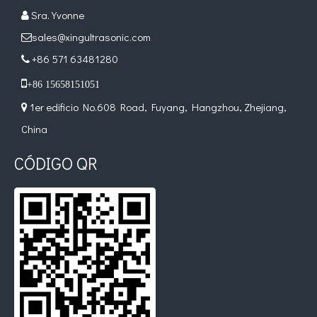
Sra. Yvonne

Combinando ultrasonidos con otras tecnologías de tratamiento de agua
sales@xingultrasonic.com

Actualmente, la investigación sobre la extracción de antioxidantes y 
+86 571 63481280


+86 15658151051
1er edificio No.608 Road, Fuyang, Hangzhou, Zhejiang,

China
CÓDIGO QR