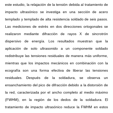
este estudio, la relajación de la tensión debida al tratamiento de
impacto ultrasónico se investiga en una sección de acero
Tecnología de extracción ultrasónica de hongos
templado y templado de alta resistencia soldado de seis pasos.
Actualmente, la investigación sobre la extracción de antioxidantes y 
Las mediciones de estrés en dos direcciones ortogonales se
realizaron mediante difracción de rayos X de sincrotrón
dispersivo de energía. Los resultados muestran que la
aplicación de solo ultrasonido a un componente soldado
redistribuye las tensiones residuales de manera más uniforme,
mientras que los impactos mecánicos en combinación con la
ecografía son una forma efectiva de liberar las tensiones
residuales. Después de la soldadura, se observa un
Tecnología de corte de pasteles ultrasónico
ensanchamiento del pico de difracción debido a la distorsión de
La aplicación de la ultrasónica en la industria de la costura refleja p
la red, caracterizada por el ancho completo al medio máximo
(FWHM), en la región de los dedos de la soldadura. El
tratamiento de impacto ultrasónico reduce la FWHM en estos