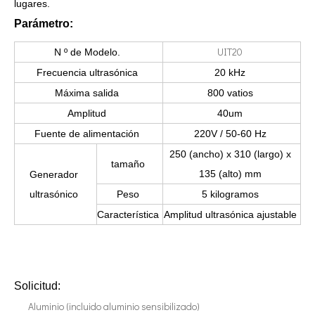
lugares.
Parámetro:
UIT20
N º de Modelo.
Frecuencia ultrasónica
20 kHz
Tecnología de corte de chocolate por ultrasonidos
Máxima salida
800 vatios
La aplicación de la ultrasónica en la industria de la costura refleja p
Amplitud
40um
Fuente de alimentación
220V / 50-60 Hz
250 (ancho) x 310 (largo) x
tamaño
135 (alto) mm
Generador
ultrasónico
Peso
5 kilogramos
Característica
Amplitud ultrasónica ajustable
Solicitud:
Aluminio (incluido aluminio sensibilizado)