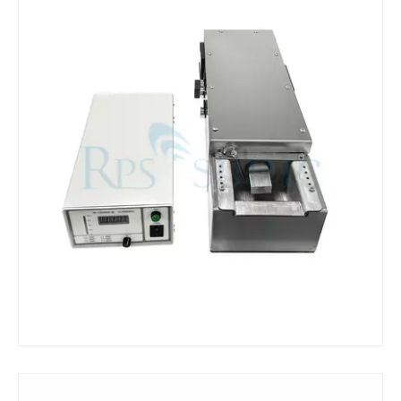
¿Qué es la máquina de soldadura ultrasónica?
¿Qué es la tinting ultrasónica? La tinting ultrasónica es un tipo de mét