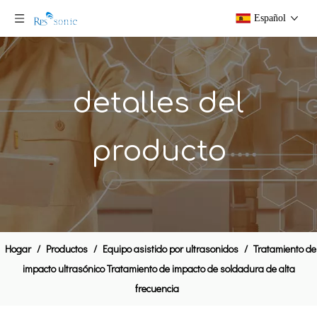
Español
detalles del
producto
20Khz asistida por ultrasonidos de mecanizado para duros o blandos Cerámica Materiales óptico de fresado / taladrado
Herramienta de mecanizado por ultrasonidos rotatorio para cerámica y vidrio Materiales de fresado / Perforación
Hogar
/
Productos
/
Equipo asistido por ultrasonidos
/
Tratamiento de
impacto ultrasónico Tratamiento de impacto de soldadura de alta
frecuencia