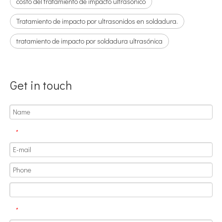
costo del tratamiento de impacto ultrasonico
Tratamiento de impacto por ultrasonidos en soldadura.
La era de la energía del hidrógeno: oportunidades para los equipos de pulverización ultrasónica
tratamiento de impacto por soldadura ultrasónica
El sistema de recubrimiento de pulverización ultrasónica es una técnica 
Get in touch
*
*