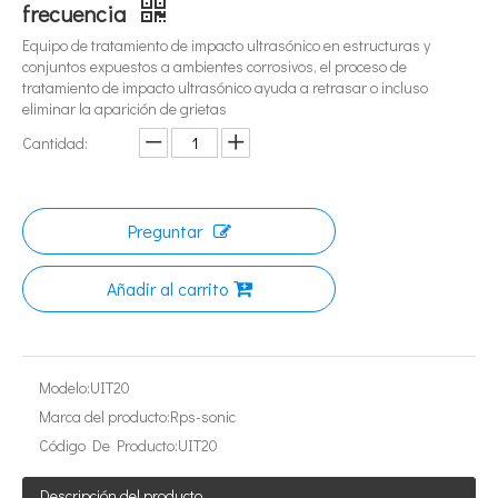
frecuencia
Equipo de tratamiento de impacto ultrasónico en estructuras y
conjuntos expuestos a ambientes corrosivos, el proceso de
tratamiento de impacto ultrasónico ayuda a retrasar o incluso
eliminar la aparición de grietas
Cantidad:
Preguntar
¿Qué es la tecnología de extracción de té ultrasónica?
Actualmente, la investigación sobre la extracción de antioxidantes y 
Añadir al carrito
Modelo:
UIT20
Marca del producto:
Rps-sonic
Código De Producto:
UIT20
Descripción del producto