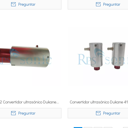
Preguntar
Preguntar
transductor
ukane 20khz 41C27
Transductor a prueba de agua
Transductor
sellado ultrasónico
Dukane 41S30 para corte de alimentos
de 20Khz 50
por ultrasonidos
trabajo de se
42 Convertidor ultrasónico Dukane
Convertidor ultrasónico Dukane 4
20kHZ para soldadura
soldadura ultrasónica de 40
Preguntar
Preguntar