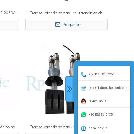
 SE-2050A
Transductor de soldadura ultrasónica de
 potencia
15Khz 2600W
Preguntar
+8615658151051
sales@xingultrasonic.com
304697829
+8615658151051
sónico no
Transductor de soldadura ultrasónica de
hanxiaoiqin
r de doble
20Khz y 3200W para sellado y corte de telas