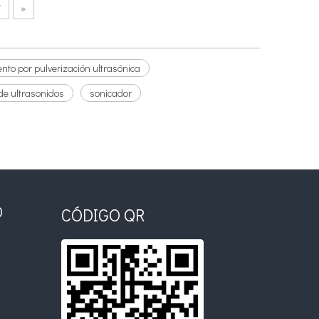
7
»
nto por pulverización ultrasónica
de ultrasonidos
sonicador
O
CÓDIGO QR