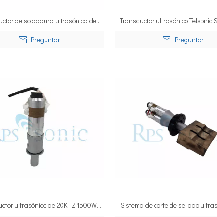
ctor de soldadura ultrasónica de
Transductor ultrasónico Telsonic
on refuerzo de titanio con carcasa
Transductor de soldadura de alta
Preguntar
Preguntar
cerrada
ctor ultrasónico de 20KHZ 1500W
Sistema de corte de sellado ultra
para soldadora de plástico
tejido de alta potencia con vibrado