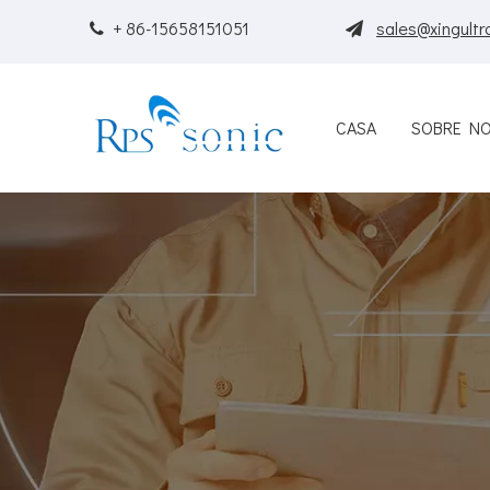
+ 86-15658151051
sales@xingultr


CASA
SOBRE N