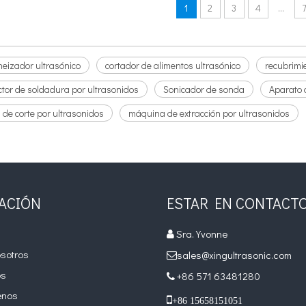
1
2
3
4
...
izador ultrasónico
cortador de alimentos ultrasónico
recubrimie
tor de soldadura por ultrasonidos
Sonicador de sonda
Aparato 
de corte por ultrasonidos
máquina de extracción por ultrasonidos
ACIÓN
ESTAR EN CONTACT
Sra. Yvonne

sotros
sales@xingultrasonic.com

os
+86 571 63481280

enos

+86 15658151051