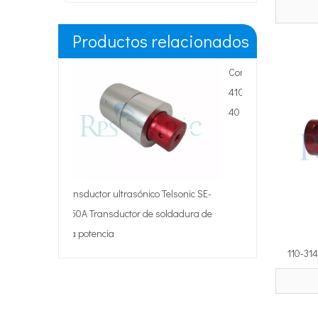
Productos relacionados
Convertidor ultrasónico Dukane
Sonda lateral D
41C28 para soldadura ultrasónica de
para sistema de 
40 kHz
co Telsonic SE-
e soldadura de
110-31