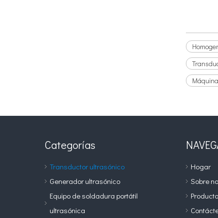
Homogene
Transduc
Máquina 
Categorías
NAVEG
Transductor ultrasónico
Hogar
Generador ultrasónico
Sobre no
Equipo de soldadura portátil
Product
ultrasónica
Contáct