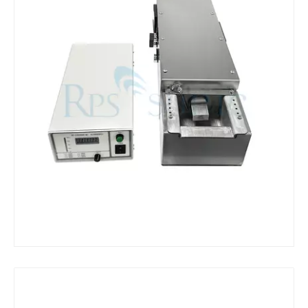
¿Qué es la máquina de soldadura ultrasónica?
¿Qué es la tinting ultrasónica? La tinting ultrasónica es un tipo de mét