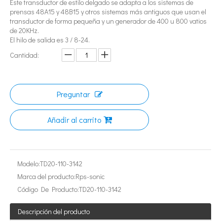
Este transductor de estilo delgado se adapta a los sistemas de
prensas 48A15 y 48B15 y otros sistemas más antiguos que usan el
transductor de forma pequeña y un generador de 400 u 800 vatios
de 20KHz.
El hilo de salida es 3 / 8-24.
Cantidad:
¿Qué es la tecnología de extracción de té ultrasónica?
Actualmente, la investigación sobre la extracción de antioxidantes y 
Preguntar
Añadir al carrito
Modelo:
TD20-110-3142
Marca del producto:
Rps-sonic
Código De Producto:
TD20-110-3142
Descripción del producto