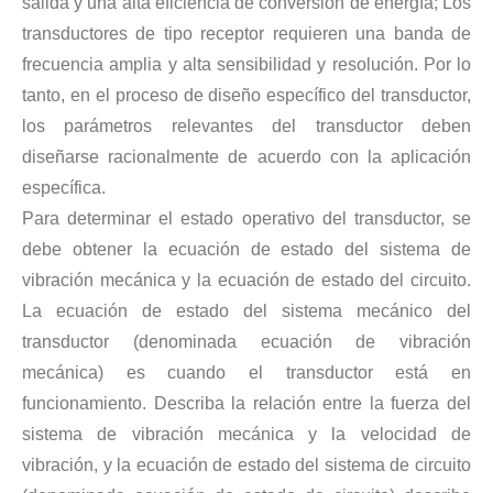
salida y una alta eficiencia de conversión de energía; Los
transductores de tipo receptor requieren una banda de
frecuencia amplia y alta sensibilidad y resolución. Por lo
Tecnología de corte de chocolate por ultrasonidos
tanto, en el proceso de diseño específico del transductor,
La aplicación de la ultrasónica en la industria de la costura refleja p
los parámetros relevantes del transductor deben
diseñarse racionalmente de acuerdo con la aplicación
específica.
Para determinar el estado operativo del transductor, se
debe obtener la ecuación de estado del sistema de
vibración mecánica y la ecuación de estado del circuito.
La ecuación de estado del sistema mecánico del
transductor (denominada ecuación de vibración
mecánica) es cuando el transductor está en
funcionamiento. Describa la relación entre la fuerza del
sistema de vibración mecánica y la velocidad de
Tecnología de esterilización e inactivación ultrasónica
vibración, y la ecuación de estado del sistema de circuito
Actualmente, la investigación sobre la extracción de antioxidantes y 