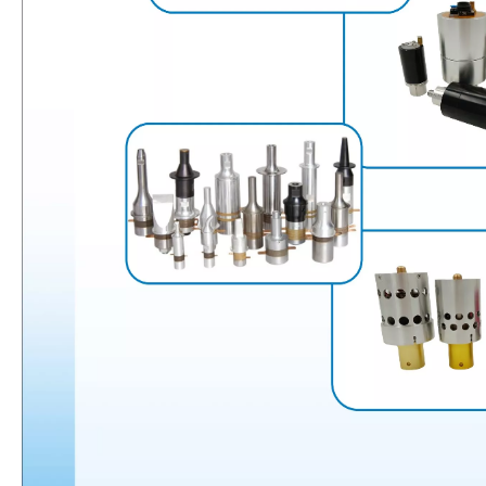
¿Qué es la tecnología de recubrimiento por pulverización ultrasónica de endoscopio semiconductor?
El sistema de recubrimiento de pulverización ultrasónica es una técnica 