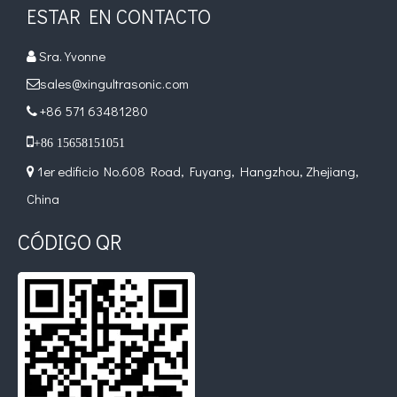
ESTAR EN CONTACTO
Sra. Yvonne

sales@xingultrasonic.com

+86 571 63481280


+86 15658151051
1er edificio No.608 Road, Fuyang, Hangzhou, Zhejiang,

China
CÓDIGO QR