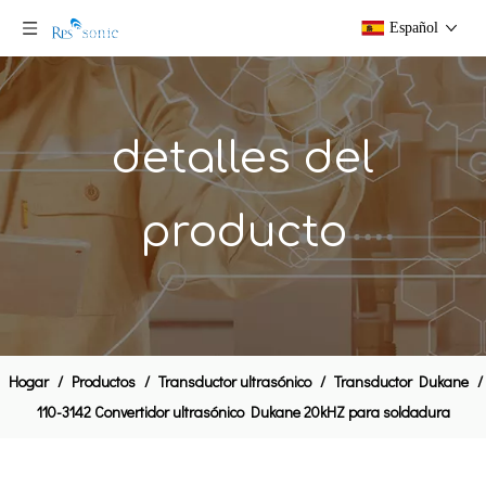
Español
detalles del
producto
Branson 803 Convertidor Para uso con 187P fuente de alimentación y 8700 Sistema de Soldadura
Convertidor de soldadura ultrasónica Dukane 110-3168 para soldadora ultrasónica Dukane serie IQ
Hogar
/
Productos
/
Transductor ultrasónico
/
Transductor Dukane
/
110-3142 Convertidor ultrasónico Dukane 20kHZ para soldadura