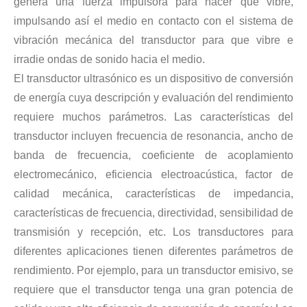
genera una fuerza impulsora para hacer que vibre,
Tecnología de extracción ultrasónica de hongos
impulsando así el medio en contacto con el sistema de
Actualmente, la investigación sobre la extracción de antioxidantes y 
vibración mecánica del transductor para que vibre e
irradie ondas de sonido hacia el medio.
El transductor ultrasónico es un dispositivo de conversión
de energía cuya descripción y evaluación del rendimiento
requiere muchos parámetros. Las características del
transductor incluyen frecuencia de resonancia, ancho de
banda de frecuencia, coeficiente de acoplamiento
electromecánico, eficiencia electroacústica, factor de
Tecnología de corte de pasteles ultrasónico
calidad mecánica, características de impedancia,
La aplicación de la ultrasónica en la industria de la costura refleja p
características de frecuencia, directividad, sensibilidad de
transmisión y recepción, etc. Los transductores para
diferentes aplicaciones tienen diferentes parámetros de
rendimiento. Por ejemplo, para un transductor emisivo, se
requiere que el transductor tenga una gran potencia de