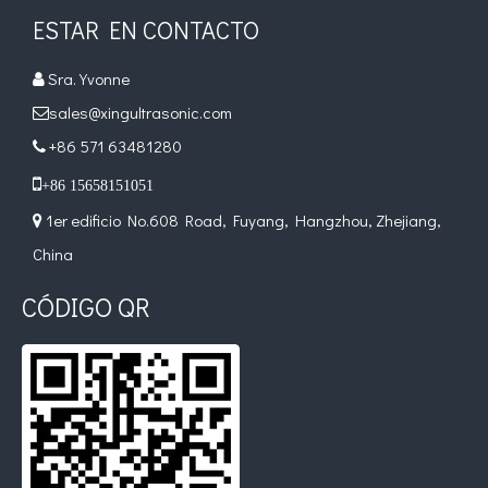
ESTAR EN CONTACTO
Sra. Yvonne

sales@xingultrasonic.com

+86 571 63481280


+86 15658151051
1er edificio No.608 Road, Fuyang, Hangzhou, Zhejiang,

China
CÓDIGO QR