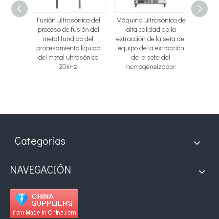
dor
Fusión ultrasónica del
Máquina ultrasónica de
Máqui
o
proceso de fusión del
alta calidad de la
pl
o de
metal fundido del
extracción de la seta del
ho
tor
procesamiento líquido
equipo de la extracción
ultr
racción
del metal ultrasónico
de la seta del
eficie
cción de
20kHz
homogeneizador
lda de
Categorías
NAVEGACIÓN