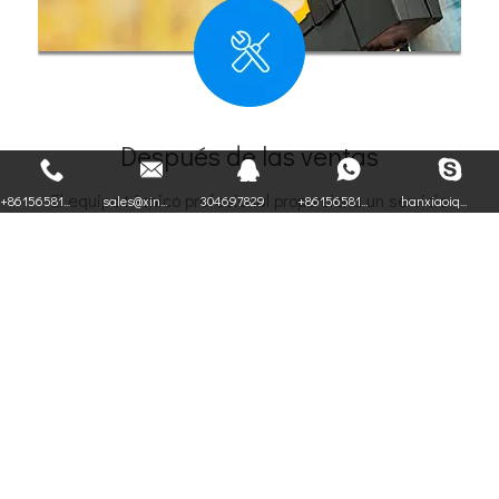
Después de las ventas
El equipo técnico profesional proporciona un servicio
+86156581...
sales@xin...
304697829
+86156581...
hanxiaoiq...
perfecto y satisfecho. El gran servicio es nuestra
misión.
Si tiene alguna pregunta, no dude en ponerse
en contacto con nosotros, nos pondremos en
contacto con usted dentro de las 24 horas.