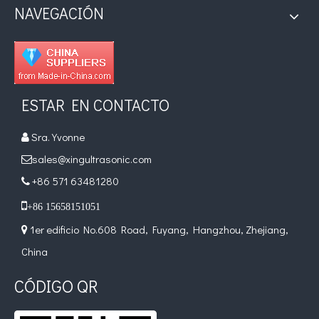
NAVEGACIÓN
ESTAR EN CONTACTO
Sra. Yvonne

sales@xingultrasonic.com

+86 571 63481280


+86 15658151051
1er edificio No.608 Road, Fuyang, Hangzhou, Zhejiang,

China
CÓDIGO QR