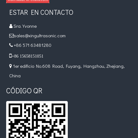
ESTAR EN CONTACTO
Sra. Yvonne

sales@xingultrasonic.com

+86 571 63481280


+86 15658151051
1er edificio No.608 Road, Fuyang, Hangzhou, Zhejiang,

China
CÓDIGO QR