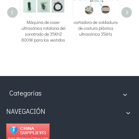
ser de
Máquina de coser
cortadora de soldadura
Cortad
co de 20
ultrasónica rotatoria del
de costura plástica
co
iratoria
sonotrodo de 35KHZ
ultrasónica 35kHz
ultr
itanio
800W para los vestidos
calidad
queso
Categorías
NAVEGACIÓN