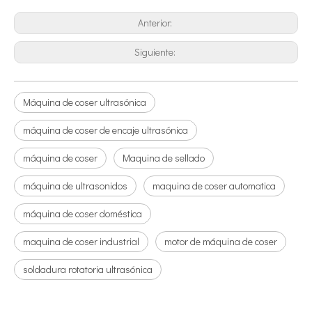
Anterior:
Siguiente:
Tratamiento ultrasónico de metales fundidos
La aplicación de la ultrasónica en la industria de la costura refleja p
Máquina de coser ultrasónica
máquina de coser de encaje ultrasónica
máquina de coser
Maquina de sellado
máquina de ultrasonidos
maquina de coser automatica
máquina de coser doméstica
maquina de coser industrial
motor de máquina de coser
soldadura rotatoria ultrasónica
Principio e introducción de la atomización ultrasónica de metales.
La tecnología de atomización por ultrasonido es un método eficiente y 