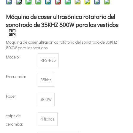
Máquina de coser ultrasónica rotatoria del
sonotrodo de 35KHZ 800W para los vestidos
Máquina de coser ultrasónica rotatoria del sonotrodo de 35KHZ
800W para los vestidos
Modelo:
¿Qué es la tecnología de extracción de té ultrasónica?
RPS-R35
Actualmente, la investigación sobre la extracción de antioxidantes y 
Frecuencia:
35khz
Poder:
800W
chips de
4 fichas
ceramica: