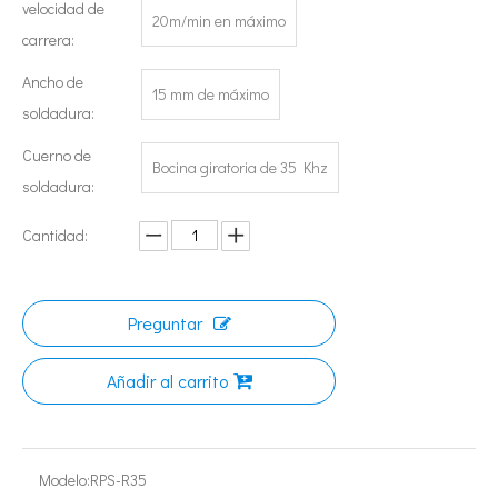
velocidad de
20m/min en máximo
carrera:
Ancho de
15 mm de máximo
soldadura:
Cuerno de
Bocina giratoria de 35 Khz
soldadura:
Cantidad:
Tecnología de esterilización ultrasónica de mermeladas
Actualmente, la investigación sobre la extracción de antioxidantes y 
Preguntar
Añadir al carrito
Modelo:
RPS-R35