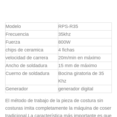
Tecnología de tratamiento de agua por ultrasonidos
Actualmente, la investigación sobre la extracción de antioxidantes y 
Modelo
RPS-R35
Frecuencia
35khz
Fuerza
800W
chips de ceramica
4 fichas
velocidad de carrera
20m/min en máximo
Ancho de soldadura
15 mm de máximo
Cuerno de soldadura
Bocina giratoria de 35
Khz
Ventajas de la soldadura ultrasónica de paneles de puertas de automóviles
Generador
generador digital
¿Cuál es el principio y la teoría de la máquina de soldadura de plást
El método de trabajo de la pieza de costura sin
costuras imita completamente la máquina de coser
tradicional.La característica más importante es que