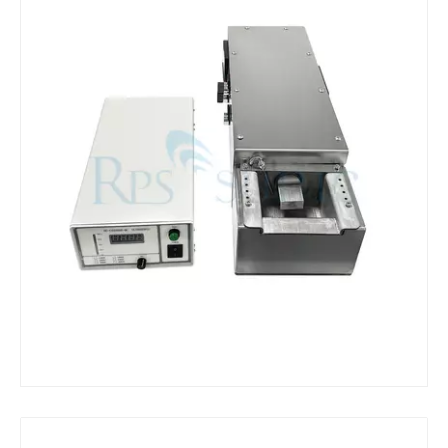
¿Qué es la máquina de soldadura ultrasónica?
¿Qué es la tinting ultrasónica? La tinting ultrasónica es un tipo de mét