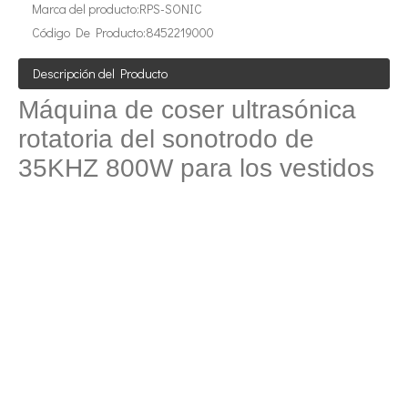
Marca del producto:
RPS-SONIC
Código De Producto:
8452219000
Tecnología de extracción ultrasónica de hongos
Actualmente, la investigación sobre la extracción de antioxidantes y 
Descripción del Producto
Máquina de coser ultrasónica
rotatoria del sonotrodo de
35KHZ 800W para los vestidos
Tecnología de corte de pasteles ultrasónico
La aplicación de la ultrasónica en la industria de la costura refleja p