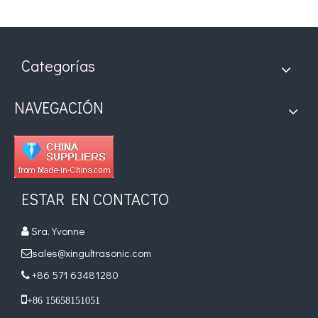
Categorías
NAVEGACIÓN
ESTAR EN CONTACTO
Sra. Yvonne

sales@xingultrasonic.com

+86 571 63481280


+86 15658151051