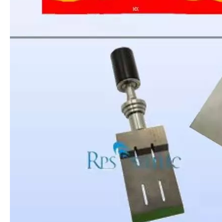
Tratamiento ultrasónico de metales fundidos
La aplicación de la ultrasónica en la industria de la costura refleja p
Principio e introducción de la atomización ultrasónica de metales.
La tecnología de atomización por ultrasonido es un método eficiente y 