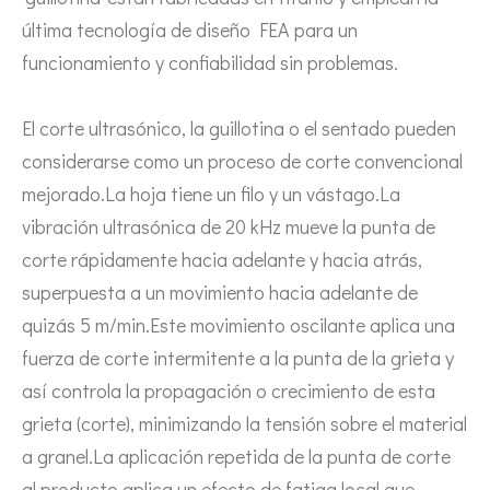
Combinando ultrasonidos con otras tecnologías de tratamiento de agua
última tecnología de diseño FEA para un
Actualmente, la investigación sobre la extracción de antioxidantes y 
funcionamiento y confiabilidad sin problemas.
El corte ultrasónico, la guillotina o el sentado pueden
considerarse como un proceso de corte convencional
mejorado.La hoja tiene un filo y un vástago.La
vibración ultrasónica de 20 kHz mueve la punta de
corte rápidamente hacia adelante y hacia atrás,
superpuesta a un movimiento hacia adelante de
quizás 5 m/min.Este movimiento oscilante aplica una
fuerza de corte intermitente a la punta de la grieta y
así controla la propagación o crecimiento de esta
grieta (corte), minimizando la tensión sobre el material
a granel.La aplicación repetida de la punta de corte
al producto aplica un efecto de fatiga local que