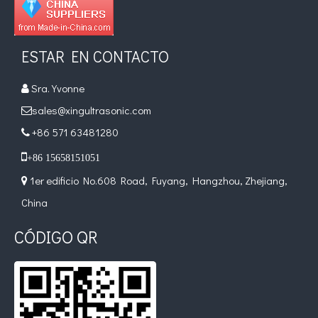
ESTAR EN CONTACTO
Sra. Yvonne

sales@xingultrasonic.com

+86 571 63481280


+86 15658151051
1er edificio No.608 Road, Fuyang, Hangzhou, Zhejiang,

China
CÓDIGO QR