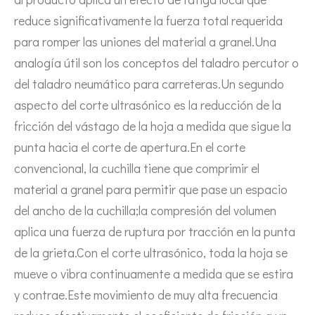
Tecnología de tratamiento de agua por ultrasonidos
reduce significativamente la fuerza total requerida
Actualmente, la investigación sobre la extracción de antioxidantes y 
para romper las uniones del material a granel.Una
analogía útil son los conceptos del taladro percutor o
del taladro neumático para carreteras.Un segundo
aspecto del corte ultrasónico es la reducción de la
fricción del vástago de la hoja a medida que sigue la
punta hacia el corte de apertura.En el corte
convencional, la cuchilla tiene que comprimir el
material a granel para permitir que pase un espacio
del ancho de la cuchilla;la compresión del volumen
Ventajas de la soldadura ultrasónica de paneles de puertas de automóviles
aplica una fuerza de ruptura por tracción en la punta
¿Cuál es el principio y la teoría de la máquina de soldadura de plást
de la grieta.Con el corte ultrasónico, toda la hoja se
mueve o vibra continuamente a medida que se estira
y contrae.Este movimiento de muy alta frecuencia