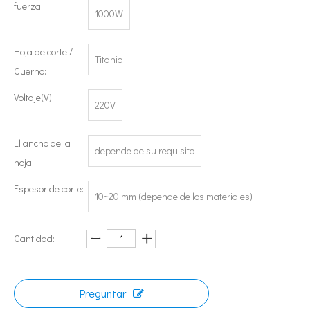
fuerza:
1000W
Hoja de corte /
Titanio
Cuerno:
Voltaje(V):
220V
El ancho de la
Tecnología de esterilización ultrasónica de mermeladas
depende de su requisito
hoja:
Actualmente, la investigación sobre la extracción de antioxidantes y 
Espesor de corte:
10~20 mm (depende de los materiales)
Cantidad:
Preguntar