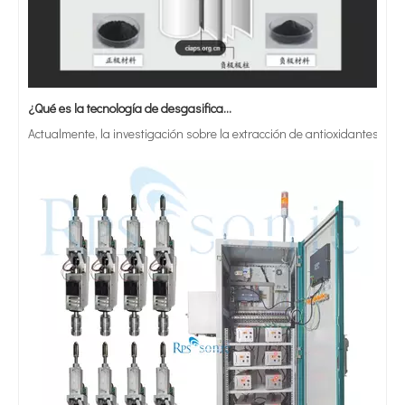
¿Qué es la tecnología de desgasificación de lodos de baterías ultrasónicas?
Actualmente, la investigación sobre la extracción de antioxidantes y 
Lacre ultrasónico del cuchillo de corte 30Khz y borde de la tela del ajuste
Cortadora ultrasónica compacta para cortar telas, materiales no tejidos, láminas y caucho butílico.
Equipos de corte de bordes por ultrasonidos para textiles, películas y tejidos