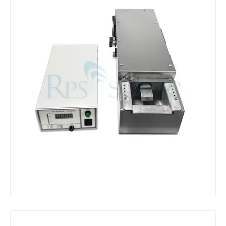
¿Qué es la máquina de soldadura ultrasónica?
¿Qué es la tinting ultrasónica? La tinting ultrasónica es un tipo de mét