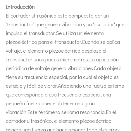
Estudio sobre inactivación de esporas bacterianas mediante tecnología ultrasónica
Introducción
Actualmente, la investigación sobre la extracción de antioxidantes y 
El cortador ultrasónico está compuesto por un
'transductor' que genera vibración y un 'oscilador' que
impulsa el transductor.Se utiliza un elemento
piezoeléctrico para el transductor.Cuando se aplica
voltaje, el elemento piezoeléctrico desplaza el
transductor unos pocos micrómetros.La aplicación
periódica de voltaje genera vibraciones.Cada objeto
tiene su frecuencia especial, por la cual el objeto es
estable y fácil de vibrar.Añadiendo una fuerza externa
que corresponda a esa frecuencia especial, una
pequeña fuerza puede obtener una gran
vibración.Este fenómeno se llama resonancia.En el
cortador ultrasónico, el elemento piezoeléctrico
genera una fuerza que hace resonar todo el cuerpo,