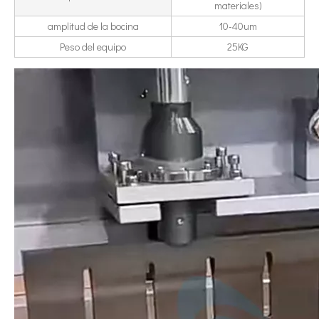
materiales)
amplitud de la bocina
10-40um
Peso del equipo
25KG
Tecnología de corte de chocolate por ultrasonidos
La aplicación de la ultrasónica en la industria de la costura refleja p
Tecnología de esterilización e inactivación ultrasónica