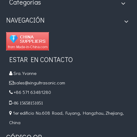
Categorías
NAVEGACIÓN
ESTAR EN CONTACTO
Sra. Yvonne

sales@xingultrasonic.com

+86 571 63481280


+86 15658151051
1er edificio No.608 Road, Fuyang, Hangzhou, Zhejiang,

China