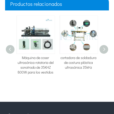
Productos relacionados
ser de
Máquina de coser
cortadora de soldadura
Cortad
co de 20
ultrasónica rotatoria del
de costura plástica
co
iratoria
sonotrodo de 35KHZ
ultrasónica 35kHz
ultr
itanio
800W para los vestidos
calidad
queso