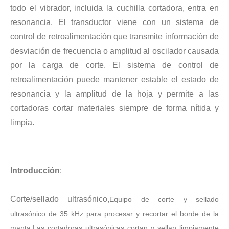
todo el vibrador, incluida la cuchilla cortadora, entra en
resonancia. El transductor viene con un sistema de
control de retroalimentación que transmite información de
Tecnología de corte de chocolate por ultrasonidos
desviación de frecuencia o amplitud al oscilador causada
La aplicación de la ultrasónica en la industria de la costura refleja p
por la carga de corte. El sistema de control de
retroalimentación puede mantener estable el estado de
resonancia y la amplitud de la hoja y permite a las
cortadoras cortar materiales siempre de forma nítida y
limpia.
Introducción
:
Corte/sellado ultrasónico,
Equipo de corte y sellado
Tecnología de esterilización e inactivación ultrasónica
ultrasónico de 35 kHz para procesar y recortar el borde de la
Actualmente, la investigación sobre la extracción de antioxidantes y 
manta.
Las cortadoras ultrasónicas cortan y sellan limpiamente