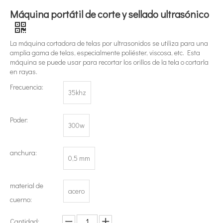
Máquina portátil de corte y sellado ultrasónico
La máquina cortadora de telas por ultrasonidos se utiliza para una
amplia gama de telas, especialmente poliéster, viscosa, etc. Esta
máquina se puede usar para recortar los orillos de la tela o cortarla
en rayas.
¿Qué es la tecnología de extracción de té ultrasónica?
Frecuencia:
35khz
Actualmente, la investigación sobre la extracción de antioxidantes y 
Poder:
300w
anchura:
0,5 mm
material de
acero
cuerno:
Cantidad: