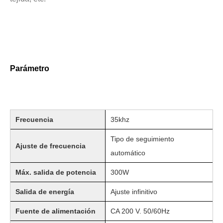
Estudio sobre inactivación de esporas bacterianas mediante tecnología ultrasónica
Actualmente, la investigación sobre la extracción de antioxidantes y 
Parámetro
Frecuencia
35khz
Tipo de seguimiento
Ajuste de frecuencia
automático
Máx. salida de potencia
300W
Salida de energía
Ajuste infinitivo
Fuente de alimentación
CA 200 V.
50/60Hz