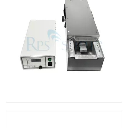
¿Qué es la máquina de soldadura ultrasónica?
¿Qué es la tinting ultrasónica? La tinting ultrasónica es un tipo de mét