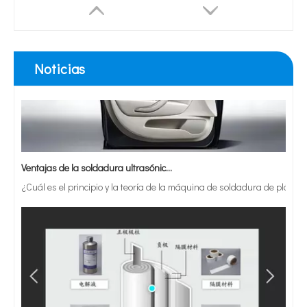
Noticias
Ventajas de la soldadura ultrasónica de paneles de puertas de automóviles
¿Cuál es el principio y la teoría de la máquina de soldadura de plást
Lacre ultrasónico del cuchillo de corte 30Khz y borde de la tela del ajuste