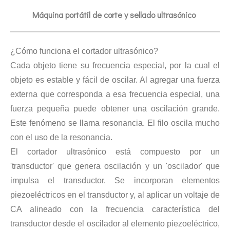
Tecnología de extracción ultrasónica de hongos
Máquina portátil de corte y sellado ultrasónico
Actualmente, la investigación sobre la extracción de antioxidantes y 
¿Cómo funciona el cortador ultrasónico?
Cada objeto tiene su frecuencia especial, por la cual el
objeto es estable y fácil de oscilar. Al agregar una fuerza
externa que corresponda a esa frecuencia especial, una
fuerza pequeña puede obtener una oscilación grande.
Este fenómeno se llama resonancia. El filo oscila mucho
con el uso de la resonancia.
Tecnología de corte de pasteles ultrasónico
El cortador ultrasónico está compuesto por un
La aplicación de la ultrasónica en la industria de la costura refleja p
'transductor' que genera oscilación y un 'oscilador' que
impulsa el transductor. Se incorporan elementos
piezoeléctricos en el transductor y, al aplicar un voltaje de
CA alineado con la frecuencia característica del
transductor desde el oscilador al elemento piezoeléctrico,