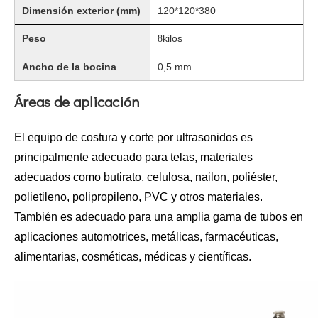
Dimensión exterior (mm)
120*120*380
La era de la energía del hidrógeno: oportunidades para los equipos de pulverización ultrasónica
Peso
kilos
8
El sistema de recubrimiento de pulverización ultrasónica es una técnica 
Ancho de la bocina
0,5 mm
Áreas de aplicación
El equipo de costura y corte por ultrasonidos es
principalmente adecuado para telas, materiales
adecuados como butirato, celulosa, nailon, poliéster,
polietileno, polipropileno, PVC y otros materiales.
También es adecuado para una amplia gama de tubos en
aplicaciones automotrices, metálicas, farmacéuticas,
alimentarias, cosméticas, médicas y científicas.
Tecnología de pulverización ultrasónica en recubrimientos cinematográficos
El sistema de recubrimiento de pulverización ultrasónica es una técnica 