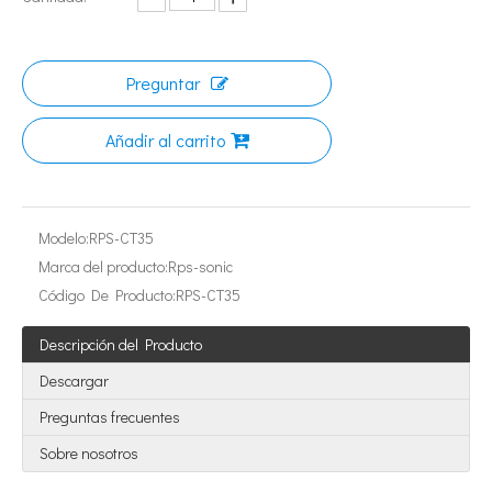
Preguntar
Añadir al carrito
Tecnología de esterilización ultrasónica de mermeladas
Modelo:
RPS-CT35
Actualmente, la investigación sobre la extracción de antioxidantes y 
Marca del producto:
Rps-sonic
Código De Producto:
RPS-CT35
Descripción del Producto
Descargar
Preguntas frecuentes
Sobre nosotros