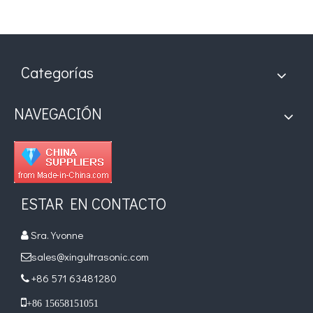
Categorías
NAVEGACIÓN
Aplicación de la tecnología de soldadura ultrasónica en suministros médicos
¿Cuál es el principio y la teoría de la máquina de soldadura de plást
ESTAR EN CONTACTO
Sra. Yvonne

sales@xingultrasonic.com

+86 571 63481280


+86 15658151051