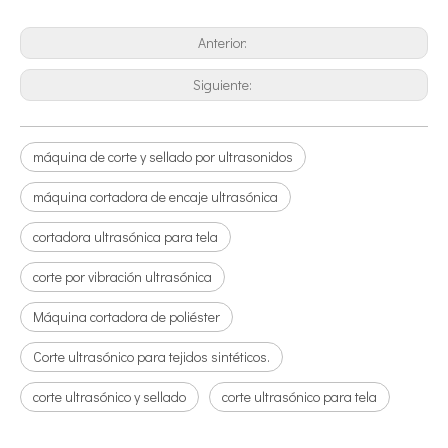
Tecnología de tratamiento de agua por ultrasonidos
Anterior:
Actualmente, la investigación sobre la extracción de antioxidantes y 
Siguiente:
máquina de corte y sellado por ultrasonidos
máquina cortadora de encaje ultrasónica
cortadora ultrasónica para tela
corte por vibración ultrasónica
Ventajas de la soldadura ultrasónica de paneles de puertas de automóviles
Máquina cortadora de poliéster
¿Cuál es el principio y la teoría de la máquina de soldadura de plást
Corte ultrasónico para tejidos sintéticos.
corte ultrasónico y sellado
corte ultrasónico para tela