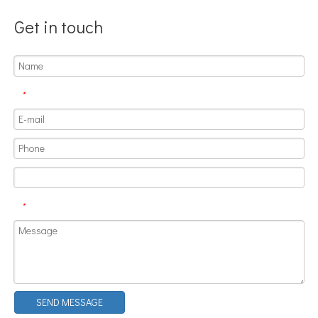
Get in touch
*
¿Qué es la tecnología de desgasificación de lodos de baterías ultrasónicas?
Actualmente, la investigación sobre la extracción de antioxidantes y 
*
SEND MESSAGE