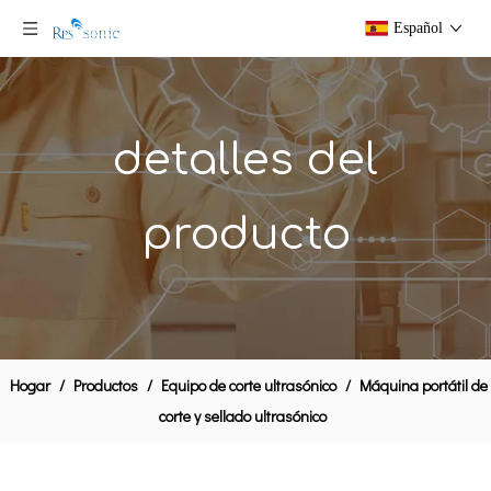
Español
detalles del
producto
corte de alimentos 35kHz ultrasónico proporciona superficie de corte hermosa
Sistemas de sellado de tubos plásticos ultrasónicos ajustables de 20 kHz
Hogar
/
Productos
/
Equipo de corte ultrasónico
/
Máquina portátil de
corte y sellado ultrasónico