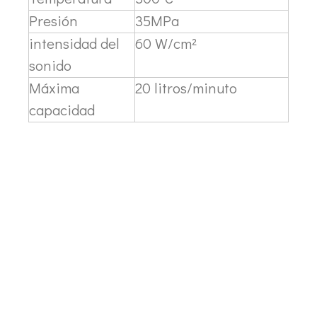
La era de la energía del hidrógeno: oportunidades para los equipos de pulverización ultrasónica
Presión
35MPa
El sistema de recubrimiento de pulverización ultrasónica es una técnica 
intensidad del
60 W/cm²
sonido
Máxima
20 litros/minuto
capacidad
Tecnología de pulverización ultrasónica en recubrimientos cinematográficos
El sistema de recubrimiento de pulverización ultrasónica es una técnica 