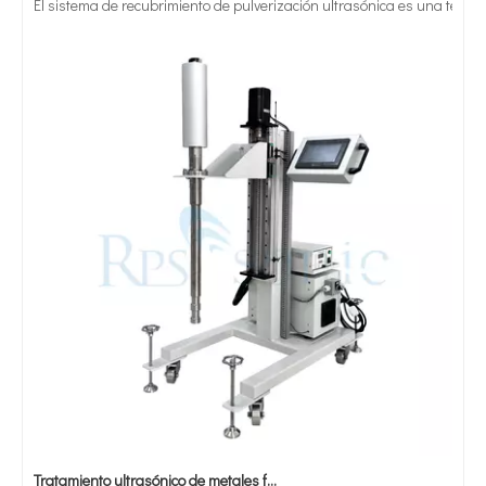
Máquina de prueba de planta piloto de homogeneización ultrasónica de 100L SS304 personalizada con celda de flujo para extracción de VC
Laboratorio Equipo de mezcla de homogeneizador de tanque de vidrio ultrasónico
Máquina de extracción homogeneizadora ultrasónica personalizada de 6000W para plantas con caja insonorizada
Máquina de extracción ultrasónica del sonicador del homogeneizador ultrasónico industrial 3000W con el tenedor
Tratamiento ultrasónico de metales fundidos
La aplicación de la ultrasónica en la industria de la costura refleja p