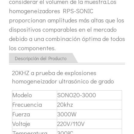
considerar el volumen de la muestra.Los
Actualmente, la investigación sobre la extracción de antioxidantes y 
homogeneizadores RPS-SONIC
proporcionan amplitudes más altas que los
dispositivos comparables en el mercado
debido a una combinación óptima de todos
los componentes.
Descripción del Producto
20KHZ a prueba de explosiones
homogeneizador ultrasónico de grado
Modelo
SONO20-3000
Frecuencia
20khz
Fuerza
3000W
Voltaje
220V/110V
Temperatura
300ºC