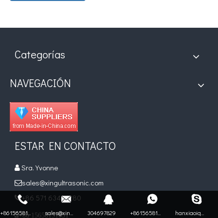
Categorías
NAVEGACIÓN
ESTAR EN CONTACTO
Sra. Yvonne

sales@xingultrasonic.com

+86 571 63481280

+86156581...
sales@xin...
304697829
+86156581...
hanxiaoiq...

+86 15658151051