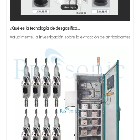
¿Qué es la tecnología de desgasificación de lodos de baterías ultrasónicas?
Actualmente, la investigación sobre la extracción de antioxidantes y 
Máquina de dispersión de Sonicator ultrasónico ultrasónico homogeneador ultrasónico personalizado con soporte neumático
Equipo de cavitación ultrasónico controlado por temperatura inteligente
Equipo de mezcla ultrasónico industrial 50L Extractor de homogeneizador ultrasónico con tanque para extracción de hongos
Extractor de homogeneizador ultrasónico ultrasónico de 30L Industrial con tanque de vidrio para dispersión de hierbas