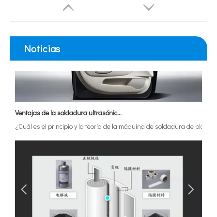
Noticias
Ventajas de la soldadura ultrasónica de paneles de puertas de automóviles
¿Cuál es el principio y la teoría de la máquina de soldadura de plást
Máquina de mezcla de sonicador de homogeneizador ultrasónico de 1500W de laboratorio con enfriamiento del ventilador
Máquina de emulsificación ultrasónica de homogeneón ultrasónico industrial de alta calidad con caja insonorizada