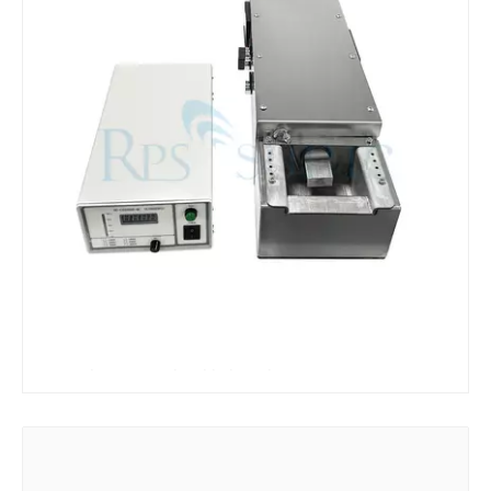
¿Qué es la máquina de soldadura ultrasónica?
¿Qué es la tinting ultrasónica? La tinting ultrasónica es un tipo de mét