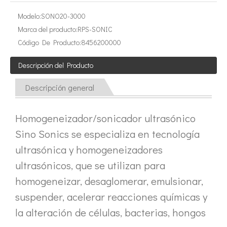
Tecnología de extracción ultrasónica de hongos
Modelo:
SONO20-3000
Actualmente, la investigación sobre la extracción de antioxidantes y 
Marca del producto:
RPS-SONIC
Código De Producto:
8456200000
Descripción del Producto
Descripción general
Homogeneizador/sonicador ultrasónico
Tecnología de corte de pasteles ultrasónico
Sino Sonics se especializa en tecnología
La aplicación de la ultrasónica en la industria de la costura refleja p
ultrasónica y homogeneizadores
ultrasónicos, que se utilizan para
homogeneizar, desaglomerar, emulsionar,
suspender, acelerar reacciones químicas y
la alteración de células, bacterias, hongos