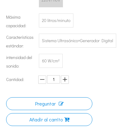
Máxima
20 litros/minuto
capacidad:
Características
Sistema Ultrasónico+Generador Digital
estándar:
Tecnología de esterilización ultrasónica de mermeladas
intensidad del
60 W/cm²
Actualmente, la investigación sobre la extracción de antioxidantes y 
sonido:
Cantidad:
Preguntar
Añadir al carrito