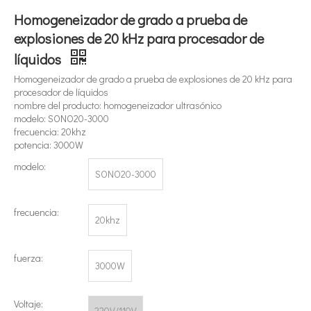
Homogeneizador de grado a prueba de
explosiones de 20 kHz para procesador de
líquidos
Homogeneizador de grado a prueba de explosiones de 20 kHz para
procesador de líquidos
¿Qué es la tecnología de extracción de té ultrasónica?
nombre del producto: homogeneizador ultrasónico
modelo: SONO20-3000
Actualmente, la investigación sobre la extracción de antioxidantes y 
frecuencia: 20khz
potencia: 3000W
modelo:
SONO20-3000
frecuencia:
20khz
fuerza:
3000W
Voltaje:
220V/110V