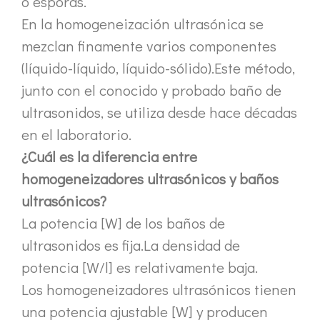
o esporas.
En la homogeneización ultrasónica se
mezclan finamente varios componentes
Tecnología de corte de chocolate por ultrasonidos
(líquido-líquido, líquido-sólido).Este método,
La aplicación de la ultrasónica en la industria de la costura refleja p
junto con el conocido y probado baño de
ultrasonidos, se utiliza desde hace décadas
en el laboratorio.
¿Cuál es la diferencia entre
homogeneizadores ultrasónicos y baños
ultrasónicos?
La potencia [W] de los baños de
ultrasonidos es fija.La densidad de
potencia [W/l] es relativamente baja.
Tecnología de esterilización e inactivación ultrasónica
Los homogeneizadores ultrasónicos tienen
Actualmente, la investigación sobre la extracción de antioxidantes y 
una potencia ajustable [W] y producen