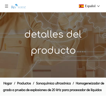
Español
detalles del
producto
Extractor de homogeneizador ultrasónico industrial 50L con tanque de calentamiento de tres capas para la extracción de frutas
Máquina de extracción de equipos de mezcla de aceite ultrasónico ultrasónico
Hogar
/
Productos
/
Sonoquímica ultrasónica
/
Homogeneizador de
grado a prueba de explosiones de 20 kHz para procesador de líquidos