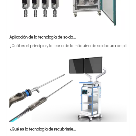
Aplicación de la tecnología de soldadura ultrasónica en suministros médicos
¿Cuál es el principio y la teoría de la máquina de soldadura de plást
3000W Desconocimiento de la suspensión de batería ultrasónica homogeneizada con caja a prueba de sonido
Máquina de prueba de planta piloto ultrasónica homogeneizada de 3000W con caja a prueba de sonido
¿Qué es la tecnología de recubrimiento por pulverización ultrasónica de endoscopio semiconductor?
El sistema de recubrimiento de pulverización ultrasónica es una técnica 