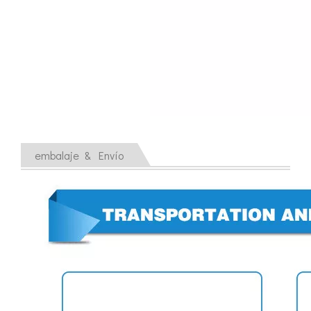
Tratamiento ultrasónico de metales fundidos
La aplicación de la ultrasónica en la industria de la costura refleja p
embalaje & Envío
Principio e introducción de la atomización ultrasónica de metales.
La tecnología de atomización por ultrasonido es un método eficiente y 