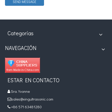
SEND MESSAGE
¿Qué es la tecnología de recubrimiento por pulverización ultrasónica de endoscopio semiconductor?
El sistema de recubrimiento de pulverización ultrasónica es una técnica 
Categorías
NAVEGACIÓN
ESTAR EN CONTACTO
Sra. Yvonne

sales@xingultrasonic.com

+86 571 63481280
