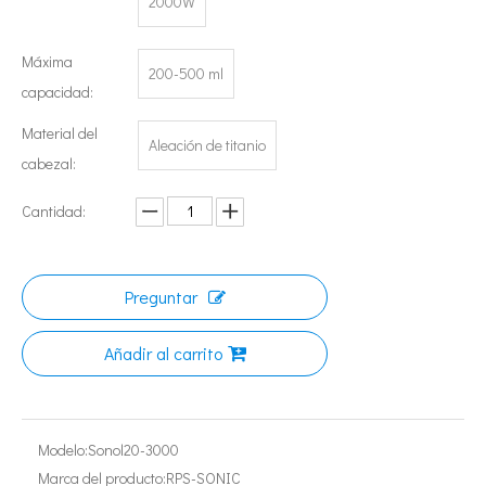
2000W
Máxima
200-500 ml
capacidad:
Material del
Aleación de titanio
cabezal:
Cantidad:
Tecnología de esterilización ultrasónica de mermeladas
Actualmente, la investigación sobre la extracción de antioxidantes y 
Preguntar
Añadir al carrito
Modelo:
Sonol20-3000
Marca del producto:
RPS-SONIC