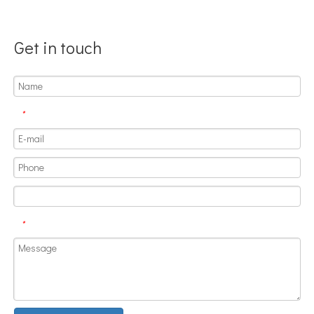
Get in touch
*
Aplicación de la tecnología de soldadura ultrasónica en suministros médicos
¿Cuál es el principio y la teoría de la máquina de soldadura de plást
*