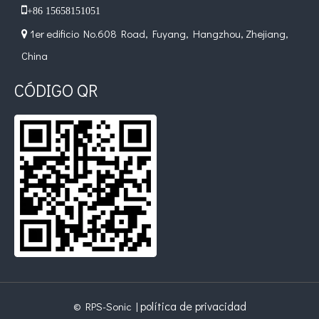

+86 15658151051
1er edificio No.608 Road, Fuyang, Hangzhou, Zhejiang,

Tratamiento ultrasónico de metales fundidos
China
La aplicación de la ultrasónica en la industria de la costura refleja p
CÓDIGO QR
Principio e introducción de la atomización ultrasónica de metales.
La tecnología de atomización por ultrasonido es un método eficiente y 
política de privacidad
© RPS-Sonic |