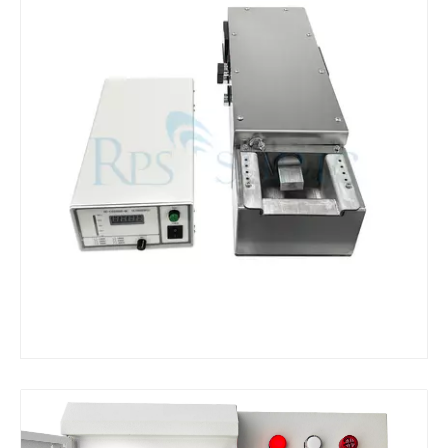
¿Qué es la máquina de soldadura ultrasónica?
¿Qué es la tinting ultrasónica? La tinting ultrasónica es un tipo de mét