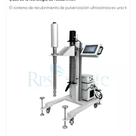
El sistema de recubrimiento de pulverización ultrasónica es una técnica 
Laboratorio Equipo de mezcla de homogeneizador de tanque de vidrio ultrasónico
Máquina de extracción homogeneizadora ultrasónica personalizada de 6000W para plantas con caja insonorizada
Máquina de extracción ultrasónica del sonicador del homogeneizador ultrasónico industrial 3000W con el tenedor
Homogeneizador ultrasónico personalizado de 3000W, reactor ultrasónico, extracción de hongos, extracción de hierbas con celda de flujo
Tratamiento ultrasónico de metales fundidos