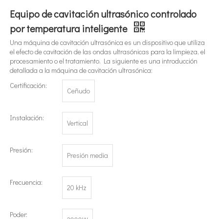
Equipo de cavitación ultrasónico controlado
por temperatura inteligente
Una máquina de cavitación ultrasónica es un dispositivo que utiliza
el efecto de cavitación de las ondas ultrasónicas para la limpieza, el
procesamiento o el tratamiento. La siguiente es una introducción
detallada a la máquina de cavitación ultrasónica:
¿Qué es la tecnología de extracción de té ultrasónica?
Certificación:
Ceñudo
Actualmente, la investigación sobre la extracción de antioxidantes y 
Instalación:
Vertical
Presión:
Presión media
Frecuencia:
20 kHz
Poder: