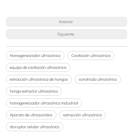
Anterior:
Siguiente:
¿Qué es la tecnología de desgasificación de lodos de baterías ultrasónicas?
Homogeneizador ultrasónico
Cavitación ultrasónica
Actualmente, la investigación sobre la extracción de antioxidantes y 
equipo de cavitación ultrasónica
extracción ultrasónica de hongos
sonotrodo ultrasónico
hongo extractor ultrasónico
homogeneizador ultrasónico industrial
Aparato de ultrasonidos
extracción ultrasónica
disruptor celular ultrasónico