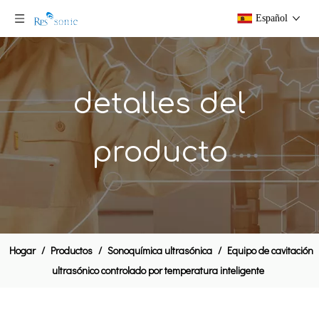
Español
detalles del
producto
Extractor de homogeneizador ultrasónico industrial 50L con tanque de calentamiento de tres capas para la extracción de frutas
Máquina de extracción de equipos de mezcla de aceite ultrasónico ultrasónico
Hogar
/
Productos
/
Sonoquímica ultrasónica
/
Equipo de cavitación
ultrasónico controlado por temperatura inteligente