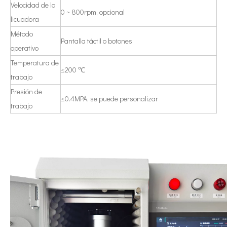
Velocidad de la
0 ~ 800rpm, opcional
licuadora
La era de la energía del hidrógeno: oportunidades para los equipos de pulverización ultrasónica
El sistema de recubrimiento de pulverización ultrasónica es una técnica 
Método
Pantalla táctil o botones
operativo
Temperatura de
≤200 ℃
trabajo
Presión de
≤0.4MPA, se puede personalizar
trabajo
Tecnología de pulverización ultrasónica en recubrimientos cinematográficos
El sistema de recubrimiento de pulverización ultrasónica es una técnica 