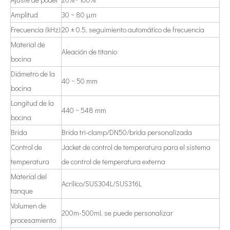
Estudio sobre inactivación de esporas bacterianas mediante tecnología ultrasónica
Amplitud
30 ~ 80 μm
Actualmente, la investigación sobre la extracción de antioxidantes y 
Frecuencia (kHz)
20 ± 0.5, seguimiento automático de frecuencia
Material de
Aleación de titanio
bocina
Diámetro de la
40 ~ 50 mm
bocina
Longitud de la
440 ~ 548 mm
bocina
Brida
Brida tri-clamp/DN50/brida personalizada
Control de
Jacket de control de temperatura para el sistema
temperatura
de control de temperatura externa
Material del
Acrílico/SUS304L/SUS316L
tanque
Volumen de
200m-500ml, se puede personalizar
procesamiento