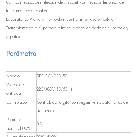
Actualmente, la investigación sobre la extracción de antioxidantes y 
Campo médico: desinfección de dispositivos médicos, limpieza de
instrumentos dentales
Laboratorio: Pretratamiento de muestra, interrupción celular
Tratamiento de la superficie: elimine la capa de óxido de superficie y
el pulido
Parámetro
Modelo
RPS-SONO20-50L
Voltaje de
220/380V, 50/60Hz
entrada
Controlador
Controlador digital con seguimiento automático de
frecuencia
Potencia
3.0
nominal (KW)
Ajuste de poder
20%~ 100%