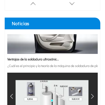
Noticias
Ventajas de la soldadura ultrasónica de paneles de puertas de automóviles
¿Cuál es el principio y la teoría de la máquina de soldadura de plást
Máquina de mezcla de sonicador de homogeneizador ultrasónico de 1500W de laboratorio con enfriamiento del ventilador
Máquina de emulsificación ultrasónica de homogeneón ultrasónico industrial de alta calidad con caja insonorizada