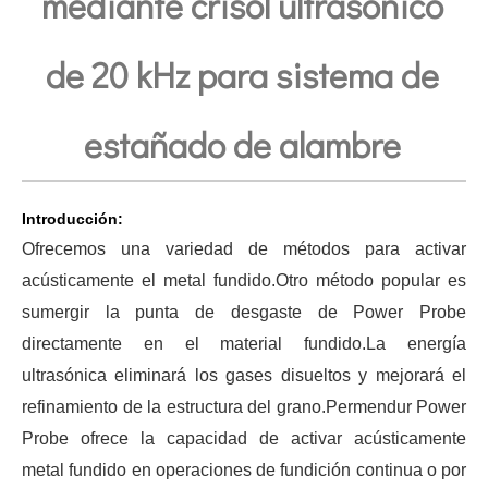
mediante crisol ultrasónico
Tecnología de extracción ultrasónica de hongos
de 20 kHz para sistema de
Actualmente, la investigación sobre la extracción de antioxidantes y 
estañado de alambre
Introducción:
Ofrecemos una variedad de métodos para activar
acústicamente el metal fundido.Otro método popular es
sumergir la punta de desgaste de Power Probe
Tecnología de corte de pasteles ultrasónico
directamente en el material fundido.La energía
La aplicación de la ultrasónica en la industria de la costura refleja p
ultrasónica eliminará los gases disueltos y mejorará el
refinamiento de la estructura del grano.Permendur Power
Probe ofrece la capacidad de activar acústicamente
metal fundido en operaciones de fundición continua o por