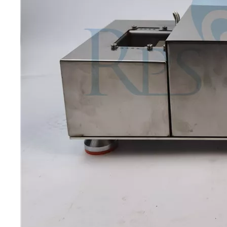
Tecnología de tratamiento de agua por ultrasonidos
Actualmente, la investigación sobre la extracción de antioxidantes y 
Ventajas de la soldadura ultrasónica de paneles de puertas de automóviles
¿Cuál es el principio y la teoría de la máquina de soldadura de plást