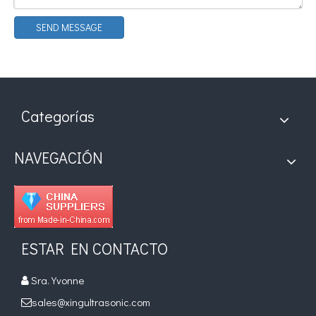
SEND MESSAGE
¿Qué es la tecnología de recubrimiento por pulverización ultrasónica de endoscopio semiconductor?
El sistema de recubrimiento de pulverización ultrasónica es una técnica 
Categorías
NAVEGACIÓN
ESTAR EN CONTACTO
Sra. Yvonne

sales@xingultrasonic.com
