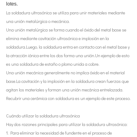
lotes.
La soldadura ultrasónica se utiliza para unir materiales mediante
una unión metalúrgica o mecánica.
Una unión metalúrgica se forma cuando el óxido del metal base se
Tecnología de corte de chocolate por ultrasonidos
elimina mediante cavitación ultrasónica e implosión en la
La aplicación de la ultrasónica en la industria de la costura refleja p
soldadura.Luego, la soldadura entra en contacto con el metal base y
la atracción iónica entre los dos forma una unión.Un ejemplo de esto
es una soldadura de estaño o plomo unida a cobre.
Una unión mecánica generalmente no implica óxido en el material
base.La cavitación y la implosión en la soldadura crean fuerzas que
agitan los materiales y forman una unión mecánica entrelazada.
Recubrir una cerámica con soldadura es un ejemplo de este proceso.
Cuándo utilizar la soldadura ultrasónica
Hay dos razones principales para utilizar la soldadura ultrasónica:
1. Para eliminar la necesidad de fundente en el proceso de
Tecnología de esterilización e inactivación ultrasónica