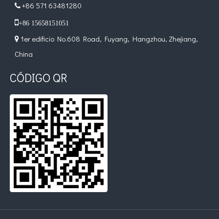
+86 571 63481280


+86 15658151051
1er edificio No.608 Road, Fuyang, Hangzhou, Zhejiang,

Tratamiento ultrasónico de metales fundidos
China
La aplicación de la ultrasónica en la industria de la costura refleja p
CÓDIGO QR
Principio e introducción de la atomización ultrasónica de metales.
La tecnología de atomización por ultrasonido es un método eficiente y 