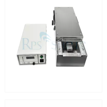
¿Qué es la máquina de soldadura ultrasónica?
¿Qué es la tinting ultrasónica? La tinting ultrasónica es un tipo de mét