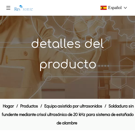
Español
detalles del
producto
Transductor ultrasónico y analizador de bocina o transductores ultrasónicos de potencia de prueba y sintonización
Analizador de impedancia ultrasónica compatible con alta frecuencia para transductores de ultrasonido
Hogar
/
Productos
/
Equipo asistido por ultrasonidos
/
Soldadura sin
fundente mediante crisol ultrasónico de 20 kHz para sistema de estañado
de alambre