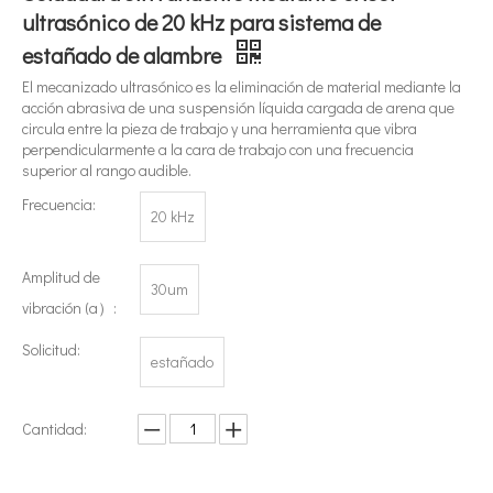
ultrasónico de 20 kHz para sistema de
estañado de alambre
El mecanizado ultrasónico es la eliminación de material mediante la
acción abrasiva de una suspensión líquida cargada de arena que
circula entre la pieza de trabajo y una herramienta que vibra
perpendicularmente a la cara de trabajo con una frecuencia
superior al rango audible.
Frecuencia:
20 kHz
¿Qué es la tecnología de extracción de té ultrasónica?
Actualmente, la investigación sobre la extracción de antioxidantes y 
Amplitud de
30um
vibración (a）:
Solicitud:
estañado
Cantidad: