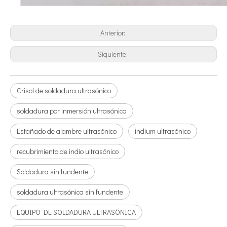
Anterior:
Siguiente:
Crisol de soldadura ultrasónico
¿Qué es la tecnología de desgasificación de lodos de baterías ultrasónicas?
Actualmente, la investigación sobre la extracción de antioxidantes y 
soldadura por inmersión ultrasónica
Estañado de alambre ultrasónico
indium ultrasónico
recubrimiento de indio ultrasónico
Soldadura sin fundente
soldadura ultrasónica sin fundente
EQUIPO DE SOLDADURA ULTRASÓNICA