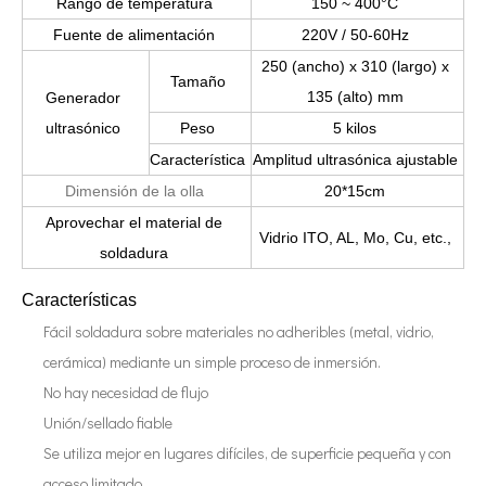
Rango de temperatura
150 ~ 400°C
Estudio sobre inactivación de esporas bacterianas mediante tecnología ultrasónica
Fuente de alimentación
220V / 50-60Hz
Actualmente, la investigación sobre la extracción de antioxidantes y 
250 (ancho) x 310 (largo) x
Tamaño
135 (alto) mm
Generador
ultrasónico
Peso
5 kilos
Característica
Amplitud ultrasónica ajustable
Dimensión de la olla
20*15cm
Aprovechar el material de
Vidrio ITO, AL, Mo, Cu, etc.,
soldadura
Características
Fácil soldadura sobre materiales no adheribles (metal, vidrio,
cerámica) mediante un simple proceso de inmersión.
No hay necesidad de flujo
Unión/sellado fiable
Se utiliza mejor en lugares difíciles, de superficie pequeña y con
acceso limitado.