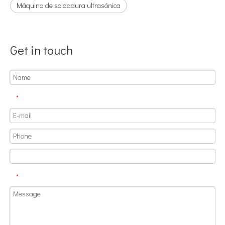
Máquina de soldadura ultrasónica
Get in touch
*
Aplicación de la tecnología de soldadura ultrasónica en suministros médicos
¿Cuál es el principio y la teoría de la máquina de soldadura de plást
*