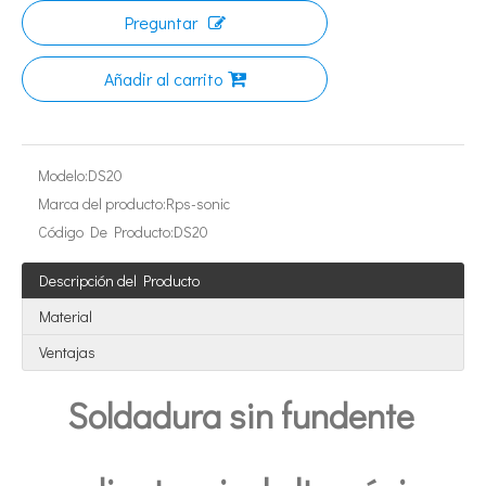
Preguntar
Añadir al carrito
Modelo:
DS20
Marca del producto:
Rps-sonic
Código De Producto:
DS20
Tecnología de esterilización ultrasónica de mermeladas
Descripción del Producto
Actualmente, la investigación sobre la extracción de antioxidantes y 
Material
Ventajas
Soldadura sin fundente