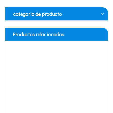
categoria de producto
Productos relacionados
Tecnología de tratamiento de agua por ultrasonidos
Actualmente, la investigación sobre la extracción de antioxidantes y 