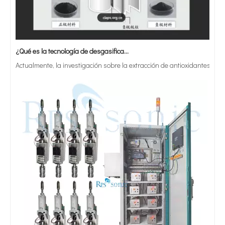
¿Qué es la tecnología de desgasificación de lodos de baterías ultrasónicas?
Sistema de sellado ultrasónico de la soldadora del soldador ultrasónico para el embalaje del té del paquete de la bolsa
Transductor de soldadura del sistema de soldadura Ultraosnic para soldar y sellar
Actualmente, la investigación sobre la extracción de antioxidantes y 
Soldadores ultrasónicos de banco Máquina de soldadura Ultraosnic para plástico y telas no tejidas
Sistema de soldadura ultrasónica de 20Khz para línea de producción de sellado de tazas y tapas de bebidas