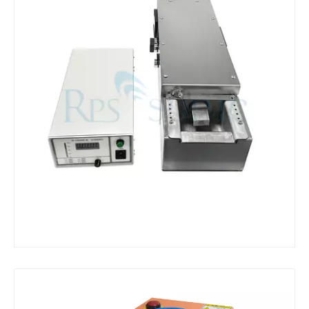
¿Qué es la máquina de soldadura ultrasónica?
¿Qué es la tinting ultrasónica? La tinting ultrasónica es un tipo de mét