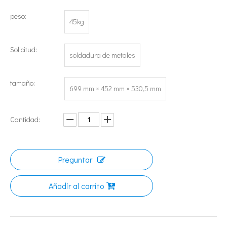
peso:
45kg
Solicitud:
soldadura de metales
tamaño:
699 mm × 452 mm × 530,5 mm
Tecnología de esterilización ultrasónica de mermeladas
Actualmente, la investigación sobre la extracción de antioxidantes y 
Cantidad:
Preguntar
Añadir al carrito