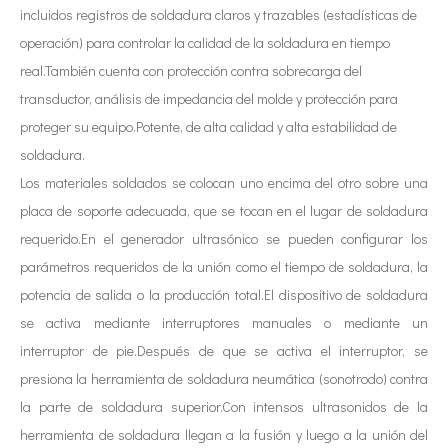
incluidos registros de soldadura claros y trazables (estadísticas de
operación) para controlar la calidad de la soldadura en tiempo
real.También cuenta con protección contra sobrecarga del
Tecnología de corte de chocolate por ultrasonidos
transductor, análisis de impedancia del molde y protección para
La aplicación de la ultrasónica en la industria de la costura refleja p
proteger su equipo.Potente, de alta calidad y alta estabilidad de
soldadura.
Los materiales soldados se colocan uno encima del otro sobre una
placa de soporte adecuada, que se tocan en el lugar de soldadura
requerido.En el generador ultrasónico se pueden configurar los
parámetros requeridos de la unión como el tiempo de soldadura, la
potencia de salida o la producción total.El dispositivo de soldadura
se activa mediante interruptores manuales o mediante un
interruptor de pie.Después de que se activa el interruptor, se
presiona la herramienta de soldadura neumática (sonotrodo) contra
la parte de soldadura superior.Con intensos ultrasonidos de la
Tecnología de esterilización e inactivación ultrasónica
herramienta de soldadura llegan a la fusión y luego a la unión del
Actualmente, la investigación sobre la extracción de antioxidantes y 