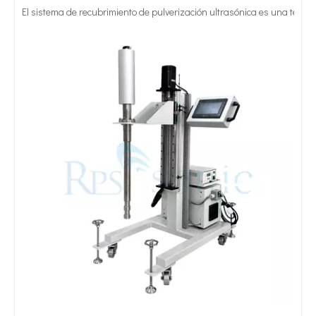
Repuestos y accesorios para máquinas de soldadura ultrasónica para soldadura de geomallas de PET
Máquina de sellado de tela ultrasónica de 20 kHz para corte y soldadura de cinta
Soldadura de cinta ultrasónica de alta resistencia de 20 kHz para soldadura y corte de CINTAS Y CINTAS
Sistema de soldadura ultrasónica de tubos de 20Khz 2000W para sellado de tubos cosméticos de plástico
Tratamiento ultrasónico de metales fundidos