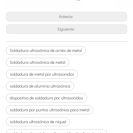
Tecnología de tratamiento de agua por ultrasonidos
Actualmente, la investigación sobre la extracción de antioxidantes y 
Anterior:
Siguiente:
Soldadura ultrasónica de arnés de metal
Soldadura ultrasónica de metal
soldadura de metal por ultrasonidos
soldadura de aluminio ultrasónica
Ventajas de la soldadura ultrasónica de paneles de puertas de automóviles
¿Cuál es el principio y la teoría de la máquina de soldadura de plást
dispositivo de soldadura por ultrasonidos
soldadura por puntos ultrasónica para metal
soldadura ultrasónica de níquel