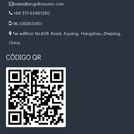
sales@xingultrasonic.com

+86 571 63481280
¿Qué es la tecnología de recubrimiento por pulverización ultrasónica de endoscopio semiconductor?

El sistema de recubrimiento de pulverización ultrasónica es una técnica 

+86 15658151051
1er edificio No.608 Road, Fuyang, Hangzhou, Zhejiang,

China
CÓDIGO QR