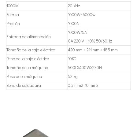
1000M
20 kHz
La era de la energía del hidrógeno: oportunidades para los equipos de pulverización ultrasónica
Fuerza
1000W~6000w
El sistema de recubrimiento de pulverización ultrasónica es una técnica 
Presión
1000N
1000W/5A
Entrada de alimentación
CA 220 V
+
10% 50/60Hz
Tamaño de la caja eléctrica
420 mm × 211 mm × 185 mm
Peso de la caja eléctrica
10KG
Tamaño de la máquina
500LX400WX230H
Peso de la máquina
52 kg
Zona de soldadura
0,3 mm2-10 mm2
Tecnología de pulverización ultrasónica en recubrimientos cinematográficos
El sistema de recubrimiento de pulverización ultrasónica es una técnica 