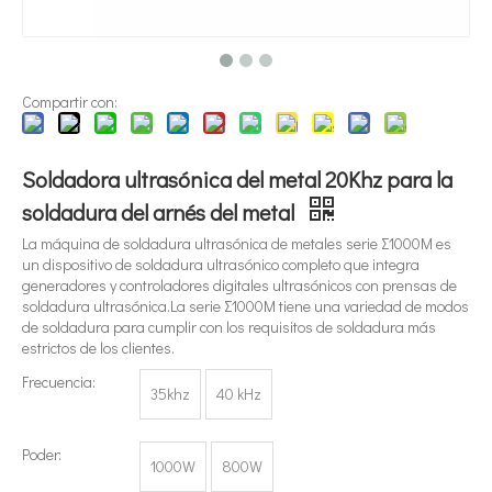
Compartir con:
Soldadora ultrasónica del metal 20Khz para la
¿Qué es la tecnología de extracción de té ultrasónica?
soldadura del arnés del metal
Actualmente, la investigación sobre la extracción de antioxidantes y 
La máquina de soldadura ultrasónica de metales serie Σ1000M es
un dispositivo de soldadura ultrasónico completo que integra
generadores y controladores digitales ultrasónicos con prensas de
soldadura ultrasónica.La serie Σ1000M tiene una variedad de modos
de soldadura para cumplir con los requisitos de soldadura más
estrictos de los clientes.
Frecuencia:
35khz
40 kHz
Poder:
1000W
800W