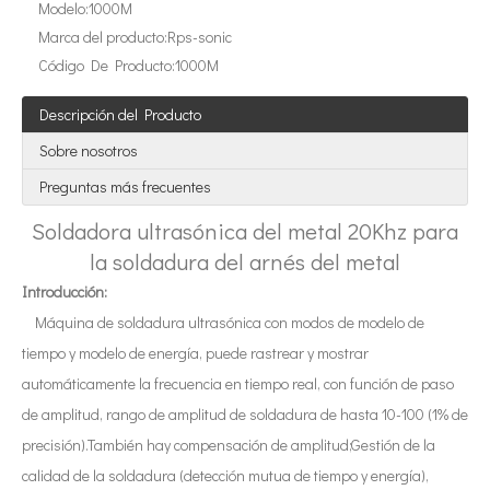
Modelo:
1000M
Tecnología de extracción ultrasónica de hongos
Marca del producto:
Rps-sonic
Actualmente, la investigación sobre la extracción de antioxidantes y 
Código De Producto:
1000M
Descripción del Producto
Sobre nosotros
Preguntas más frecuentes
Soldadora ultrasónica del metal 20Khz para
la soldadura del arnés del metal
Introducción:
Tecnología de corte de pasteles ultrasónico
Máquina de soldadura ultrasónica con modos de modelo de
La aplicación de la ultrasónica en la industria de la costura refleja p
tiempo y modelo de energía, puede rastrear y mostrar
automáticamente la frecuencia en tiempo real, con función de paso
de amplitud, rango de amplitud de soldadura de hasta 10-100 (1% de
precisión).También hay compensación de amplitud;Gestión de la
calidad de la soldadura (detección mutua de tiempo y energía),