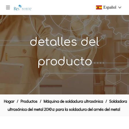
Español
detalles del
producto
Soldadora ultrasónica de los soldadores ultrasónicos del banco 20Khz con la pantalla táctil para la soldadura del automóvil
Soldador ultrasónico personalizado de alta calidad del HDPE de la máquina de soldadura del cuerno 20khz para Oilcan
Hogar
/
Productos
/
Máquina de soldadura ultrasónica
/
Soldadora
ultrasónica del metal 20Khz para la soldadura del arnés del metal