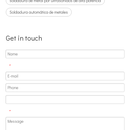
soldadura de metal por ultrasonidos de alta potencia
Soldadura automática de metales
Get in touch
¿Qué es la tecnología de desgasificación de lodos de baterías ultrasónicas?
Actualmente, la investigación sobre la extracción de antioxidantes y 
*
*