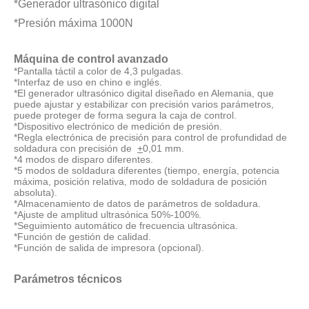
Estudio sobre inactivación de esporas bacterianas mediante tecnología ultrasónica
*Generador ultrasónico digital
Actualmente, la investigación sobre la extracción de antioxidantes y 
*Presión máxima 1000N
Máquina de control avanzado
*Pantalla táctil a color de 4,3 pulgadas.
*Interfaz de uso en chino e inglés.
*El generador ultrasónico digital diseñado en Alemania, que
puede ajustar y estabilizar con precisión varios parámetros,
puede proteger de forma segura la caja de control.
*Dispositivo electrónico de medición de presión.
*Regla electrónica de precisión para control de profundidad de
soldadura con precisión de
+
0,01 mm.
*4 modos de disparo diferentes.
*5 modos de soldadura diferentes (tiempo, energía, potencia
máxima, posición relativa, modo de soldadura de posición
absoluta).
*Almacenamiento de datos de parámetros de soldadura.
*Ajuste de amplitud ultrasónica 50%-100%.
*Seguimiento automático de frecuencia ultrasónica.
*Función de gestión de calidad.
*Función de salida de impresora (opcional).
Parámetros técnicos