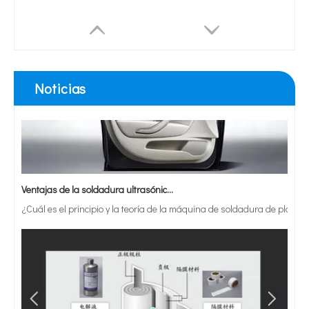
Noticias
Ventajas de la soldadura ultrasónica de paneles de puertas de automóviles
¿Cuál es el principio y la teoría de la máquina de soldadura de plást
Soldador ultrasónico de banda para aves de corral de mano 35K con cuerno de soldadura personalizado para correa de huevos
Soldadora ultrasónica automática del soldador de la taza del arma del aerosol de pintura con la tabla de rotación de indexación