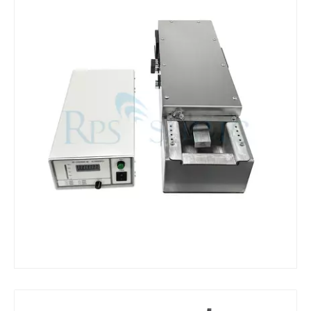
¿Qué es la máquina de soldadura ultrasónica?
¿Qué es la tinting ultrasónica? La tinting ultrasónica es un tipo de mét