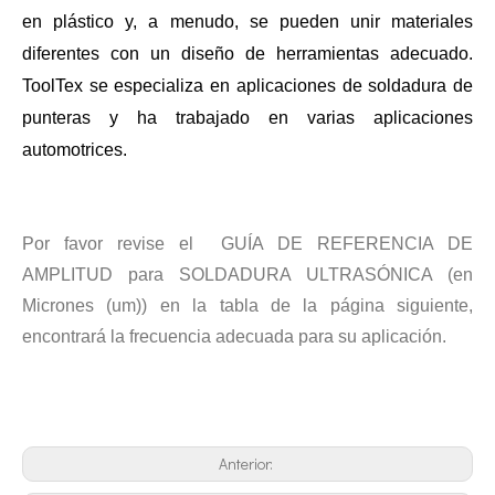
en plástico y, a menudo, se pueden unir materiales
diferentes con un diseño de herramientas adecuado.
ToolTex se especializa en aplicaciones de soldadura de
Tratamiento ultrasónico de metales fundidos
punteras y ha trabajado en varias aplicaciones
La aplicación de la ultrasónica en la industria de la costura refleja p
automotrices.
Por favor revise el
GUÍA DE REFERENCIA DE
AMPLITUD para SOLDADURA ULTRASÓNICA (en
Micrones (um)) en la tabla de la página siguiente,
encontrará la frecuencia adecuada para su aplicación.
Principio e introducción de la atomización ultrasónica de metales.
Anterior:
La tecnología de atomización por ultrasonido es un método eficiente y 