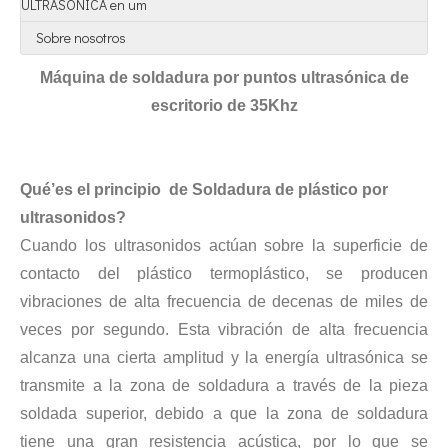
ULTRASÓNICA en um
Sobre nosotros
Tecnología de extracción ultrasónica de hongos
Máquina de soldadura por puntos ultrasónica de
Actualmente, la investigación sobre la extracción de antioxidantes y 
escritorio de 35Khz
Qué
’
es el
principio
de
Soldadura de plástico por
ultrasonidos
?
Cuando los ultrasonidos actúan sobre la superficie de
contacto del plástico termoplástico, se producen
Tecnología de corte de pasteles ultrasónico
vibraciones de alta frecuencia de decenas de miles de
La aplicación de la ultrasónica en la industria de la costura refleja p
veces por segundo. Esta vibración de alta frecuencia
alcanza una cierta amplitud y la energía ultrasónica se
transmite a la zona de soldadura a través de la pieza
soldada superior, debido a que la zona de soldadura
tiene una gran resistencia acústica, por lo que se