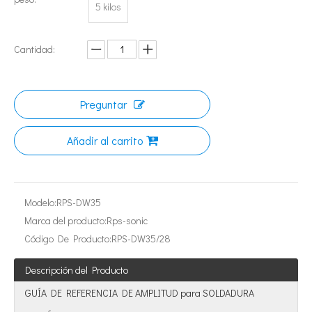
5 kilos
Cantidad:
Preguntar
Añadir al carrito
Tecnología de esterilización ultrasónica de mermeladas
Actualmente, la investigación sobre la extracción de antioxidantes y 
Modelo:
RPS-DW35
Marca del producto:
Rps-sonic
Código De Producto:
RPS-DW35/28
Descripción del Producto
GUÍA DE REFERENCIA DE AMPLITUD para SOLDADURA