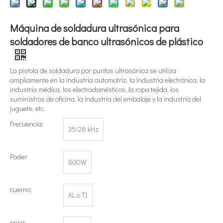
Máquina de soldadura ultrasónica para
soldadores de banco ultrasónicos de plástico
La pistola de soldadura por puntos ultrasónica se utiliza
ampliamente en la industria automotriz, la industria electrónica, la
industria médica, los electrodomésticos, la ropa tejida, los
¿Qué es la tecnología de extracción de té ultrasónica?
suministros de oficina, la industria del embalaje y la industria del
juguete, etc.
Actualmente, la investigación sobre la extracción de antioxidantes y 
Frecuencia:
35/28 kHz
Poder:
800W
cuerno:
AL o TI
peso: