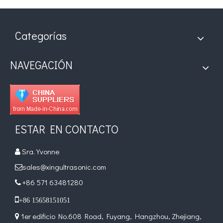
Categorías
NAVEGACIÓN
ESTAR EN CONTACTO
Sra. Yvonne

sales@xingultrasonic.com

+86 571 63481280


+86 15658151051
1er edificio No.608 Road, Fuyang, Hangzhou, Zhejiang,
