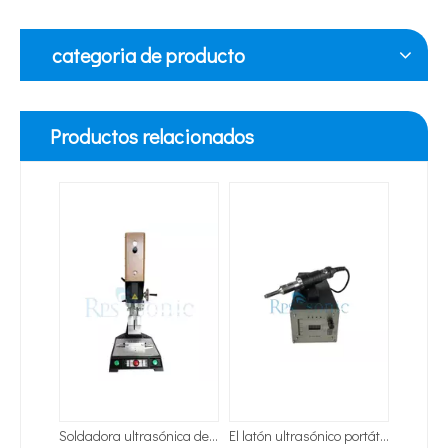
categoria de producto
Productos relacionados
Soldadora ultrasónica de los soldadores ultrasónicos del banco 20Khz con la pantalla táctil para la soldadura del automóvil
El latón ultrasónico portátil del soldador ultrasónico de la mano 35Khz inserta el equipo
Tecnología de tratamiento de agua por ultrasonidos
Soldadora ultrasónica portátil de mano compacta de 35 kHz para soldadura automática
Soldador ultrasónico de correa para aves de corral de alta amplitud de 28Khz para soldadura de correa de huevos
Actualmente, la investigación sobre la extracción de antioxidantes y 