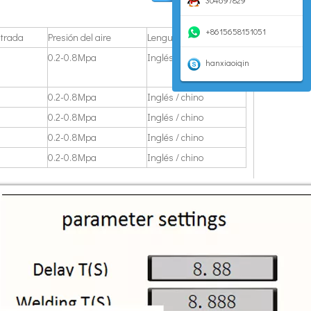
304697829
a atraído la atención generalizada de los académicos nacionales y extranjer
+8615658151051
ntrada
Presión del aire
Lenguaje del sistema
0.2-0.8Mpa
Inglés / chino
hanxiaoiqin
0.2-0.8Mpa
Inglés / chino
0.2-0.8Mpa
Inglés / chino
0.2-0.8Mpa
Inglés / chino
0.2-0.8Mpa
Inglés / chino
tico ultrasónico？ ¿Cómo funciona la soldadura ultrasónica? ¿Cuál es la comp