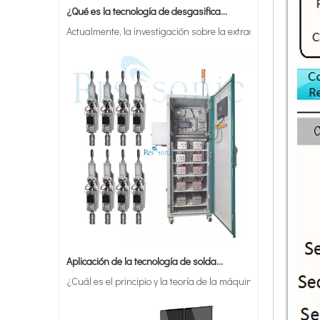
Actualmente, la investigación sobre la extracción de antiox
Máquina de soldadura automática con filtro de respiración de espirometría, máquina de soldadura ultrasónica para productos médicos
Aplicación de la tecnología de soldadura ultrasónica en suministros médicos
¿Cuál es el principio y la teoría de la máquina de soldadur