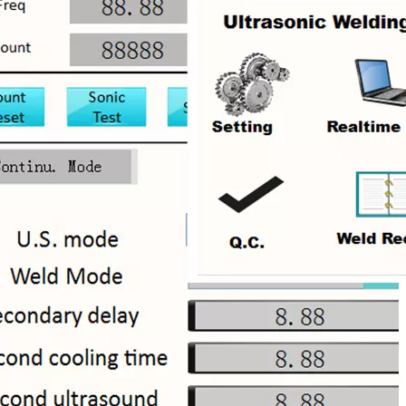
idantes y los medicamentos antienvejecimiento de los productos naturales h
a de plástico ultrasónico? El principio de la máquina de soldadura de plás