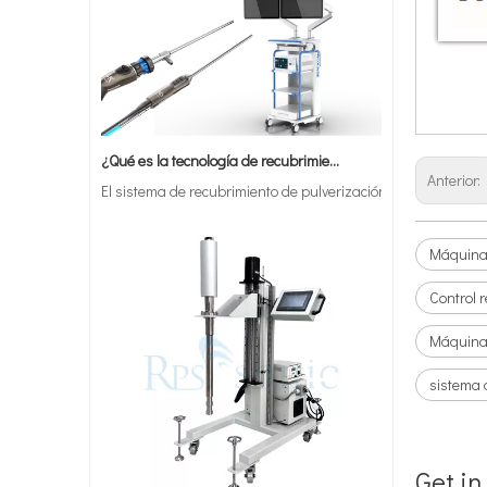
¿Qué es la tecnología de recubrimiento por pulverización ultrasónica de endoscopio semiconductor?
Soldador plástico de la soldadora ultrasónica del control numérico con herramientas de ajuste fáciles y pesadas
El sistema de recubrimiento de pulverización ultrasónica es u
Anterior:
Máquina 
Control 
Máquina 
sistema 
Soldador ultrasónico de tapas para soldadora de plástico Máquina soldadora de tapas de botellas
Get in