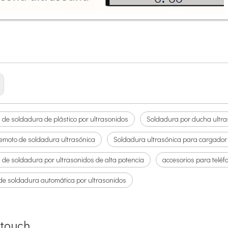
na técnica para formar películas delgadas con funciones o propiedades específ
de soldadura de plástico por ultrasonidos
Soldadura por ducha ultra
remoto de soldadura ultrasónica
Soldadura ultrasónica para cargador
de soldadura por ultrasonidos de alta potencia
accesorios para teléf
de soldadura automática por ultrasonidos
 touch