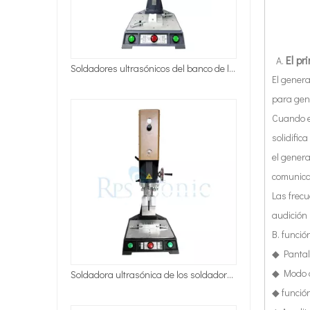
El pr
El genera
Soldadora ultrasónica de los soldadores ultrasónicos del banco 20Khz con la pantalla táctil para la soldadura del automóvil
para gene
Cuando el
solidific
el genera
comunica
Las frecu
audición 
B. funció
◆ Pantall
◆ Modo d
◆ funció
Soldador ultrasónico personalizado de alta calidad del HDPE de la máquina de soldadura del cuerno 20khz para Oilcan