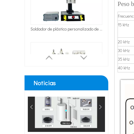
Peso b
Actualmente, la investigación sobre la extracción de antiox
Frecuenc
15 kHz
Máquina automática de corte y soldadura elástica, corte ultrasónico de cinturón para envoltura de borde de hebilla trasera de sujetador
20 kHz
30 kHz
35 kHz
Ventajas de la soldadura ultrasónica de paneles de puertas de automóviles
40 kHz
¿Cuál es el principio y la teoría de la máquina de soldadur
Noticias
Soldadora ultrasónica automática del soldador de la taza del arma del aerosol de pintura con la tabla de rotación de indexación
¿Qué es la tecnología de desgasificación de lodos de baterías ultrasónicas?