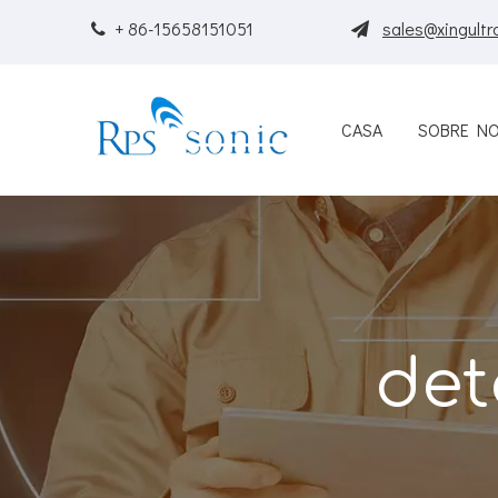
+ 86-15658151051
sales@xingultr


CASA
SOBRE N
det