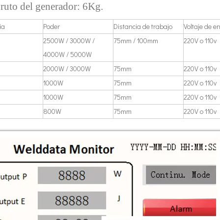
ruto del generador: 6Kg.
idantes y los medicamentos antienvejecimiento de los productos naturales h
ia
Poder
Distancia de trabajo
Voltaje de e
2500W / 3000W /
75mm / 100mm
220V o 110v
4000W / 5000W
2000W / 3000W
75mm
220V o 110v
1000W
75mm
220V o 110v
1000W
75mm
220V o 110v
800W
75mm
220V o 110v
a de plástico ultrasónico? El principio de la máquina de soldadura de plás