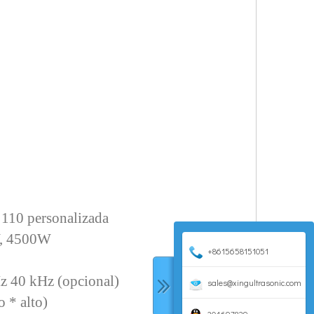
 110 personalizada
W, 4500W
+8615658151051
z 40 kHz (opcional)
sales@xingultrasonic.com
 * alto)