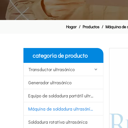
Hogar
/
Productos
/
Máquina de s
categoria de producto
Transductor ultrasónico
Generador ultrasónico
Equipo de soldadura portátil ultrasónico
Máquina de soldadura ultrasónica
Soldadura rotativa ultrasónica
soldadura plástica de la caja electrónica de la soldadora del HDPE de la soldadora ultrasónica del poder más elevado 15Khz