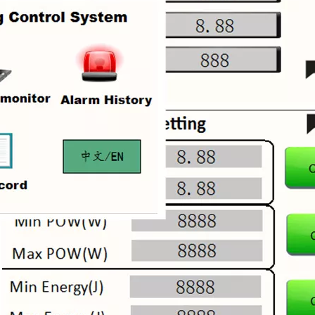
a atraído la atención generalizada de los académicos nacionales y extranjer
tico ultrasónico？ ¿Cómo funciona la soldadura ultrasónica? ¿Cuál es la comp