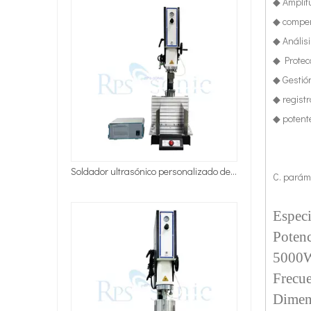
◆ Amplitu
◆ compen
◆ Anális
◆ Protec
◆ Gestión
◆ registr
◆ potente
C. parám
Soldador de plástico personalizado de alta calidad, máquina de soldadura ultrasónica de bocina de 15khz con generador Digital
Especi
Poten
5000W 
Frecue
Dimens
Tecnología de tratamiento de agua por ultrasonidos