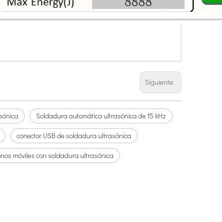
icas en la superficie del vidrio óptico. Utiliza ondas ultrasónicas para atomi
Siguiente:
sónica
Soldadura automática ultrasónica de 15 kHz
conector USB de soldadura ultrasónica
onos móviles con soldadura ultrasónica