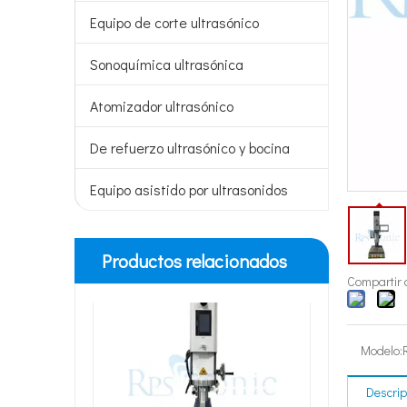
Equipo de corte ultrasónico
Sonoquímica ultrasónica
Atomizador ultrasónico
De refuerzo ultrasónico y bocina
Equipo asistido por ultrasonidos
Productos relacionados
Soldadores ultrasónicos del banco de la soldadora ultrasónica del poder más elevado 15Khz para la soldadura de la ducha
Compartir 
Modelo:
Descrip