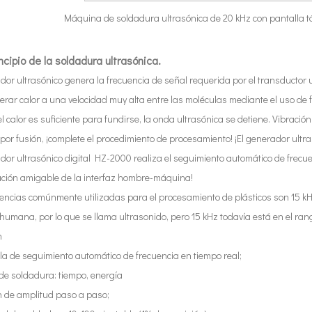
Máquina de soldadura ultrasónica de 20 kHz con pantalla tá
incipio de la soldadura ultrasónica.
dor ultrasónico genera la frecuencia de señal requerida por el transductor ult
rar calor a una velocidad muy alta entre las moléculas mediante el uso de fri
 calor es suficiente para fundirse, la onda ultrasónica se detiene. Vibració
a por fusión, ¡complete el procedimiento de procesamiento! ¡El generador ult
dor ultrasónico digital HZ-2000 realiza el seguimiento automático de frecuen
ción amigable de la interfaz hombre-máquina!
encias comúnmente utilizadas para el procesamiento de plásticos son 15 kHz
humana, por lo que se llama ultrasonido, pero 15 kHz todavía está en el r
n
a de seguimiento automático de frecuencia en tiempo real;
e soldadura: tiempo, energía
n de amplitud paso a paso;