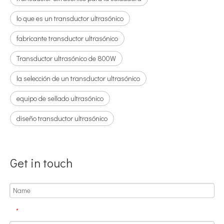
lo que es un transductor ultrasónico
fabricante transductor ultrasónico
Transductor ultrasónico de 800W
la selección de un transductor ultrasónico
Aplicación de la tecnología de soldadura ultrasónica en suministros médicos
equipo de sellado ultrasónico
¿Cuál es el principio y la teoría de la máquina de soldadura de plást
diseño transductor ultrasónico
Get in touch
*