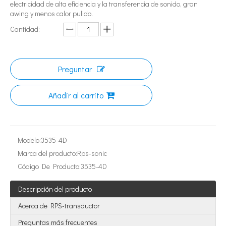
electricidad de alta eficiencia y la transferencia de sonido, gran
awing y menos calor pulido.
Cantidad:
Preguntar
¿Qué es la tecnología de extracción de té ultrasónica?
Añadir al carrito
Actualmente, la investigación sobre la extracción de antioxidantes y 
Modelo:
3535-4D
Marca del producto:
Rps-sonic
Código De Producto:
3535-4D
Descripción del producto
Acerca de RPS-transductor
Preguntas más frecuentes