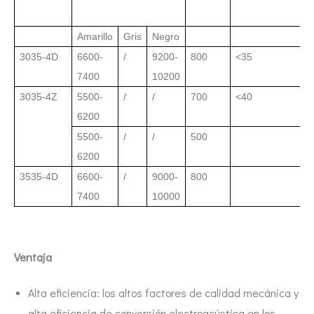
Amarillo
Gris
Negro
3035-4D
6600-
/
9200-
800
<35
7400
10200
3035-4Z
5500-
/
/
700
<40
6200
5500-
/
/
500
6200
3535-4D
6600-
/
9000-
800
7400
10000
Ventaja
Alta eficiencia: los altos factores de calidad mecánica y
alta eficiencia de conversión electroacústica en los