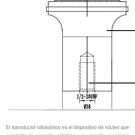
Estudio sobre inactivación de esporas bacterianas mediante tecnología ultrasónica
Actualmente, la investigación sobre la extracción de antioxidantes y 
El transductor ultrasónico es el dispositivo de núcleo que