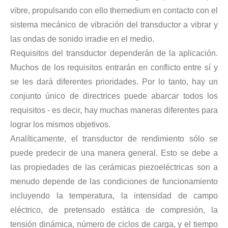
vibre, propulsando con ello themedium en contacto con el
Tecnología de extracción ultrasónica de hongos
sistema mecánico de vibración del transductor a vibrar y
Actualmente, la investigación sobre la extracción de antioxidantes y 
las ondas de sonido irradie en el medio.
Requisitos del transductor dependerán de la aplicación.
Muchos de los requisitos entrarán en conflicto entre sí y
se les dará diferentes prioridades. Por lo tanto, hay un
conjunto único de directrices puede abarcar todos los
requisitos - es decir, hay muchas maneras diferentes para
lograr los mismos objetivos.
Analíticamente, el transductor de rendimiento sólo se
Tecnología de corte de pasteles ultrasónico
puede predecir de una manera general. Esto se debe a
La aplicación de la ultrasónica en la industria de la costura refleja p
las propiedades de las cerámicas piezoeléctricas son a
menudo depende de las condiciones de funcionamiento
incluyendo la temperatura, la intensidad de campo
eléctrico, de pretensado estática de compresión, la
tensión dinámica, número de ciclos de carga, y el tiempo