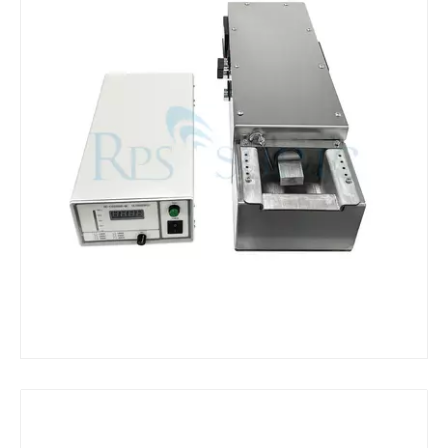
¿Qué es la máquina de soldadura ultrasónica?
¿Qué es la tinting ultrasónica? La tinting ultrasónica es un tipo de mét