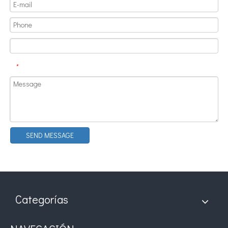
¿Qué es la tecnología de recubrimiento por pulverización ultrasónica de endoscopio semiconductor?
El sistema de recubrimiento de pulverización ultrasónica es una técnica 
*
SEND MESSAGE
Categorías