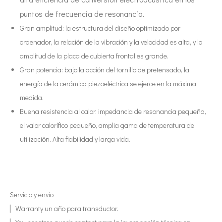
Combinando ultrasonidos con otras tecnologías de tratamiento de agua
puntos de frecuencia de resonancia.
Actualmente, la investigación sobre la extracción de antioxidantes y 
Gran amplitud: la estructura del diseño optimizado por
ordenador, la relación de la vibración y la velocidad es alta, y la
amplitud de la placa de cubierta frontal es grande.
Gran potencia: bajo la acción del tornillo de pretensado, la
energía de la cerámica piezoeléctrica se ejerce en la máxima
medida.
Buena resistencia al calor: impedancia de resonancia pequeña,
el valor calorífico pequeño, amplia gama de temperatura de
utilización. Alta fiabilidad y larga vida.
Servicio y envío
▏Warranty un año para transductor.