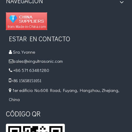
NAVEGACIÓN
Tratamiento ultrasónico de metales fundidos
La aplicación de la ultrasónica en la industria de la costura refleja p
ESTAR EN CONTACTO
Sra. Yvonne

sales@xingultrasonic.com

+86 571 63481280


+86 15658151051
1er edificio No.608 Road, Fuyang, Hangzhou, Zhejiang,

China
Principio e introducción de la atomización ultrasónica de metales.
CÓDIGO QR
La tecnología de atomización por ultrasonido es un método eficiente y 