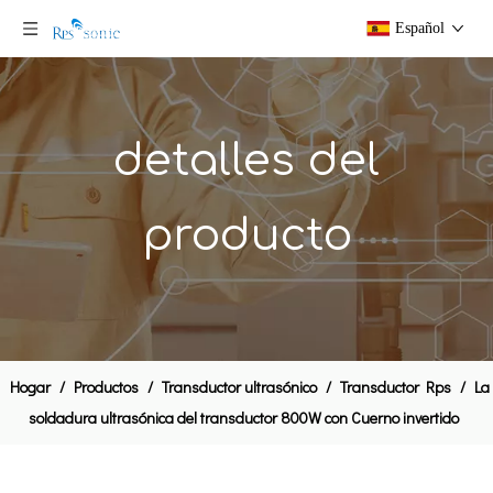
Español
detalles del
producto
Ultrasónica piezoeléctrica del transductor 20 kHz 2000W soldadura transductor
El transductor ultrasónico 28KHz para Hand Held alta potencia de soldadura sonda
Hogar
/
Productos
/
Transductor ultrasónico
/
Transductor Rps
/
La
soldadura ultrasónica del transductor 800W con Cuerno invertido