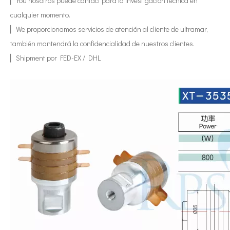
▏You nosotros puede cantact para la investigación técnica en
Tecnología de tratamiento de agua por ultrasonidos
cualquier momento.
Actualmente, la investigación sobre la extracción de antioxidantes y 
▏We proporcionamos servicios de atención al cliente de ultramar,
también mantendrá la confidencialidad de nuestros clientes.
▏Shipment por FED-EX / DHL
Ventajas de la soldadura ultrasónica de paneles de puertas de automóviles
¿Cuál es el principio y la teoría de la máquina de soldadura de plást