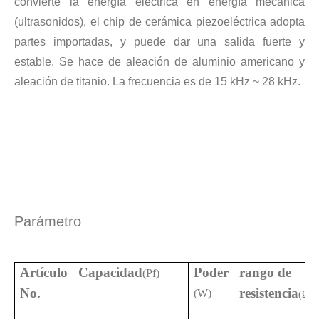
convierte la energía eléctrica en energía mecánica
(ultrasonidos), el chip de cerámica piezoeléctrica adopta
La era de la energía del hidrógeno: oportunidades para los equipos de pulverización ultrasónica
partes importadas, y puede dar una salida fuerte y
El sistema de recubrimiento de pulverización ultrasónica es una técnica 
estable. Se hace de aleación de aluminio americano y
aleación de titanio. La frecuencia es de 15 kHz ~ 28 kHz.
Parámetro
Artículo
Capacidad
Poder
rango de
(Pf)
No.
resistencia
(W)
(Ω)
Tecnología de pulverización ultrasónica en recubrimientos cinematográficos
El sistema de recubrimiento de pulverización ultrasónica es una técnica 