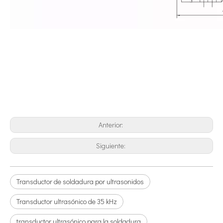
¿Qué es la tecnología de desgasificación de lodos de baterías ultrasónicas?
Actualmente, la investigación sobre la extracción de antioxidantes y 
Anterior:
Siguiente:
Transductor de soldadura por ultrasonidos
Transductor ultrasónico de 35 kHz
transductor ultrasónico para la soldadura