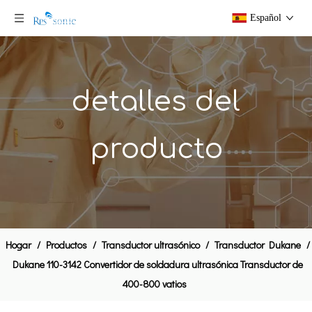
Español
detalles del
producto
Sonda lateral Dukane 20khz 41C27 para sistema de sellado ultrasónico
Convertidor ultrasónico Dukane 41C28 para soldadura ultrasónica de 40 kHz
Hogar
/
Productos
/
Transductor ultrasónico
/
Transductor Dukane
/
Dukane 110-3142 Convertidor de soldadura ultrasónica Transductor de
400-800 vatios