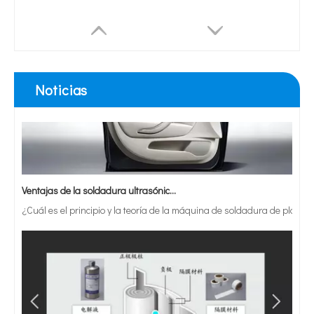
Noticias
Ventajas de la soldadura ultrasónica de paneles de puertas de automóviles
¿Cuál es el principio y la teoría de la máquina de soldadura de plást
Convertidor Dukane 40 KHz para sistema de soldadura ultrasónica para prensa 43A240
Transductor de soldadura ultrasónica Dukane 110-3122 para soldadores Dukane® de 20 kHz