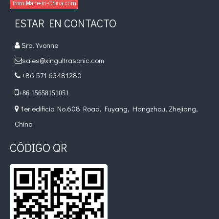
ESTAR EN CONTACTO
¿Qué es la tecnología de recubrimiento por pulverización ultrasónica de endoscopio semiconductor?
Sra. Yvonne

El sistema de recubrimiento de pulverización ultrasónica es una técnica 
sales@xingultrasonic.com

+86 571 63481280


+86 15658151051
1er edificio No.608 Road, Fuyang, Hangzhou, Zhejiang,

China
CÓDIGO QR