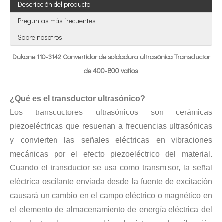
Descripción del producto
Preguntas más frecuentes
Sobre nosotros
Dukane 110-3142 Convertidor de soldadura ultrasónica Transductor
de 400-800 vatios
¿Qué es el transductor ultrasónico?
Los transductores ultrasónicos son cerámicas
Tecnología de esterilización ultrasónica de mermeladas
piezoeléctricas que resuenan a frecuencias ultrasónicas
Actualmente, la investigación sobre la extracción de antioxidantes y 
y convierten las señales eléctricas en vibraciones
mecánicas por el efecto piezoeléctrico del material.
Cuando el transductor se usa como transmisor, la señal
eléctrica oscilante enviada desde la fuente de excitación
causará un cambio en el campo eléctrico o magnético en
el elemento de almacenamiento de energía eléctrica del