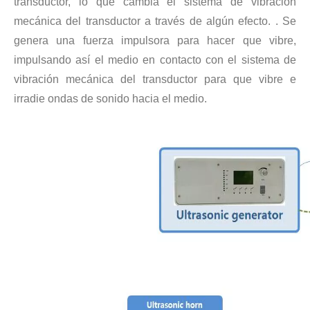
transductor, lo que cambia el sistema de vibración
mecánica del transductor a través de algún efecto. . Se
Tecnología de extracción ultrasónica de hongos
genera una fuerza impulsora para hacer que vibre,
Actualmente, la investigación sobre la extracción de antioxidantes y 
impulsando así el medio en contacto con el sistema de
vibración mecánica del transductor para que vibre e
irradie ondas de sonido hacia el medio.
Tecnología de corte de pasteles ultrasónico
La aplicación de la ultrasónica en la industria de la costura refleja p