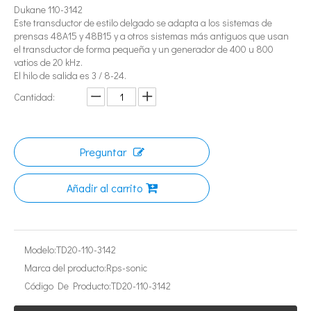
Dukane 110-3142
Este transductor de estilo delgado se adapta a los sistemas de
prensas 48A15 y 48B15 y a otros sistemas más antiguos que usan
el transductor de forma pequeña y un generador de 400 u 800
vatios de 20 kHz.
El hilo de salida es 3 / 8-24.
Cantidad:
¿Qué es la tecnología de extracción de té ultrasónica?
Preguntar
Actualmente, la investigación sobre la extracción de antioxidantes y 
Añadir al carrito
Modelo:
TD20-110-3142
Marca del producto:
Rps-sonic
Código De Producto:
TD20-110-3142