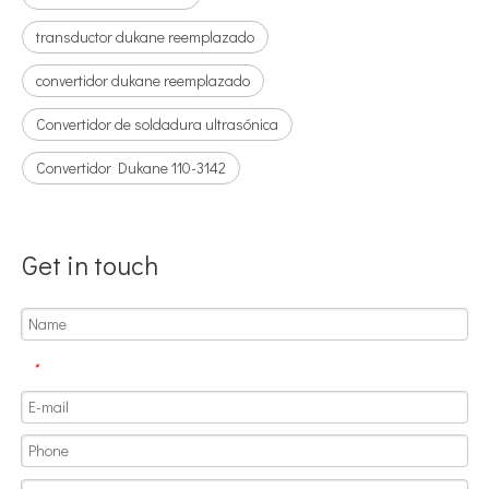
transductor dukane reemplazado
convertidor dukane reemplazado
Convertidor de soldadura ultrasónica
Convertidor Dukane 110-3142
¿Qué es la tecnología de desgasificación de lodos de baterías ultrasónicas?
Actualmente, la investigación sobre la extracción de antioxidantes y 
Get in touch
*