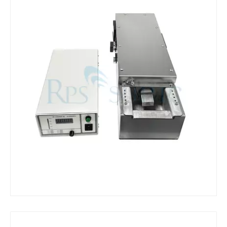
¿Qué es la máquina de soldadura ultrasónica?
¿Qué es la tinting ultrasónica? La tinting ultrasónica es un tipo de mét