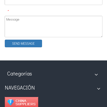
*
SEND MESSAGE
Aplicación de la tecnología de soldadura ultrasónica en suministros médicos
¿Cuál es el principio y la teoría de la máquina de soldadura de plást
Categorías
NAVEGACIÓN