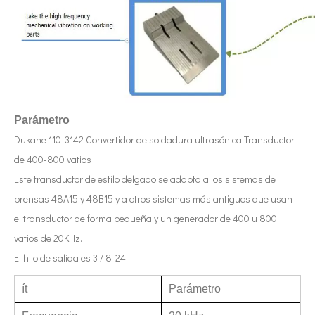
Tecnología de corte de chocolate por ultrasonidos
La aplicación de la ultrasónica en la industria de la costura refleja p
Parámetro
Dukane 110-3142 Convertidor de soldadura ultrasónica Transductor
de 400-800 vatios
Este transductor de estilo delgado se adapta a los sistemas de
prensas 48A15 y 48B15 y a otros sistemas más antiguos que usan
el transductor de forma pequeña y un generador de 400 u 800
vatios de 20KHz.
El hilo de salida es 3 / 8-24.
ít
Parámetro
Tecnología de esterilización e inactivación ultrasónica