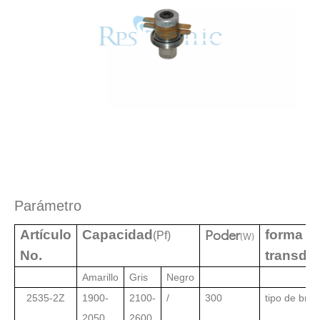
Estudio sobre inactivación de esporas bacterianas mediante tecnología ultrasónica
Actualmente, la investigación sobre la extracción de antioxidantes y 
Parámetro
Poder
Artículo
Capacidad
forma
(Pf)
(W)
No.
transdu
Amarillo
Gris
Negro
2535-2Z
1900-
2100-
/
300
tipo de brid
2050
2600