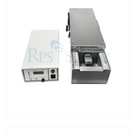
¿Qué es la máquina de soldadura ultrasónica?
¿Qué es la tinting ultrasónica? La tinting ultrasónica es un tipo de mét