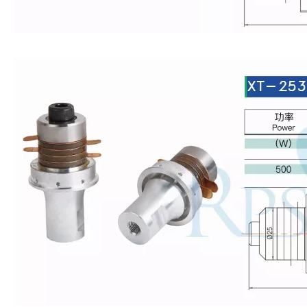
El sistema de recubrimiento de pulverización ultrasónica es una técnica 