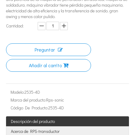
soldadura, máquina vibrador tiene pérdida pequeña maquinaria,
electricidad de alta eficiencia y la transferencia de sonido, gran
awing y menos calor pulido.
Cantidad:
Preguntar
¿Qué es la tecnología de extracción de té ultrasónica?
Añadir al carrito
Actualmente, la investigación sobre la extracción de antioxidantes y 
Modelo:
2535-4D
Marca del producto:
Rps-sonic
Código De Producto:
2535-4D
Descripción del producto
Acerca de RPS-transductor