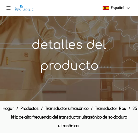
Español
detalles del
producto
Ultrasónica piezoeléctrica del transductor 20 kHz 2000W soldadura transductor
El transductor ultrasónico 28KHz para Hand Held alta potencia de soldadura sonda
Hogar
/
Productos
/
Transductor ultrasónico
/
Transductor Rps
/
35
kHz de alta frecuencia del transductor ultrasónico de soldadura
ultrasónica