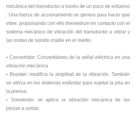
mecánica del transductor a través de un poco de esfuerzo
. Una fuerza de accionamiento se genera para hacer que
Tecnología de extracción ultrasónica de hongos
vibre, propulsando con ello themedium en contacto con el
Actualmente, la investigación sobre la extracción de antioxidantes y 
sistema mecánico de vibración del transductor a vibrar y
las ondas de sonido irradie en el medio.
• Convertidor: Convertidores de la señal eléctrica en una
vibración mecánica
• Booster: modifica la amplitud de la vibración. También
se utiliza en los sistemas estándar para sujetar la pila en
Tecnología de corte de pasteles ultrasónico
la prensa.
La aplicación de la ultrasónica en la industria de la costura refleja p
• Sonotrodo: se aplica la vibración mecánica de las
piezas a soldar.