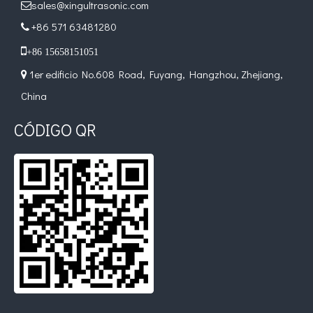
sales@xingultrasonic.com

+86 571 63481280


+86 15658151051
1er edificio No.608 Road, Fuyang, Hangzhou, Zhejiang,

China
CÓDIGO QR
Aplicación de la tecnología de soldadura ultrasónica en suministros médicos
¿Cuál es el principio y la teoría de la máquina de soldadura de plást