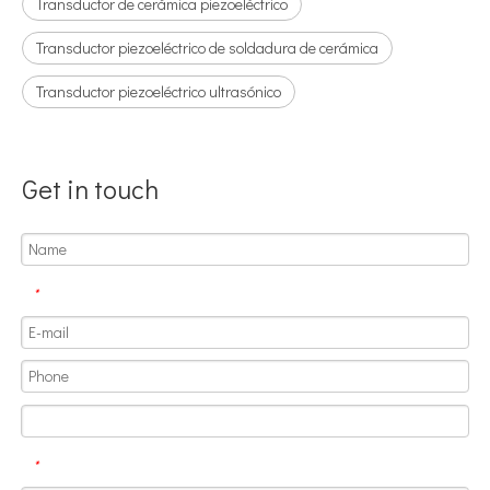
Transductor de cerámica piezoeléctrico
Transductor piezoeléctrico de soldadura de cerámica
Transductor piezoeléctrico ultrasónico
Get in touch
Aplicación de la tecnología de soldadura ultrasónica en suministros médicos
¿Cuál es el principio y la teoría de la máquina de soldadura de plást
*
*