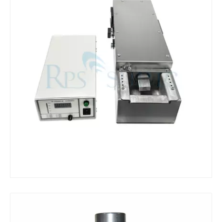
¿Qué es la máquina de soldadura ultrasónica?
¿Qué es la tinting ultrasónica? La tinting ultrasónica es un tipo de mét