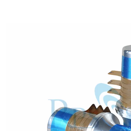
Estudio sobre inactivación de esporas bacterianas mediante tecnología ultrasónica
Actualmente, la investigación sobre la extracción de antioxidantes y 