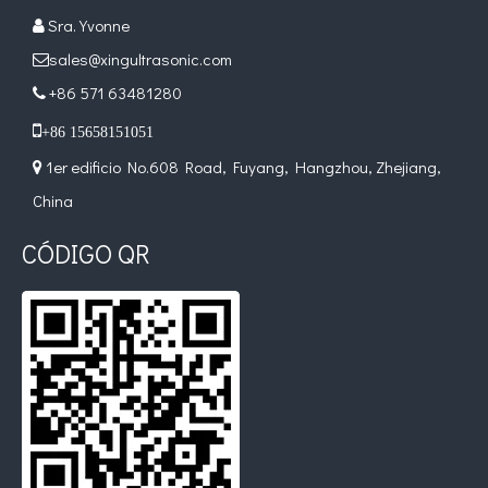
Sra. Yvonne

sales@xingultrasonic.com

Tratamiento ultrasónico de metales fundidos
+86 571 63481280

La aplicación de la ultrasónica en la industria de la costura refleja p

+86 15658151051
1er edificio No.608 Road, Fuyang, Hangzhou, Zhejiang,

China
CÓDIGO QR
Principio e introducción de la atomización ultrasónica de metales.
La tecnología de atomización por ultrasonido es un método eficiente y 