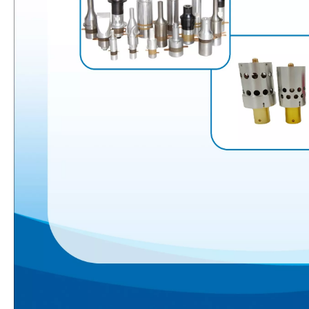
Tecnología de tratamiento de agua por ultrasonidos
Actualmente, la investigación sobre la extracción de antioxidantes y 
Ventajas de la soldadura ultrasónica de paneles de puertas de automóviles
¿Cuál es el principio y la teoría de la máquina de soldadura de plást