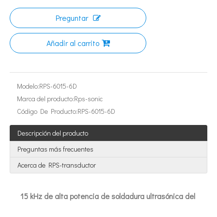
Preguntar
Añadir al carrito
¿Qué es la tecnología de extracción de té ultrasónica?
Modelo:
RPS-6015-6D
Actualmente, la investigación sobre la extracción de antioxidantes y 
Marca del producto:
Rps-sonic
Código De Producto:
RPS-6015-6D
Descripción del producto
Preguntas más frecuentes
Acerca de RPS-transductor
15 kHz de alta potencia de soldadura ultrasónica del