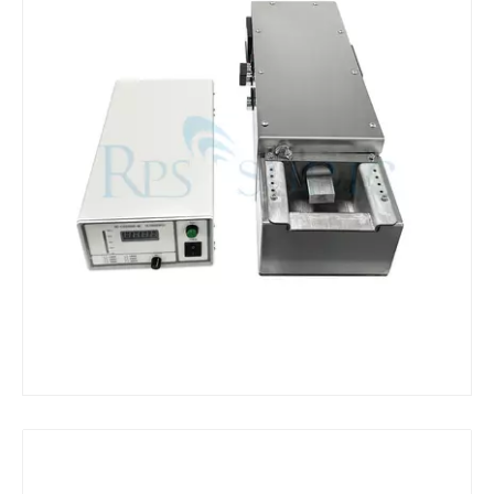
¿Qué es la máquina de soldadura ultrasónica?
¿Qué es la tinting ultrasónica? La tinting ultrasónica es un tipo de mét