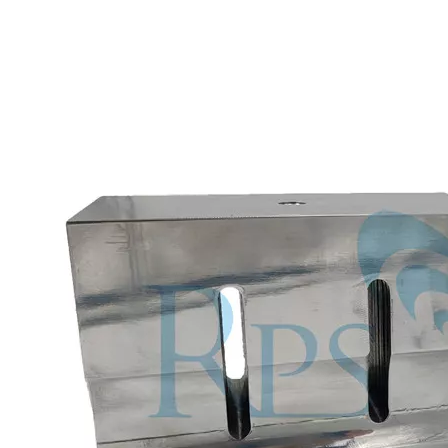
Tecnología de tratamiento de agua por ultrasonidos
Actualmente, la investigación sobre la extracción de antioxidantes y 
Ventajas de la soldadura ultrasónica de paneles de puertas de automóviles
¿Cuál es el principio y la teoría de la máquina de soldadura de plást