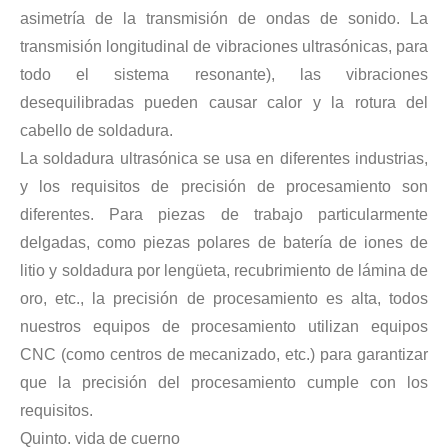
asimetría de la transmisión de ondas de sonido. La
La era de la energía del hidrógeno: oportunidades para los equipos de pulverización ultrasónica
transmisión longitudinal de vibraciones ultrasónicas, para
El sistema de recubrimiento de pulverización ultrasónica es una técnica 
todo el sistema resonante), las vibraciones
desequilibradas pueden causar calor y la rotura del
cabello de soldadura.
La soldadura ultrasónica se usa en diferentes industrias,
y los requisitos de precisión de procesamiento son
diferentes. Para piezas de trabajo particularmente
delgadas, como piezas polares de batería de iones de
litio y soldadura por lengüeta, recubrimiento de lámina de
oro, etc., la precisión de procesamiento es alta, todos
nuestros equipos de procesamiento utilizan equipos
CNC (como centros de mecanizado, etc.) para garantizar
que la precisión del procesamiento cumple con los
requisitos.
Tecnología de pulverización ultrasónica en recubrimientos cinematográficos
Quinto. vida de cuerno
El sistema de recubrimiento de pulverización ultrasónica es una técnica 