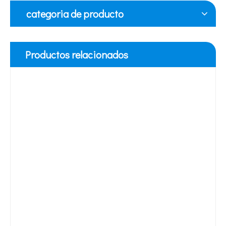
categoria de producto
Productos relacionados
Tecnología de tratamiento de agua por ultrasonidos
Actualmente, la investigación sobre la extracción de antioxidantes y 