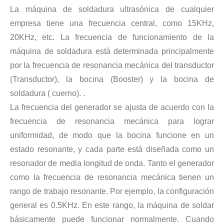
La máquina de soldadura ultrasónica de cualquier
empresa tiene una frecuencia central, como 15KHz,
20KHz, etc. La frecuencia de funcionamiento de la
Tecnología de corte de chocolate por ultrasonidos
máquina de soldadura está determinada principalmente
La aplicación de la ultrasónica en la industria de la costura refleja p
por la frecuencia de resonancia mecánica del transductor
(Transductor), la bocina (Booster) y la bocina de
soldadura ( cuerno). .
La frecuencia del generador se ajusta de acuerdo con la
frecuencia de resonancia mecánica para lograr
uniformidad, de modo que la bocina funcione en un
estado resonante, y cada parte está diseñada como un
resonador de media longitud de onda. Tanto el generador
como la frecuencia de resonancia mecánica tienen un
rango de trabajo resonante. Por ejemplo, la configuración
general es 0.5KHz. En este rango, la máquina de soldar
Tecnología de esterilización e inactivación ultrasónica
básicamente puede funcionar normalmente. Cuando
Actualmente, la investigación sobre la extracción de antioxidantes y 