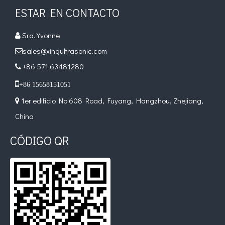
ESTAR EN CONTACTO
Tratamiento ultrasónico de metales fundidos
Sra. Yvonne

La aplicación de la ultrasónica en la industria de la costura refleja p
sales@xingultrasonic.com

+86 571 63481280


+86 15658151051
1er edificio No.608 Road, Fuyang, Hangzhou, Zhejiang,

China
CÓDIGO QR
Principio e introducción de la atomización ultrasónica de metales.
La tecnología de atomización por ultrasonido es un método eficiente y 