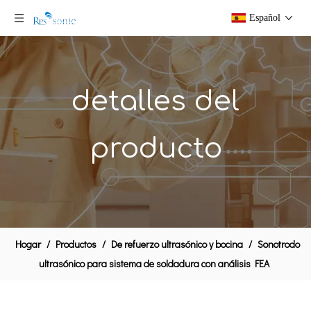
Español
detalles del
producto
Rinco ultrasónico Booster para soldadura ultrasónica vibrador
Tubo de sellado de tubo de ultrasonido de plástico 20HHz 1000W Manguera de sellado de extremo
Hogar
/
Productos
/
De refuerzo ultrasónico y bocina
/
Sonotrodo
ultrasónico para sistema de soldadura con análisis FEA