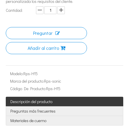
personalizada los requisitos del cliente.
Cantidad:
Preguntar
Añadir al carrito
¿Qué es la tecnología de extracción de té ultrasónica?
Actualmente, la investigación sobre la extracción de antioxidantes y 
Modelo:
Rps-H15
Marca del producto:
Rps-sonic
Código De Producto:
Rps-H15
Descripción del producto
Preguntas más frecuentes
Materiales de cuerno