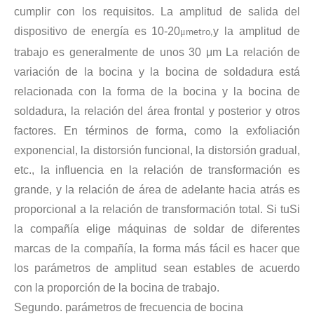
cumplir con los requisitos. La amplitud de salida del
Tecnología de extracción ultrasónica de hongos
dispositivo de energía es 10-20
y la amplitud de
μ
metro,
Actualmente, la investigación sobre la extracción de antioxidantes y 
trabajo es generalmente de unos 30 μm La relación de
variación de la bocina y la bocina de soldadura está
relacionada con la forma de la bocina y la bocina de
soldadura, la relación del área frontal y posterior y otros
factores. En términos de forma, como la exfoliación
exponencial, la distorsión funcional, la distorsión gradual,
etc., la influencia en la relación de transformación es
grande, y la relación de área de adelante hacia atrás es
Tecnología de corte de pasteles ultrasónico
proporcional a la relación de transformación total. Si tu
Si
La aplicación de la ultrasónica en la industria de la costura refleja p
la compañía elige máquinas de soldar de diferentes
marcas de la compañía, la forma más fácil es hacer que
los parámetros de amplitud sean estables de acuerdo
con la proporción de la bocina de trabajo.
Segundo. parámetros de frecuencia de bocina