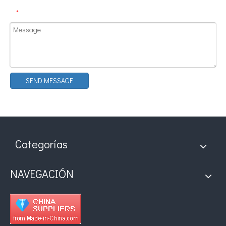
*
¿Qué es la tecnología de recubrimiento por pulverización ultrasónica de endoscopio semiconductor?
El sistema de recubrimiento de pulverización ultrasónica es una técnica 
SEND MESSAGE
Categorías
NAVEGACIÓN