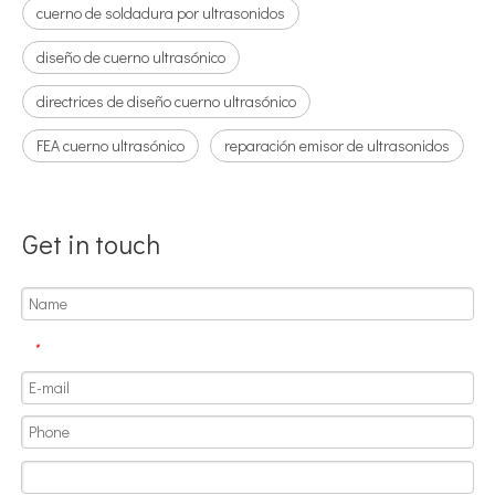
cuerno de soldadura por ultrasonidos
diseño de cuerno ultrasónico
directrices de diseño cuerno ultrasónico
FEA cuerno ultrasónico
reparación emisor de ultrasonidos
Aplicación de la tecnología de soldadura ultrasónica en suministros médicos
Get in touch
¿Cuál es el principio y la teoría de la máquina de soldadura de plást
*