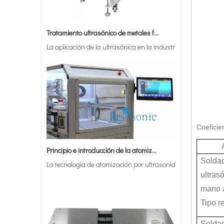
Tratamiento ultrasónico de metales fundidos
La aplicación de la ultrasónica en la industria de la costur
Coeficie
Principio e introducción de la atomización ultrasónica de metales.
La tecnología de atomización por ultrasonido es un método ef
Solda
ultras
mano 
Tipo r
Solda