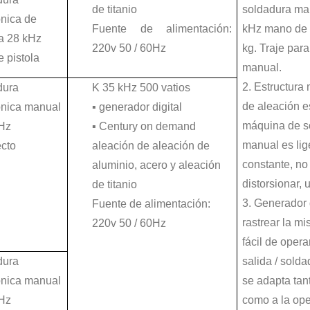
de titanio
soldadura man
ónica de
Fuente de alimentación:
kHz mano de 
a 28 kHz
220v 50 / 60Hz
kg. Traje para
e pistola
manual.
2. Estructura
dura
K 35 kHz 500 vatios
de aleación es
ónica manual
▪ generador digital
máquina de s
kHz
▪ Century on demand
tipo de método de soldadura que no usa flujo. La sonda ultrasónica produce cav
manual es lig
ecto
aleación de aleación de
constante, no 
aluminio, acero y aleación
distorsionar, 
de titanio
3. Generador 
Fuente de alimentación:
rastrear la m
220v 50 / 60Hz
fácil de opera
dura
salida / solda
ónica manual
se adapta tant
kHz
como a la ope