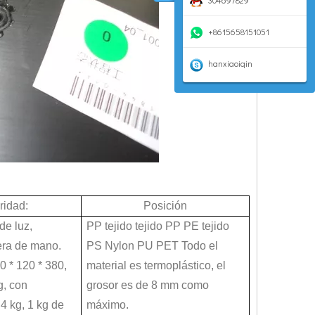
304697829
+8615658151051
ura y corte. En 2019, para las máscaras populares en todo el mundo, el ultras
hanxiaoiqin
ridad:
Posición
oducidos con este método tienen buena esfericidad, tamaño de partícula contr
de luz,
PP tejido tejido PP PE tejido
era de mano.
PS Nylon PU PET Todo el
 * 120 * 380,
material es termoplástico, el
g, con
grosor es de 8 mm como
4 kg, 1 kg de
máximo.