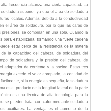
alta frecuencia alcanza una cierta capacidad. La
a atraído la atención generalizada de los académicos nacionales y extranjer
a soldadura superior, ya que el área de soldadura
aturas locales. Además, debido a la conductividad
en el área de soldadura, por lo que las caras de
as presiones, se combinan en una sola. Cuando la
s para estabilizarla, formando una fuerte cadena
puede estar cerca de la resistencia de la materia
e de la capacidad del cabezal de soldadura del
iempo de soldadura y la presión del cabezal de
l adaptador de corriente y la bocina. Estas tres
energía excede el valor apropiado, la cantidad de
 fácilmente, si la energía es pequeña, la soldadura
ma es el producto de la longitud lateral de la parte
ónica es una técnica de alta tecnología para la
tico ultrasónico？ ¿Cómo funciona la soldadura ultrasónica? ¿Cuál es la comp
ho se pueden tratar con calor mediante soldadura
tos auxiliares. La ventaja es el aumento de la