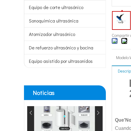
Tecnología de tratamiento de agua por ultrasonidos
Equipo de corte ultrasónico
Actualmente, la investigación sobre la extracción de antiox
Sonoquímica ultrasónica
Atomizador ultrasónico
Compartir 
De refuerzo ultrasónico y bocina
Modelo:
Equipo asistido por ultrasonidos
Ventajas de la soldadura ultrasónica de paneles de puertas de automóviles
Descrip
¿Cuál es el principio y la teoría de la máquina de soldadur
Noticias
Que
'
No
Cuando 