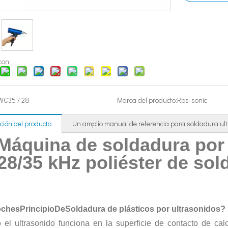
idantes y los medicamentos antienvejecimiento de los productos naturales h
con:
WC35 / 28
Marca del producto:
Rps-sonic
ción del producto
Un amplio manual de referencia para soldadura ul
a de plástico ultrasónico? El principio de la máquina de soldadura de plás
Máquina de soldadura por 
28/35 kHz poliéster de sol
ches
Principio
De
Soldadura de plásticos por ultrasonidos
?
el ultrasonido funciona en la superficie de contacto de calor