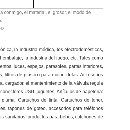
a conmigo, el material, el grosor, el modo de
o.
itación en el núcleo de soldadura fundida a través de la vibración mecánica a 
Hz.
rónica, la industria médica, los electrodomésticos,
el embalaje, la industria del juego, etc. Tales como
ntos, luces, espejos, parasoles, partes interiores,
s, filtros de plástico para motocicletas. Accesorios
ía, cargador, el mantenimiento de la válvula regula
 conectores USB, juguetes, Artículos de papelería:
a atraído la atención generalizada de los académicos nacionales y extranjer
pluma, Cartuchos de tinta, Cartuchos de tóner.
ales, tapones de goteo, accesorios para teléfonos
tos sanitarios, productos para bebés, colchones de