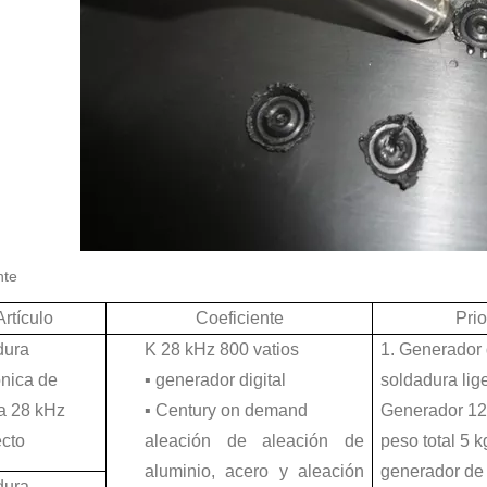
a refleja principalmente las dos funciones principales de ultrasónica: soldad
nte
Artículo
Coeficiente
Prio
iciente y de bajo costo para producir polvos metálicos finos. Los polvos pr
dura
K 28 kHz 800 vatios
1. Generador 
ónica de
▪ generador digital
soldadura lig
a 28 kHz
▪ Century on demand
Generador 120
ecto
aleación de aleación de
peso total 5 k
aluminio, acero y aleación
generador de 
dura