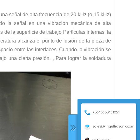
 una señal de alta frecuencia de 20 kHz (o 15 kHz)
ndo la señal en una vibración mecánica de alta
 de la superficie de trabajo Partículas internas: la
eratura alcanza el punto de fusión de la pieza de
spacio entre las interfaces. Cuando la vibración se
icas en la superficie del vidrio óptico. Utiliza ondas ultrasónicas para atomi
ajo una cierta presión. , Para lograr la soldadura
+8615658151051
sales@xingultrasonic.com