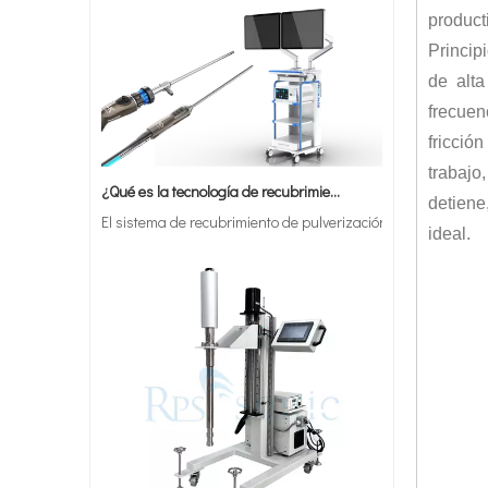
product
Princip
de alta
frecuenc
fricció
¿Qué es la tecnología de recubrimiento por pulverización ultrasónica de endoscopio semiconductor?
trabajo
El sistema de recubrimiento de pulverización ultrasónica es u
detiene
ideal.