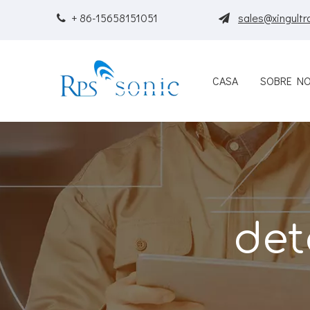
+ 86-15658151051
sales@xingultr


CASA
SOBRE N
det