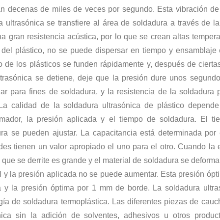
n decenas de miles de veces por segundo. Esta vibración de 
idantes y los medicamentos antienvejecimiento de los productos naturales h
a ultrasónica se transfiere al área de soldadura a través de l
na gran resistencia acústica, por lo que se crean altas temper
 del plástico, no se puede dispersar en tiempo y ensamblaje 
o de los plásticos se funden rápidamente y, después de ciert
trasónica se detiene, deje que la presión dure unos segundo
ar para fines de soldadura, y la resistencia de la soldadura 
La calidad de la soldadura ultrasónica de plástico depend
rmador, la presión aplicada y el tiempo de soldadura. El t
ra se pueden ajustar. La capacitancia está determinada por e
des tienen un valor apropiado el uno para el otro. Cuando la 
o que se derrite es grande y el material de soldadura se deforma
cil y la presión aplicada no se puede aumentar. Esta presión ópti
 y la presión óptima por 1 mm de borde. La soldadura ultras
a de plástico ultrasónico? El principio de la máquina de soldadura de plás
gía de soldadura termoplástica. Las diferentes piezas de cauc
nica sin la adición de solventes, adhesivos u otros produc