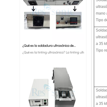
ultras
mano 
Tipo d
Solda
ultras
¿Qué es la soldadura ultrasónica de estaño?
a 35 
¿Qué es la tinting ultrasónica? La tinting ultrasónica es un 
Tipo r
Solda
ultras
a 35 