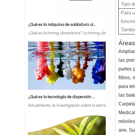
Tipo d
Para u
¿Qué es la máquina de soldadura ultrasónica?
funcio
¿Qué es la tinting ultrasónica? La tinting ultrasónica es un 
Tambié
Áreas
Ampliam
las pren
partes 
filtros,
para te
¿Qué es la tecnología de dispersión de pigmentos ultrasónica?
las bat
Actualmente, la investigación sobre la extracción de antiox
Carpeta
Medical
móviles
aire. Su