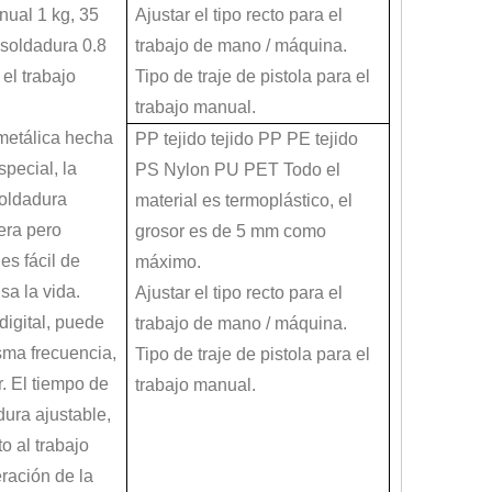
ual 1 kg, 35
Ajustar el tipo recto para el
soldadura 0.8
trabajo de mano / máquina.
 el trabajo
Tipo de traje de pistola para el
trabajo manual.
 metálica hecha
PP tejido tejido PP PE tejido
pecial, la
PS Nylon PU PET Todo el
oldadura
material es termoplástico, el
itación en el núcleo de soldadura fundida a través de la vibración mecánica a 
era pero
grosor es de 5 mm como
es fácil de
máximo.
usa la vida.
Ajustar el tipo recto para el
digital, puede
trabajo de mano / máquina.
isma frecuencia,
Tipo de traje de pistola para el
r. El tiempo de
trabajo manual.
dura ajustable,
o al trabajo
ración de la