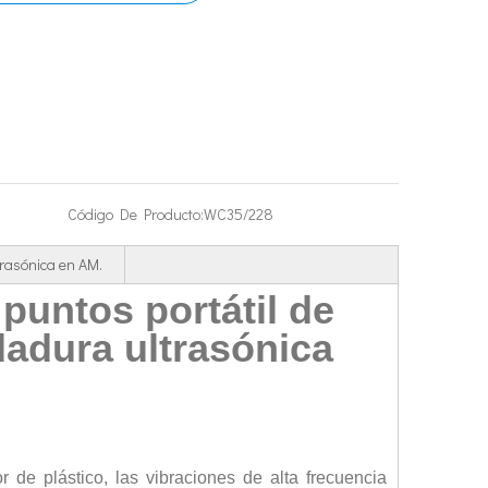
a atraído la atención generalizada de los académicos nacionales y extranjer
Código De Producto:
WC35/228
trasónica en AM.
tico ultrasónico？ ¿Cómo funciona la soldadura ultrasónica? ¿Cuál es la comp
puntos portátil de
dadura ultrasónica
 de plástico, las vibraciones de alta frecuencia