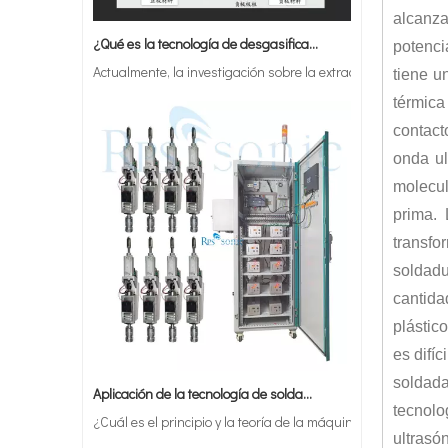
¿Qué es la tecnología de desgasificación de lodos de baterías ultrasónicas?
alcanza
Actualmente, la investigación sobre la extracción de antiox
potenci
tiene u
térmica
contact
onda ul
molecul
prima. 
transfo
soldadu
cantida
plástic
es difí
Aplicación de la tecnología de soldadura ultrasónica en suministros médicos
soldada
¿Cuál es el principio y la teoría de la máquina de soldadur
tecnolo
ultrasó