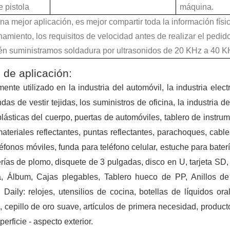
e pistola
máquina.
na mejor aplicación, es mejor compartir toda la información físic
namiento, los requisitos de velocidad antes de realizar el pedid
tipo de método de soldadura que no usa flujo. La sonda ultrasónica produce cav
n suministramos soldadura por ultrasonidos de 20 KHz a 40 K
 de aplicación:
ente utilizado en la industria del automóvil, la industria elect
das de vestir tejidas, los suministros de oficina, la industria d
plásticas del cuerpo, puertas de automóviles, tablero de instrume
 materiales reflectantes, puntas reflectantes, parachoques, cable
léfonos móviles, funda para teléfono celular, estuche para bater
erías de plomo, disquete de 3 pulgadas, disco en U, tarjeta SD,
idantes y los medicamentos antienvejecimiento de los productos naturales h
, Álbum, Cajas plegables, Tablero hueco de PP, Anillos de 
 Daily: relojes, utensilios de cocina, botellas de líquidos or
, cepillo de oro suave, artículos de primera necesidad, produc
perficie - aspecto exterior.