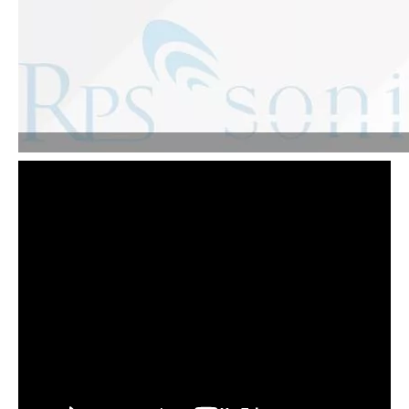
Aplicación de la tecnología de soldadura ultrasónica en suministros médicos
¿Cuál es el principio y la teoría de la máquina de soldadura de plást
¿Qué es la tecnología de recubrimiento por pulverización ultrasónica de endoscopio semiconductor?
El sistema de recubrimiento de pulverización ultrasónica es una técnica 