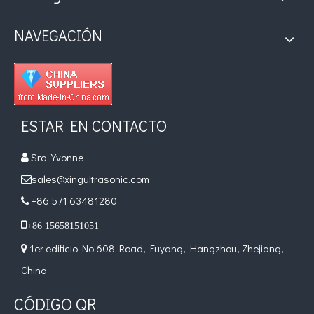
NAVEGACIÓN
ESTAR EN CONTACTO
Sra. Yvonne

sales@xingultrasonic.com

+86 571 63481280


+86 15658151051
1er edificio No.608 Road, Fuyang, Hangzhou, Zhejiang,

China
CÓDIGO QR