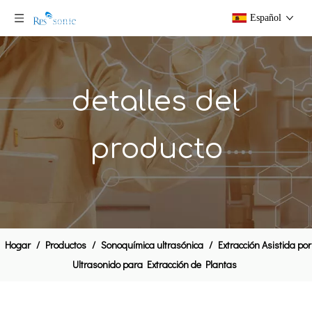
Español
detalles del
producto
El equipo ultrasónico Sonoquímica de reacciones y procesos Hemical
Dispersión ultrasónica Equipo 20Khz 1500W
Hogar
/
Productos
/
Sonoquímica ultrasónica
/
Extracción Asistida por
Ultrasonido para Extracción de Plantas