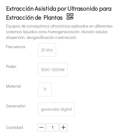
¿Qué es la tecnología de extracción de té ultrasónica?
Extracción Asistida por Ultrasonido para
Actualmente, la investigación sobre la extracción de antioxidantes y 
Extracción de Plantas
Equipos de sonoquímica ultrasónica aplicados en diferentes
sistemas líquidos como homogeneización, división celular,
dispersión, desgasificación o extracción.
Frecuencia:
20 kHz
Poder:
1000~3000W
Material:
Ti
Generador:
generador digital
Cantidad: