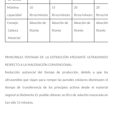
Máxima
10
15
20
20
capacidad
litros/minuto
litros/minuto
litros/minuto
litros/minu
Consejo
Aleación de
Aleación de
Aleación de
Aleación de
Cabeza
titanio
titanio
titanio
titanio
Material
PRINCIPALES VENTAJAS DE LA EXTRACCIÓN MEDIANTE ULTRASONIDO
RESPECTO A LA MACERACIÓN CONVENCIONAL:
Reducción sustancial del tiempo de producción, debido a que los
ultrasonidos que viajan para romper las paredes celulares disminuyen el
La era de la energía del hidrógeno: oportunidades para los equipos de pulverización ultrasónica
tiempo de transferencia de los principios activos desde el material
El sistema de recubrimiento de pulverización ultrasónica es una técnica 
vegetal al disolvente.Es posible obtener un litro de solución macerada en
tan sólo 15 minutos.