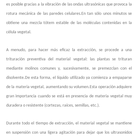
es posible gracias a la vibración de las ondas ultrasónicas que provoca la
rotura mecánica de las paredes celulares.En tan sólo unos minutos se
obtiene una mezcla tótem estable de las moléculas contenidas en la
célula vegetal.
A menudo, para hacer más eficaz la extracción, se procede a una
trituración preventiva del material vegetal: las plantas se trituran
mediante molinos comunes y, sucesivamente, se premezclan con el
disolvente.De esta forma, el líquido utilizado ya comienza a empaparse
Tecnología de esterilización e inactivación ultrasónica
de la materia vegetal, aumentando su volumen.Esta operación adquiere
Actualmente, la investigación sobre la extracción de antioxidantes y 
gran importancia cuando se está en presencia de materia vegetal muy
duradera o resistente (cortezas, raíces, semillas, etc.).
Durante todo el tiempo de extracción, el material vegetal se mantiene
en suspensión con una ligera agitación para dejar que los ultrasonidos