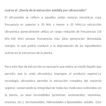
cual es el ¿Teoría de la extracción asistida por ultrasonido?
El ultrasonido se refiere a aquellas ondas sonoras mecánicas cuya
frecuencia es superior a 20 kHz y menor a 10 MHz.La extracción
Tecnología de corte de pasteles ultrasónico
ultrasónica generalmente utiliza un rango reducido de frecuencias (16
La aplicación de la ultrasónica en la industria de la costura refleja p
kHz-100 kHz) porque frecuencias más altas generarían demasiada
energía, lo que podría conducir a la degradación de los ingredientes
activos en la estructura de la planta.
Para este tipo de extracción es necesario que exista un medio líquido que
permita que la onda ultrasónica impregne el producto vegetal.La
tecnología ultrasónica permite la extracción completa del material
vegetal, conservando la integridad de todas las moléculas contenidas en
Tecnología de corte de chocolate por ultrasonidos
la planta, ya sean termolábiles (proteínas, aminoácidos, vitaminas,
La aplicación de la ultrasónica en la industria de la costura refleja p
enzimas, etc.), termoestables, hidrosolubles o liposolubles. soluble. Esto