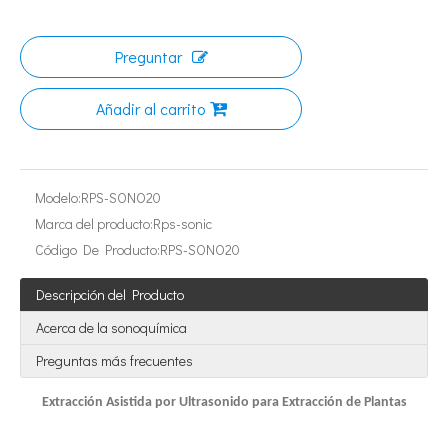
Tecnología de esterilización ultrasónica de mermeladas
Preguntar
Actualmente, la investigación sobre la extracción de antioxidantes y 
Añadir al carrito
Modelo:
RPS-SONO20
Marca del producto:
Rps-sonic
Código De Producto:
RPS-SONO20
Descripción del Producto
Tecnología de extracción ultrasónica de hongos
Acerca de la sonoquímica
Actualmente, la investigación sobre la extracción de antioxidantes y 
Preguntas más frecuentes
Extracción Asistida por Ultrasonido para Extracción de Plantas