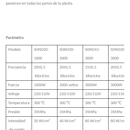
penetren en todas las partes de la planta.
Parámetro
Modelo
SONO20-
SONO20-
SONO15-
SONO20-
1000
2000
3000
3000
Frecuencia
20±0,5
20±0,5
15±0,5
20±0,5
kilociclos
kilociclos
kilociclos
kilociclos
Estudio sobre inactivación de esporas bacterianas mediante tecnología ultrasónica
Fuerza
1000W
2000 vatios
3000W
3000W
Actualmente, la investigación sobre la extracción de antioxidantes y 
Voltaje
220/110V
220/110V
220/110V
220/110V
Temperatura
300 ℃
300 ℃
300 ℃
300 ℃
Presión
35MPa
35MPa
35MPa
35MPa
Intensidad
20 W/cm²
40 W/cm²
60 W/cm²
60 W/cm²
de sonido