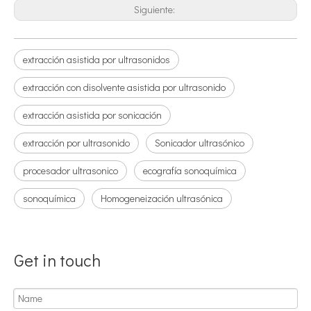
Siguiente:
extracción asistida por ultrasonidos
extracción con disolvente asistida por ultrasonido
extracción asistida por sonicación
extracción por ultrasonido
Sonicador ultrasónico
Principio e introducción de la atomización ultrasónica de metales.
procesador ultrasonico
ecografía sonoquímica
La tecnología de atomización por ultrasonido es un método eficiente y 
sonoquímica
Homogeneización ultrasónica
Get in touch