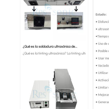
Estado:
• Disfunc
• ultraso
•
Tiempo d
¿Qué es la soldadura ultrasónica de estaño?
¿Qué es la tinting ultrasónica? La tinting ultrasónica es un 
• Uso de 
• Posible
• Usar me
• Vaciado
• Utilizar
• Activaci
• Limitar
• Mejorar 
• Generar 