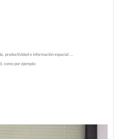
itación en el núcleo de soldadura fundida a través de la vibración mecánica a 
a, productividad e información espacial ...
ud, como por ejemplo:
a atraído la atención generalizada de los académicos nacionales y extranjer