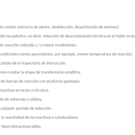
ión celular (extracto de planta, desinfección, desactivación de enzimas)
nido terapéutico, es decir, inducción de descomposición térmica en el tejido (tra
e reacción reducido y / o mayor rendimiento.
tipo de método de soldadura que no usa flujo. La sonda ultrasónica produce cav
condiciones menos apremiantes, por ejemplo, menor temperatura de reacción.
 cambio de la trayectoria de interacción.
nos o evitar la etapa de transferencia catalítica.
 de fuerzas de reacción con productos gaseosos.
 reactivos en bruto o técnicos.
ón de minerales y sólidos.
 cualquier periodo de inducción
la reactividad de los reactivos o catalizadores.
tipos interactivos útiles.