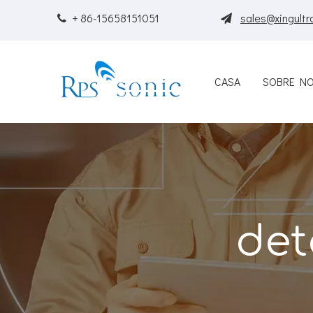
+ 86-15658151051
sales@xingultr


CASA
SOBRE N
det