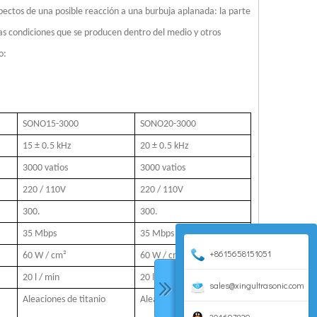
spectos de una posible reacción a una burbuja aplanada: la parte
uras condiciones que se producen dentro del medio y otros
o:
icas en la superficie del vidrio óptico. Utiliza ondas ultrasónicas para atomi
SONO15-3000
SONO20-3000
15 ± 0.5 kHz
20 ± 0.5 kHz
3000 vatios
3000 vatios
220 / 110V
220 / 110V
300.
300.
35 Mbps
35 Mbps
+8615658151051
60 W / cm²
60 W / cm²
20 l / min
20 l / min
sales@xingultrasonic.com
Aleaciones de titanio
Aleaciones de titanio