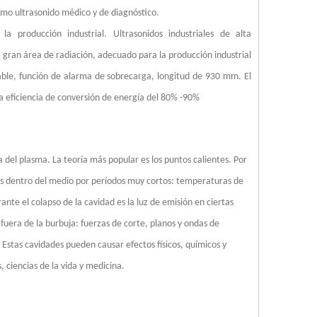
mo ultrasonido médico y de diagnóstico.
a atraído la atención generalizada de los académicos nacionales y extranjer
a producción industrial. Ultrasonidos industriales de alta
, gran área de radiación, adecuado para la producción industrial
table, función de alarma de sobrecarga, longitud de 930 mm. El
na eficiencia de conversión de energía del 80% -90%
 la del plasma. La teoría más popular es los puntos calientes. Por
es dentro del medio por períodos muy cortos: temperaturas de
nte el colapso de la cavidad es la luz de emisión en ciertas
 fuera de la burbuja: fuerzas de corte, planos y ondas de
 Estas cavidades pueden causar efectos físicos, químicos y
, ciencias de la vida y medicina.
tico ultrasónico？ ¿Cómo funciona la soldadura ultrasónica? ¿Cuál es la comp