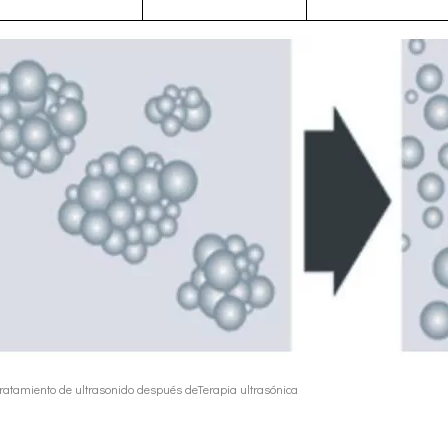
a refleja principalmente las dos funciones principales de ultrasónica: soldad
iciente y de bajo costo para producir polvos metálicos finos. Los polvos pr
tratamiento de ultrasonido después de
Terapia ultrasónica