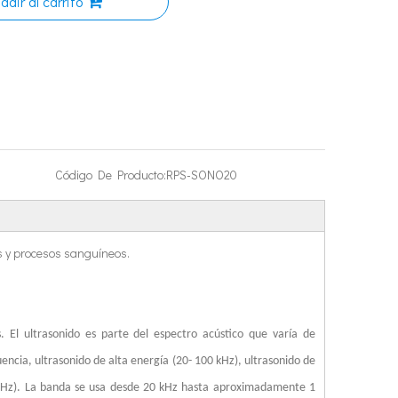
adir al carrito
a atraído la atención generalizada de los académicos nacionales y extranjer
Código De Producto:
RPS-SONO20
tico ultrasónico？ ¿Cómo funciona la soldadura ultrasónica? ¿Cuál es la comp
s y procesos sanguíneos.
. El ultrasonido es parte del espectro acústico que varía de
ncia, ultrasonido de alta energía (20- 100 kHz), ultrasonido de
0 MHz). La banda se usa desde 20 kHz hasta aproximadamente 1