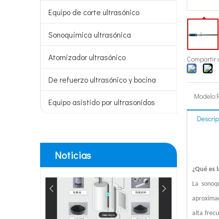
Tecnología de tratamiento de agua por ultrasonidos
Equipo de corte ultrasónico
Actualmente, la investigación sobre la extracción de antiox
Sonoquímica ultrasónica
Atomizador ultrasónico
Compartir 
De refuerzo ultrasónico y bocina
Modelo:
Equipo asistido por ultrasonidos
Ventajas de la soldadura ultrasónica de paneles de puertas de automóviles
Descrip
¿Cuál es el principio y la teoría de la máquina de soldadur
Noticias
¿Qué es l
La sonoqu
aproximad
alta frec