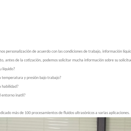
tipo de método de soldadura que no usa flujo. La sonda ultrasónica produce cav
os personalización de acuerdo con las condiciones de trabajo, información líquid
nto, antes de la cotización, podemos solicitar mucha información sobre su solicit
u líquido?
la temperatura y presión bajo trabajo?
a habilidad?
idantes y los medicamentos antienvejecimiento de los productos naturales h
 entorno inatll?
icado más de 100 procesamientos de fluidos ultrasónicos a varias aplicaciones.