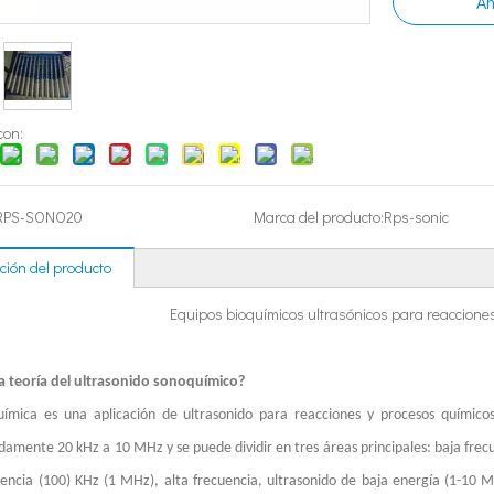
Añ
idantes y los medicamentos antienvejecimiento de los productos naturales h
con:
RPS-SONO20
Marca del producto:
Rps-sonic
ción del producto
a de plástico ultrasónico? El principio de la máquina de soldadura de plás
Equipos bioquímicos ultrasónicos para reaccione
a teoría del ultrasonido sonoquímico?
ímica es una aplicación de ultrasonido para reacciones y procesos químicos
amente 20 kHz a 10 MHz y se puede dividir en tres áreas principales: baja frecue
uencia (100) KHz (1 MHz), alta frecuencia, ultrasonido de baja energía (1-1