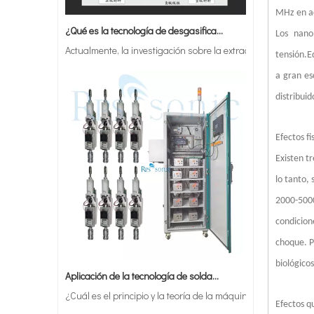
¿Qué es la tecnología de desgasificación de lodos de baterías ultrasónicas?
MHz en ac
Actualmente, la investigación sobre la extracción de antiox
Los nano
tensión.
E
a gran es
distribui
Efectos fi
Existen tr
lo tanto,
2000-5000
condicion
choque. P
Aplicación de la tecnología de soldadura ultrasónica en suministros médicos
biológicos
¿Cuál es el principio y la teoría de la máquina de soldadur
Efectos q