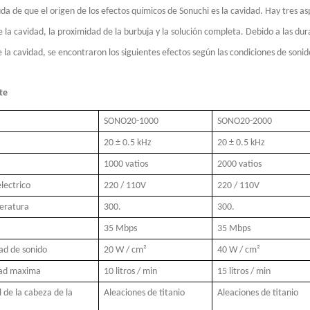
da de que el origen de los efectos químicos de Sonuchi es la cavidad. Hay tres a
de la cavidad, la proximidad de la burbuja y la solución completa. Debido a las d
e la cavidad, se encontraron los siguientes efectos según las condiciones de sonid
te
na técnica para formar películas delgadas con funciones o propiedades específ
SONO20-1000
SONO20-2000
20 ± 0.5 kHz
20 ± 0.5 kHz
1000 vatios
2000 vatios
electrico
220 / 110V
220 / 110V
eratura
300.
300.
35 Mbps
35 Mbps
ad de sonido
20 W / cm²
40 W / cm²
ad maxima
10 litros / min
15 litros / min
 de la cabeza de la
Aleaciones de titanio
Aleaciones de titanio