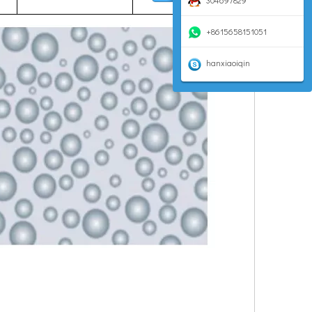
304697829
+8615658151051
ura y corte. En 2019, para las máscaras populares en todo el mundo, el ultras
hanxiaoiqin
oducidos con este método tienen buena esfericidad, tamaño de partícula contr