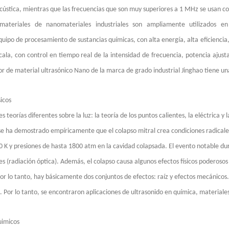
ústica, mientras que las frecuencias que son muy superiores a 1 MHz se usan co
idantes y los medicamentos antienvejecimiento de los productos naturales h
materiales de nanomateriales industriales son ampliamente utilizados en l
quipo de procesamiento de sustancias químicas, con alta energía, alta eficiencia
cala, con control en tiempo real de la intensidad de frecuencia, potencia ajus
dor de material ultrasónico Nano de la marca de grado industrial Jinghao tiene u
sicos
es teorías diferentes sobre la luz: la teoría de los puntos calientes, la eléctrica y
 se ha demostrado empíricamente que el colapso mitral crea condiciones radical
 K y presiones de hasta 1800 atm en la cavidad colapsada. El evento notable dura
es (radiación óptica). Además, el colapso causa algunos efectos físicos poderosos
or lo tanto, hay básicamente dos conjuntos de efectos: raíz y efectos mecánicos.
. Por lo tanto, se encontraron aplicaciones de ultrasonido en química, materiales
a de plástico ultrasónico? El principio de la máquina de soldadura de plás
uimicos