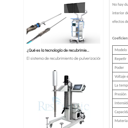
No hay du
interior 
efectos d
Coeficien
¿Qué es la tecnología de recubrimiento por pulverización ultrasónica de endoscopio semiconductor?
El sistema de recubrimiento de pulverización ultrasónica es u
Modelo
Repetir
Poder
Voltaje 
La temp
Presión
Intensid
Capacid
Material