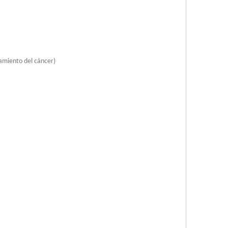
tamiento del cáncer)
itación en el núcleo de soldadura fundida a través de la vibración mecánica a 