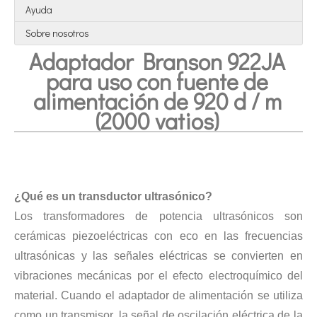
Ayuda
Sobre nosotros
Adaptador Branson 922JA
para uso con fuente de
alimentación de 920 d / m
(2000 vatios)
Tecnología de esterilización ultrasónica de mermeladas
Actualmente, la investigación sobre la extracción de antioxidantes y 
¿Qué es un transductor ultrasónico?
Los transformadores de potencia ultrasónicos son
cerámicas piezoeléctricas con eco en las frecuencias
ultrasónicas y las señales eléctricas se convierten en
vibraciones mecánicas por el efecto electroquímico del
material. Cuando el adaptador de alimentación se utiliza
como un transmisor, la señal de oscilación eléctrica de la