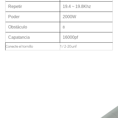
Tecnología de esterilización e inactivación ultrasónica
Repetir
19.4 ~ 19.8Khz
Actualmente, la investigación sobre la extracción de antioxidantes y 
Poder
2000W
Obstáculo
8
Capatancia
16000pf
Conecte el tornillo
1 / 2-20unf