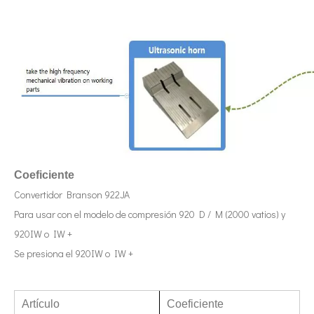
Tecnología de corte de chocolate por ultrasonidos
La aplicación de la ultrasónica en la industria de la costura refleja p
Coeficiente
Convertidor Branson 922JA
Para usar con el modelo de compresión 920 D / M (2000 vatios) y
920IW o IW +
Se presiona el 920IW o IW +
Artículo
Coeficiente