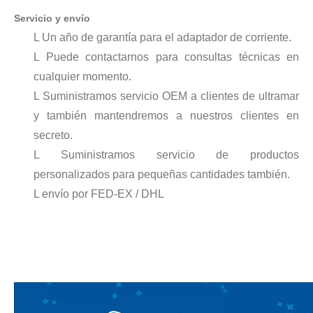
Servicio y envío
L Un año de garantía para el adaptador de corriente.
La era de la energía del hidrógeno: oportunidades para los equipos de pulverización ultrasónica
L Puede contactarnos para consultas técnicas en
El sistema de recubrimiento de pulverización ultrasónica es una técnica 
cualquier momento.
L Suministramos servicio OEM a clientes de ultramar
y también mantendremos a nuestros clientes en
secreto.
L Suministramos servicio de productos
personalizados para pequeñas cantidades también.
L envío por FED-EX / DHL