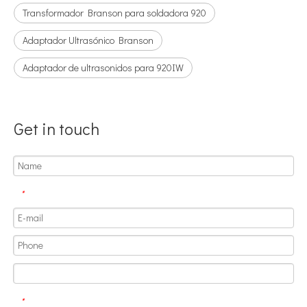
Transformador Branson para soldadora 920
Adaptador Ultrasónico Branson
Adaptador de ultrasonidos para 920IW
Get in touch
¿Qué es la tecnología de desgasificación de lodos de baterías ultrasónicas?
Actualmente, la investigación sobre la extracción de antioxidantes y 
*
*