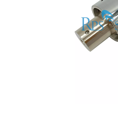
Estudio sobre inactivación de esporas bacterianas mediante tecnología ultrasónica
Actualmente, la investigación sobre la extracción de antioxidantes y 