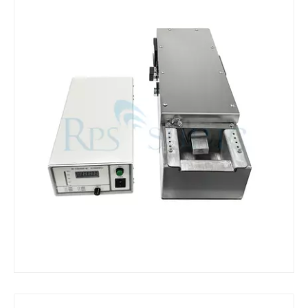
¿Qué es la máquina de soldadura ultrasónica?
¿Qué es la tinting ultrasónica? La tinting ultrasónica es un tipo de mét