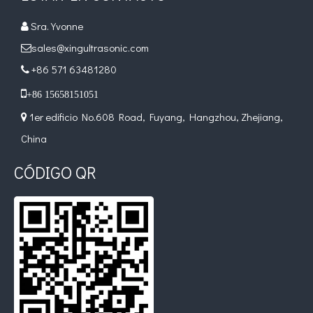
Sra. Yvonne

sales@xingultrasonic.com

¿Qué es la tecnología de recubrimiento por pulverización ultrasónica de endoscopio semiconductor?
+86 571 63481280

El sistema de recubrimiento de pulverización ultrasónica es una técnica 

+86 15658151051
1er edificio No.608 Road, Fuyang, Hangzhou, Zhejiang,

China
CÓDIGO QR