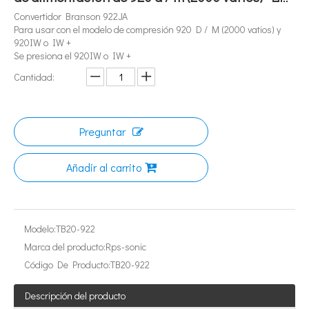
Convertidor Branson 922JA
Para usar con el modelo de compresión 920 D / M (2000 vatios) y
920IW o IW +
Se presiona el 920IW o IW +
Cantidad:
Preguntar
¿Qué es la tecnología de extracción de té ultrasónica?
Actualmente, la investigación sobre la extracción de antioxidantes y 
Añadir al carrito
Modelo:
TB20-922
Marca del producto:
Rps-sonic
Código De Producto:
TB20-922
Descripción del producto