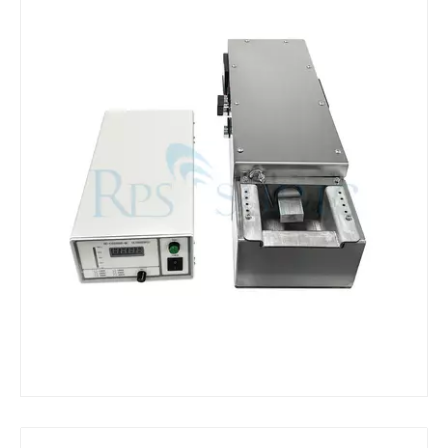
¿Qué es la máquina de soldadura ultrasónica?
¿Qué es la tinting ultrasónica? La tinting ultrasónica es un tipo de mét