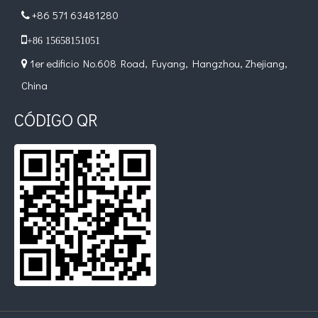
+86 571 63481280


+86 15658151051
1er edificio No.608 Road, Fuyang, Hangzhou, Zhejiang,

China
CÓDIGO QR
¿Qué es la tecnología de desgasificación de lodos de baterías ultrasónicas?
Actualmente, la investigación sobre la extracción de antioxidantes y 