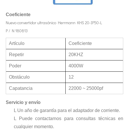
Coeficiente
Nuevo convertidor ultrasónico Herrmann KHS 20-IP50-L
P / N 180813
Tecnología de corte de chocolate por ultrasonidos
Artículo
Coeficiente
La aplicación de la ultrasónica en la industria de la costura refleja p
Repetir
20KHZ
Poder
4000W
Obstáculo
12
Capatancia
22000 ~ 25000pf
Servicio y envío
L Un año de garantía para el adaptador de corriente.
L Puede contactarnos para consultas técnicas en
cualquier momento.