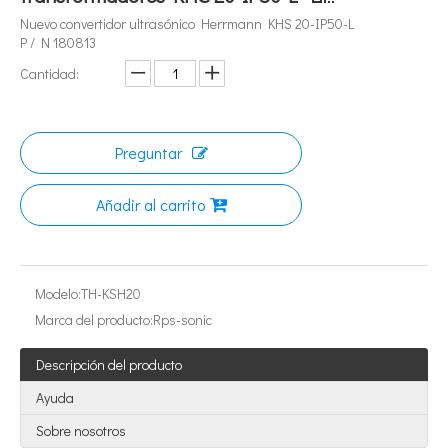
Nuevo convertidor ultrasónico Herrmann KHS 20-IP50-L
P / N 180813
Cantidad:
Preguntar
Añadir al carrito
¿Qué es la tecnología de extracción de té ultrasónica?
Actualmente, la investigación sobre la extracción de antioxidantes y 
Modelo:
TH-KSH20
Marca del producto:
Rps-sonic
Descripción del producto
Ayuda
Sobre nosotros