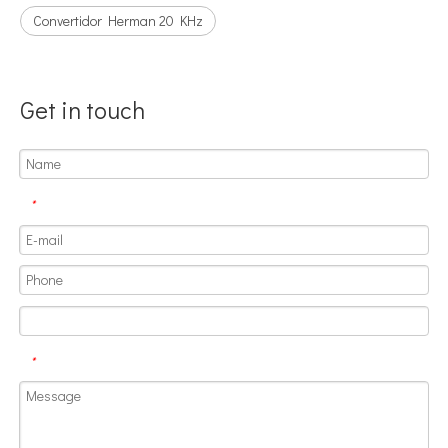
Convertidor Herman 20 KHz
Combinando ultrasonidos con otras tecnologías de tratamiento de agua
Actualmente, la investigación sobre la extracción de antioxidantes y 
Get in touch
*
*