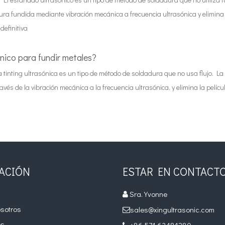
ura fundida mediante vibración mecánica a frecuencia ultrasónica y elimina la
definitiva
nico para fundir metales?
a tinting ultrasónica es un tipo de método de soldadura que no usa flujo. La
vés de la vibración mecánica a la frecuencia ultrasónica, y elimina la pelícu
ACIÓN
ESTAR EN CONTACT
Sra. Yvonne

sotros
sales@xingultrasonic.com

os