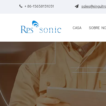
+ 86-15658151051
sales@xingultr


CASA
SOBRE N