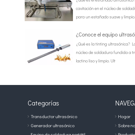
cavitación en el núcleo de soldad
para un estañado suave y limpio.
¿Conoce el equipo ultrasó
¿Qué es la tinting ultrasónica? L
núcleo de soldadura fundida a tra
lactino liso y limpio. Ult
Categorías
NAVEG
Transductor ultrasónico
Hogar
Generador ultrasónico
Sobre no
Equipo de soldadura portátil
Product