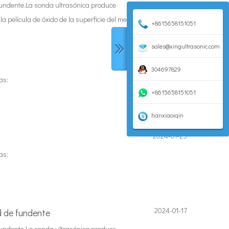
 fundente.La sonda ultrasónica produce
 película de óxido de la superficie del metal
+8615658151051
sales@xingultrasonic.com
2024-01-25
304697829
as:
+8615658151051
hanxiaoiqin
2024-01-25
as:
2024-01-17
d de fundente
 fundente.La sonda ultrasónica produce