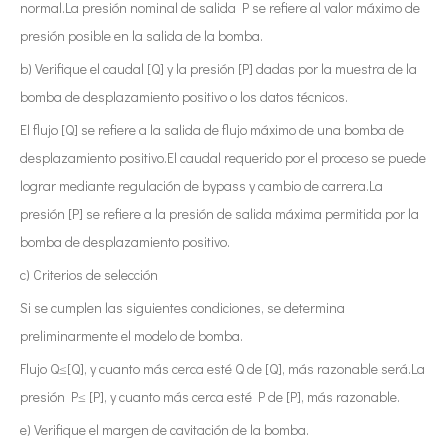
normal.La presión nominal de salida P se refiere al valor máximo de
presión posible en la salida de la bomba.
b) Verifique el caudal [Q] y la presión [P] dadas por la muestra de la
bomba de desplazamiento positivo o los datos técnicos.
El flujo [Q] se refiere a la salida de flujo máximo de una bomba de
desplazamiento positivo.El caudal requerido por el proceso se puede
lograr mediante regulación de bypass y cambio de carrera.La
presión [P] se refiere a la presión de salida máxima permitida por la
bomba de desplazamiento positivo.
c) Criterios de selección
Si se cumplen las siguientes condiciones, se determina
preliminarmente el modelo de bomba.
Flujo Q≤[Q], y cuanto más cerca esté Q de [Q], más razonable será.La
presión P≤ [P], y cuanto más cerca esté P de [P], más razonable.
e) Verifique el margen de cavitación de la bomba.