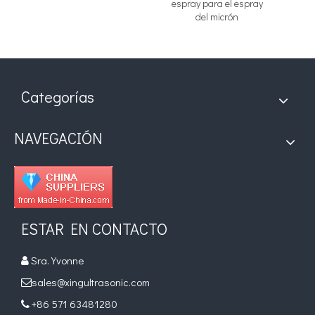
espray para el espray
del micrón
Categorías
NAVEGACIÓN
ESTAR EN CONTACTO
Sra. Yvonne

sales@xingultrasonic.com

+86 571 63481280
