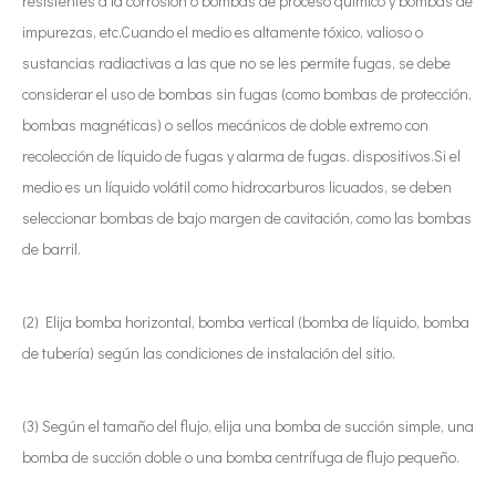
resistentes a la corrosión o bombas de proceso químico y bombas de
impurezas, etc.Cuando el medio es altamente tóxico, valioso o
sustancias radiactivas a las que no se les permite fugas, se debe
considerar el uso de bombas sin fugas (como bombas de protección,
bombas magnéticas) o sellos mecánicos de doble extremo con
recolección de líquido de fugas y alarma de fugas. dispositivos.Si el
medio es un líquido volátil como hidrocarburos licuados, se deben
seleccionar bombas de bajo margen de cavitación, como las bombas
de barril.
(2) Elija bomba horizontal, bomba vertical (bomba de líquido, bomba
de tubería) según las condiciones de instalación del sitio.
(3) Según el tamaño del flujo, elija una bomba de succión simple, una
bomba de succión doble o una bomba centrífuga de flujo pequeño.