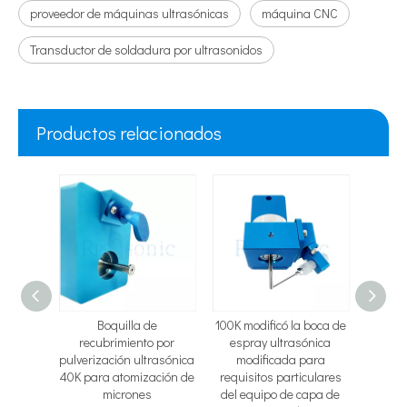
proveedor de máquinas ultrasónicas
máquina CNC
Transductor de soldadura por ultrasonidos
Productos relacionados
ra y
Boquilla de
100K modificó la boca de
Homo
ica de
recubrimiento por
espray ultrasónica
ultra
on
pulverización ultrasónica
modificada para
amplitu
ra de
40K para atomización de
requisitos particulares
mec
dro de
micrones
del equipo de capa de
extracc