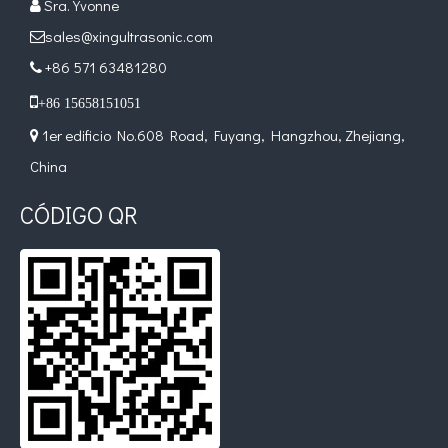
Sra. Yvonne

sales@xingultrasonic.com

+86 571 63481280


+86 15658151051
1er edificio No.608 Road, Fuyang, Hangzhou, Zhejiang,

China
CÓDIGO QR