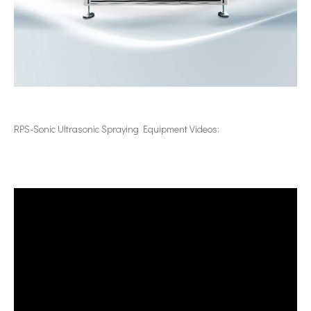
RPS-Sonic Ultrasonic Spraying Equipment Videos: