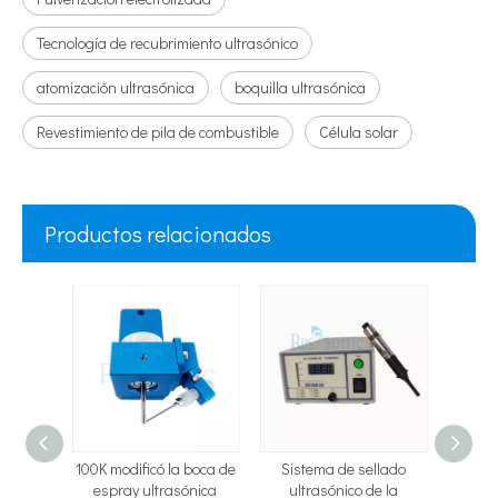
Tecnología de recubrimiento ultrasónico
atomización ultrasónica
boquilla ultrasónica
Revestimiento de pila de combustible
Célula solar
Productos relacionados
e
100K modificó la boca de
Sistema de sellado
T
 por
espray ultrasónica
ultrasónico de la
rec