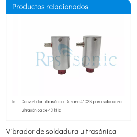
Productos relacionados
Sonda
ultras
or de
Convertidor ultrasónico Dukane 41C28 para soldadura
ultrasónica de 40 kHz
Vibrador de soldadura ultrasónica