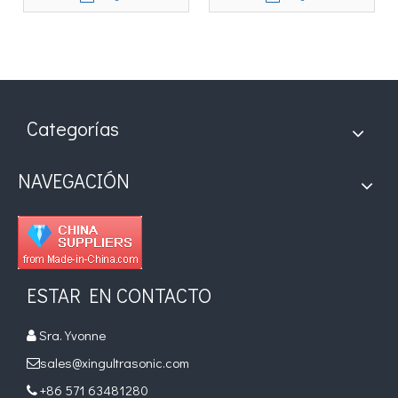
ultrasónico para el embalaje
del té del paquete de la bolsa
Categorías
NAVEGACIÓN
ESTAR EN CONTACTO
Sra. Yvonne

sales@xingultrasonic.com

+86 571 63481280
