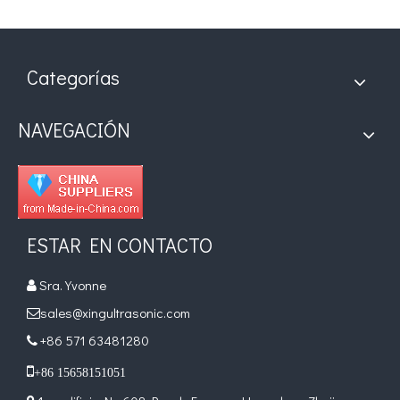
Categorías
NAVEGACIÓN
ESTAR EN CONTACTO
Sra. Yvonne

sales@xingultrasonic.com

+86 571 63481280


+86 15658151051