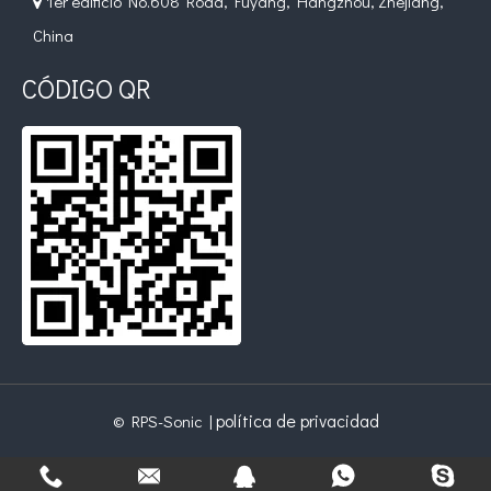
1er edificio No.608 Road, Fuyang, Hangzhou, Zhejiang,

China
CÓDIGO QR
política de privacidad
© RPS-Sonic |