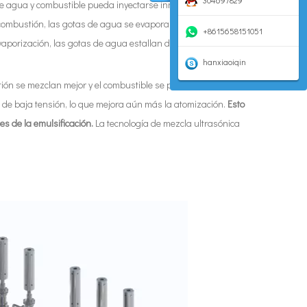
304697829
e agua y combustible pueda inyectarse inmediatamente en el
e combustión, las gotas de agua se evaporan rápidamente
+8615658151051
vaporización, las gotas de agua estallan de forma
hanxiaoiqin
tión se mezclan mejor y el combustible se puede quemar por
 de baja tensión, lo que mejora aún más la atomización.
Esto
es de la emulsificación.
La tecnología de mezcla ultrasónica