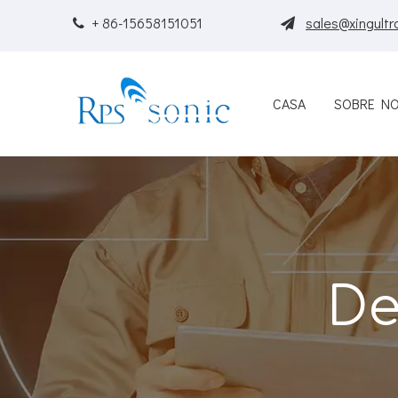
+ 86-15658151051
sales@xingultr


CASA
SOBRE N
De