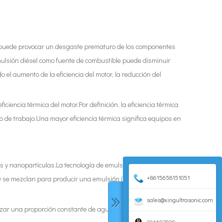
or puede provocar un desgaste prematuro de los componentes
emulsión diésel como fuente de combustible puede disminuir
el aumento de la eficiencia del motor, la reducción del
iencia térmica del motor.Por definición, la eficiencia térmica
po de trabajo.Una mayor eficiencia térmica significa equipos en
 y nanopartículas.La tecnología de emulsificación ultrasónica
+8615658151051
 y se mezclan para producir una emulsión (nano/mini) de
sales@xingultrasonic.com
tizar una proporción constante de agua y combustible.