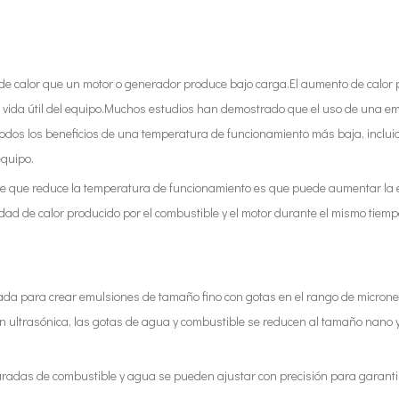
d de calor que un motor o generador produce bajo carga.El aumento de cal
 la vida útil del equipo.Muchos estudios han demostrado que el uso de una 
dos los beneficios de una temperatura de funcionamiento más baja, incluido 
equipo.
le que reduce la temperatura de funcionamiento es que puede aumentar la efic
ntidad de calor producido por el combustible y el motor durante el mismo tiem
.
bada para crear emulsiones de tamaño fino con gotas en el rango de micrones
ón ultrasónica, las gotas de agua y combustible se reducen al tamaño nano
separadas de combustible y agua se pueden ajustar con precisión para garan