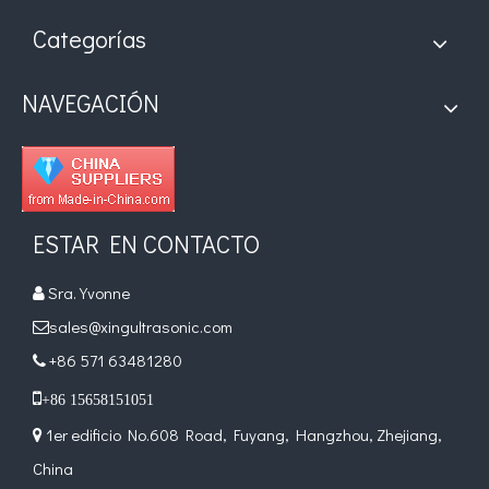
Categorías
NAVEGACIÓN
ESTAR EN CONTACTO
Sra. Yvonne

sales@xingultrasonic.com

+86 571 63481280


+86 15658151051
1er edificio No.608 Road, Fuyang, Hangzhou, Zhejiang,

China