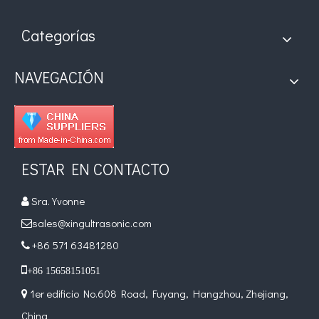
Categorías
NAVEGACIÓN
ESTAR EN CONTACTO
Sra. Yvonne

sales@xingultrasonic.com

+86 571 63481280


+86 15658151051
1er edificio No.608 Road, Fuyang, Hangzhou, Zhejiang,

China