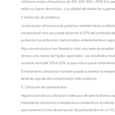
utilizaron ondas ultrasónicas de 300, 600, 800 y 1500 kHz para
tejido no fueron destruidas, y la calidad del aceite fue superio
2, extracción de proteínas
La extracción ultrasónica de proteínas también tiene un efect
convencional rara vez puede alcanzar el 30% del contenido de p
pulverizar los embriones mencionados anteriormente en agua, li
Algunos estudiosos han llevado a cabo una serie de pruebas s
térmico y los restos de frijoles separados. Los resultados most
aumento varió del 12% al 20%, lo que indica que el tratamiento
El tratamiento ultrasónico también puede aumentar la temper
leche de soja de alta concentración (alta proteína).
3. Extracción de polisacáridos
Algunos estudiosos utilizaron tubérculos de peonía blanca c
tratamiento ultrasónico a temperatura ambiente es el método d
que aumentó la tasa de extracción de polisacáridos en un 76,