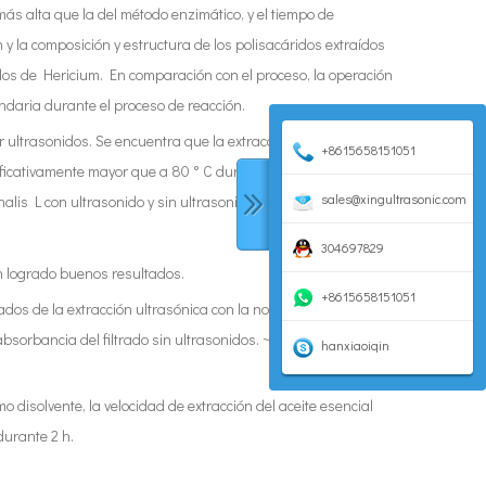
ás alta que la del método enzimático, y el tiempo de
 la composición y estructura de los polisacáridos extraídos
idos de Hericium. En comparación con el proceso, la operación
undaria durante el proceso de reacción.
 ultrasonidos. Se encuentra que la extracción ultrasónica a
+8615658151051
ificativamente mayor que a 80 ° C durante 4 h. También se
sales@xingultrasonic.com
alis L con ultrasonido y sin ultrasonido.
304697829
an logrado buenos resultados.
+8615658151051
os de la extracción ultrasónica con la no extracción
sorbancia del filtrado sin ultrasonidos. ~ 40%, lo que indica
hanxiaoiqin
 disolvente, la velocidad de extracción del aceite esencial
durante 2 h.