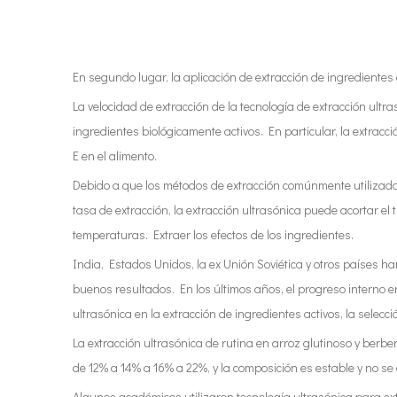
En segundo lugar, la aplicación de extracción de ingredientes
La velocidad de extracción de la tecnología de extracción ult
ingredientes biológicamente activos. En particular, la extracci
E en el alimento.
Debido a que los métodos de extracción comúnmente utilizados 
tasa de extracción, la extracción ultrasónica puede acortar el 
temperaturas. Extraer los efectos de los ingredientes.
India, Estados Unidos, la ex Unión Soviética y otros países h
buenos resultados. En los últimos años, el progreso interno e
ultrasónica en la extracción de ingredientes activos, la selecc
La extracción ultrasónica de rutina en arroz glutinoso y berbe
de 12% a 14% a 16% a 22%, y la composición es estable y no se
Algunos académicos utilizaron tecnología ultrasónica para extr