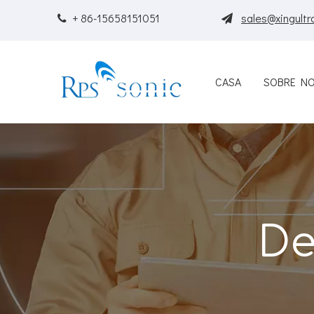
+ 86-15658151051
sales@xingultr


CASA
SOBRE N
De