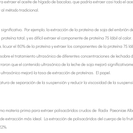
 extraer el aceite de hígado de bacalao, que podría extraer casi todo el acei
r al método tradicional.
o significativo. Por ejemplo, la extracción de la proteína de soja del embri
roteína total, y es difícil extraer el componente de proteína 7S lábil al ca
cuar el 80% de la proteína y extraer los componentes de la proteína 7S lábil
obre el tratamiento ultrasónico de diferentes concentraciones de lechada d
raron que el contenido ultrasónico de la leche de soja mejoró significativame
 ultrasónico mejoró la tasa de extracción de proteínas. El papel.
atura de separación de la suspensión y reducir la viscosidad de la suspen
omo materia prima para extraer polisacáridos crudos de Radix Paeoniae Alb
e extracción más ideal. La extracción de polisacáridos del cuerpo de la fru
22%.