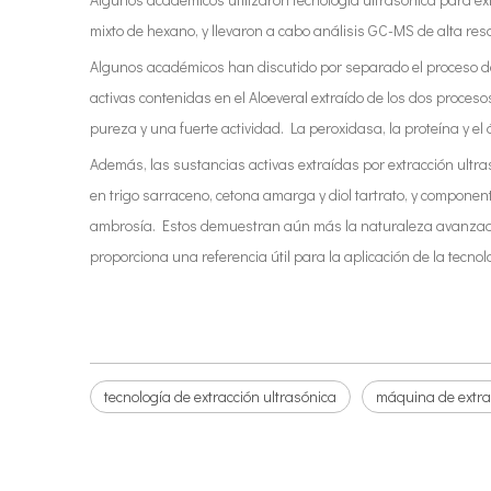
mixto de hexano, y llevaron a cabo análisis GC-MS de alta re
Algunos académicos han discutido por separado el proceso de e
activas contenidas en el Aloeveral extraído de los dos proceso
pureza y una fuerte actividad. La peroxidasa, la proteína y el 
Además, las sustancias activas extraídas por extracción ultra
en trigo sarraceno, cetona amarga y diol tartrato, y compone
ambrosía. Estos demuestran aún más la naturaleza avanzada y c
proporciona una referencia útil para la aplicación de la tecnol
tecnología de extracción ultrasónica
máquina de extra