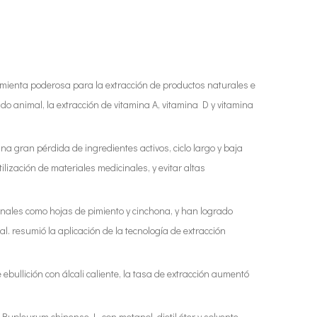
ramienta poderosa para la extracción de productos naturales e
jido animal, la extracción de vitamina A, vitamina D y vitamina
a gran pérdida de ingredientes activos, ciclo largo y baja
ilización de materiales medicinales, y evitar altas
cinales como hojas de pimiento y cinchona, y han logrado
. resumió la aplicación de la tecnología de extracción
ebullición con álcali caliente, la tasa de extracción aumentó
 Bupleurum chinense L. con metanol, dietil éter y solvente