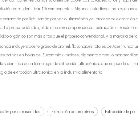
solución para identificar 116 componentes. Algunos estudiosos han aplicad
xtracción por liofilización por vacío ultrasónico y el proceso de extracción
s. La preparación de gel de aloe vera preparada por extracción ultrasónica c
ácido orgánico son más altos que el proceso convencional, y la mayoría de los
sónica incluyen: aceite graso de oro mil, flavonoides totales de Acer trunc
ntes activos en hojas de Eucommia ulmoides, pigmento amarillo montmorillon
ientífica de la tecnología de extracción ultrasónica, que se puede utilizar
ogía de extracción ultrasónica en la industria alimentaria.
cción por ultrasonidos
Extracción de proteínas
Extracción de pol