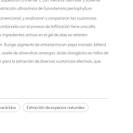
o extracción ultrasónica de Gynostemma pentaphyllum.
 convencional, y analizaron y compararon las sustancias
ombinada con el proceso de liofilización tiene una alta
 ingredientes activos en el gel de aloe se retienen.
atum Bunge, pigmento de antocianina en papa morada, bitterol
, aceite de almendras amargas, ácido clorogénico en tallos de
 para la extracción de diversas sustancias efectivas, que
isacáridos
Extracción de especias naturales