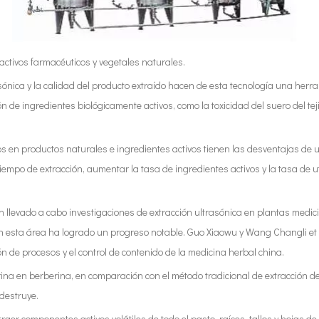
 activos farmacéuticos y vegetales naturales.
rasónica y la calidad del producto extraído hacen de esta tecnología una her
ón de ingredientes biológicamente activos, como la toxicidad del suero del te
en productos naturales e ingredientes activos tienen las desventajas de un
tiempo de extracción, aumentar la tasa de ingredientes activos y la tasa de ut
an llevado a cabo investigaciones de extracción ultrasónica en plantas medi
n esta área ha logrado un progreso notable. Guo Xiaowu y Wang Changli et al
ión de procesos y el control de contenido de la medicina herbal china.
rina en berberina, en comparación con el método tradicional de extracción de 
 destruye.
aer componentes activos volátiles de todo el pasto, raíces, tallos y hojas de