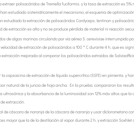
xtraer polisacáridos de Tremella fuciformis, y la tasa de extracción es 5% m
han estudiado sistemáticamente el mecanismo, el esquema de optimización y
han estudiado la extracción de polisacáridos Cordyceps, lentinan y polisacár
ad de extracción es alta y no se produce pérdida de material ni reacción sec
os de algas marinas circulando por vía aérea S. cerevisiae interrumpido por
locidad de extracción de polisacáridos a 100 ° C durante 4 h, que es sign
 extracción mejorada al comparar los polisacáridos extraídos de Salviaofficin
la capsaicina de extracción de líquido supercrítico (SSFE) en pimienta, y h
r natural de la juncia de hoja ancha. En la prueba, compararon los resultad
a ultrasónica y la absorbancia de la luminosidad son 12% más altos que la ab
 de extracción.
cial de cáscara de naranja de la cáscara de naranja y usar diclorometano como
es mayor que la de la destilación al vapor durante 2 h. y extracción Soxhlet 