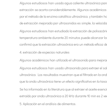
Algunos estudiosos han usado agua caliente ultrasónica para e
extracción se acorta considerablemente. Algunos académicos 
por el método de la enzima catalítica ultrasónica, y también 
de extracción mejorada por ultrasonidos es simple, la velocid
Algunos estudiosos han estudiado la extracción de polisacárid
temperatura ambiente durante 20 minutos puede alcanzar la ve
confirmó que la extracción ultrasónica era un método eficaz de
4, extracción de especias naturales
Algunos académicos han utilizado el ultrasonido para mejorar 
Algunos estudiosos han usado ultrasonido para extraer el sabo
ultrasónica. Los resultados muestran que el filtrado en la ond
que la onda ultrasónica tiene un efecto significativo en la tasa
Se ha informado en la literatura que al extraer el aceite esen
extraído por onda ultrasónica a 20 kHz durante 10 min es 2 vec
5. Aplicación en el análisis de alimentos.