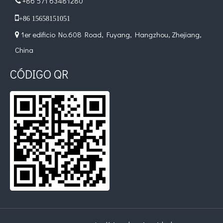
+86 571 63481280


+86 15658151051
1er edificio No.608 Road, Fuyang, Hangzhou, Zhejiang,

China
CÓDIGO QR