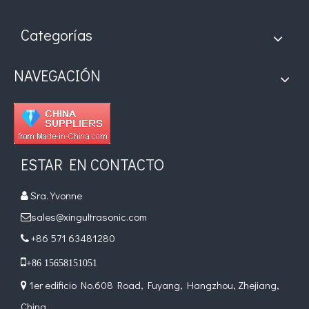
Categorías
NAVEGACIÓN
ESTAR EN CONTACTO
Sra. Yvonne

sales@xingultrasonic.com

+86 571 63481280


+86 15658151051
1er edificio No.608 Road, Fuyang, Hangzhou, Zhejiang,

China