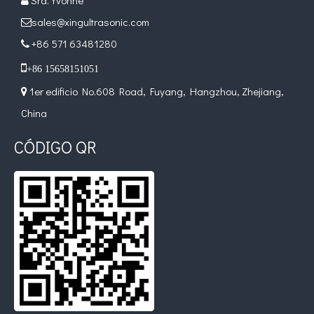
Sra. Yvonne

sales@xingultrasonic.com

+86 571 63481280


+86 15658151051
1er edificio No.608 Road, Fuyang, Hangzhou, Zhejiang,

China
CÓDIGO QR