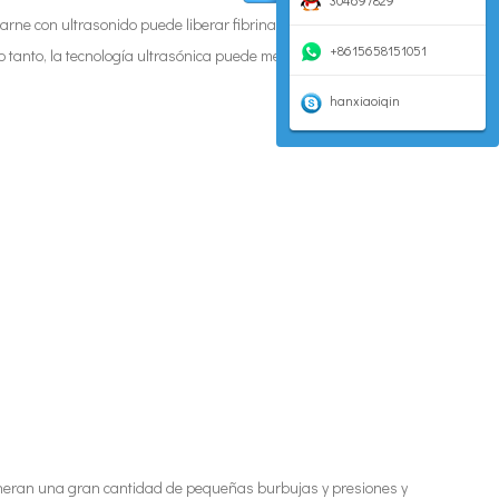
304697829
 carne con ultrasonido puede liberar fibrina muscular
+8615658151051
 tanto, la tecnología ultrasónica puede mejorar las
hanxiaoiqin
 generan una gran cantidad de pequeñas burbujas y presiones y