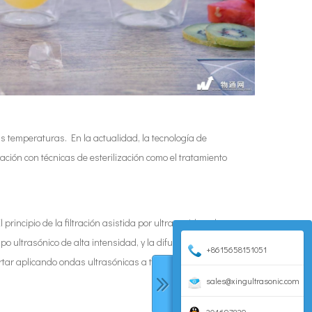
s temperaturas. En la actualidad, la tecnología de
ación con técnicas de esterilización como el tratamiento
incipio de la filtración asistida por ultrasonidos y la
mpo ultrasónico de alta intensidad, y la difusión acelerada
+8615658151051
tar aplicando ondas ultrasónicas a través de la limpieza
sales@xingultrasonic.com