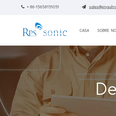
+ 86-15658151051
sales@xingultr


CASA
SOBRE N
De