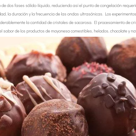
de dos fases sólido-líquido, reduciendo así el punto de congelación requerid
dad, la duración y la frecuencia de las ondas ultrasónicas. Los experimento
derablemente la cantidad de cristales de sacarosa. El procesamiento de cri
l sabor de los productos de mayonesa comestibles, helados, chocolate y na