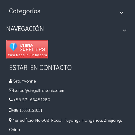
Categorías
NAVEGACIÓN
ESTAR EN CONTACTO
Sra. Yvonne

sales@xingultrasonic.com

+86 571 63481280


+86 15658151051
1er edificio No.608 Road, Fuyang, Hangzhou, Zhejiang,

China