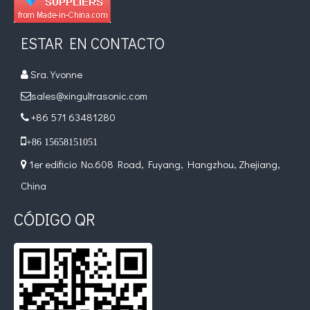
ESTAR EN CONTACTO
Sra. Yvonne

sales@xingultrasonic.com

+86 571 63481280


+86 15658151051
1er edificio No.608 Road, Fuyang, Hangzhou, Zhejiang,

China
CÓDIGO QR